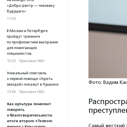
«Добро.Центр — человеку
будущего»
17:39
В Москве и Петербурге
пройдут тренинги
по профилактике выгорания
для помогающих
специалистов
15:32
·
Прислано НКО
Уникальный спектакль
о первой помощи «Гореть
Фото: Вадим Кан
звездой» покажут в Пушкино
13:58
·
Прислано НКО
Распростр
Как культура помогает
преступле
говорить
о благотворительности:
итоги второго «Теплого
Самый жесткий 
вечера с Кольским»