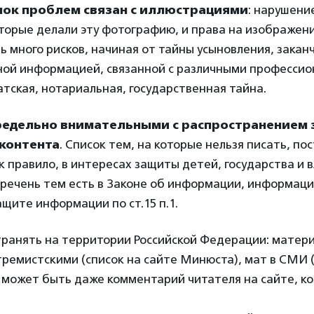
ок проблем связан с иллюстрациями
: нарушени
торые делали эту фотографию, и права на изображени
нь много рисков, начиная от тайны усыновления, закан
ой информацией, связанной с различными професси
тская, нотариальная, государственная тайна.
редельно внимательными с распространением
 контента
. Список тем, на которые нельзя писать, по
к правило, в интересах защиты детей, государства и 
еречень тем есть в Законе об информации, информац
ащите информации по ст.15 п.1.
транять на территории Российской Федерации: матер
тремистскими (список на сайте Минюста), мат в СМИ 
о может быть даже комментарий читателя на сайте, к