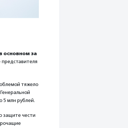
в основном за
е представителя
проблемой тяжело
 Генеральной
 5 млн рублей.
о защите чести
порочащие