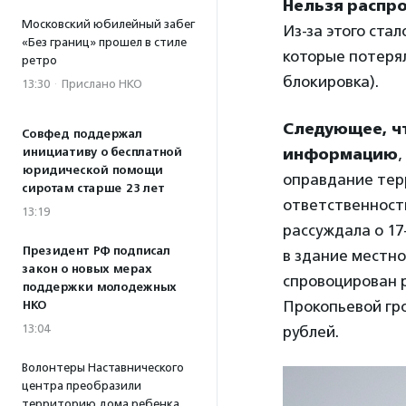
Нельзя распр
Московский юбилейный забег
Из-за этого ста
«Без границ» прошел в стиле
которые потерял
ретро
блокировка).
13:30
·
Прислано НКО
Следующее, ч
Совфед поддержал
информацию
,
инициативу о бесплатной
юридической помощи
оправдание терр
сиротам старше 23 лет
ответственност
13:19
рассуждала о 17
Президент РФ подписал
в здание местно
закон о новых мерах
спровоцирован 
поддержки молодежных
Прокопьевой гро
НКО
13:04
рублей.
Волонтеры Наставнического
центра преобразили
территорию дома ребенка