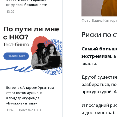
цифровой безопасности
13:27
Фото: Вадим Кантор 
Риски по 
Самый большой
экстремизм
, 
власти.
Другой существ
разбираться, по
Встреча с Андреем Ургантом
прокуратурой. А
стала лотом аукциона
в поддержку фонда
«Бумажная птица»
И последний ри
11:45
·
Прислано НКО
и достоинства).