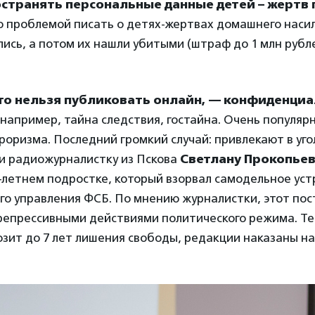
остранять персональные данные детей – жертв
ло проблемой писать о детях-жертвах домашнего насил
ись, а потом их нашли убитыми (штраф до 1 млн рубл
то нельзя публиковать онлайн, — конфиденци
 например, тайна следствия, гостайна. Очень популя
оризма. Последний громкий случай: привлекают в уг
и радиожурналистку из Пскова
Светлану Прокопье
-летнем подростке, который взорвал самодельное уст
го управления ФСБ. По мнению журналистки, этот пос
репрессивными действиями политического режима. Т
зит до 7 лет лишения свободы, редакции наказаны на 