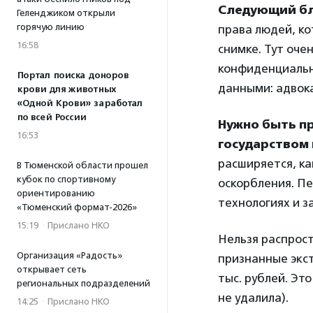
Следующий бл
Геленджиком открыли
горячую линию
права людей, ко
16:58
снимке. Тут оче
конфиденциальн
Портал поиска доноров
данными: адвока
крови для животных
«Одной Крови» заработал
по всей России
Нужно быть п
16:53
государством
расширяется, ка
В Тюменской области прошел
кубок по спортивному
оскорбления. П
ориентированию
технологиях и з
«Тюменский формат-2026»
15:19
·
Прислано НКО
Нельзя распрос
Организация «Радость»
признанные экс
открывает сеть
тыс. рублей. Эт
региональных подразделений
не удалила).
14:25
·
Прислано НКО