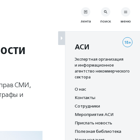
лента
поиск
меню
18+
ости
АСИ
Экспертная организация
и информационное
агентство некоммерческого
сектора
 прав СМИ,
О нас
штрафы и
Контакты
Сотрудники
Мероприятия АСИ
Прислать новость
Полезная библиотека
Наши издания