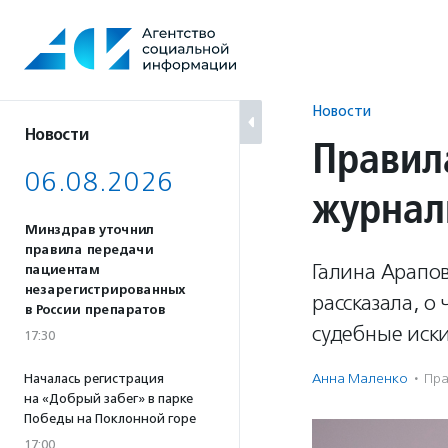
Перейти
к
содержанию
Новости
Новости
Правил
06.08.2026
журнал
Минздрав уточнил
правила передачи
Галина Арапо
пациентам
незарегистрированных
рассказала, о
в России препаратов
судебные иски
17:30
Анна Маленко
·
Пра
Началась регистрация
на «Добрый забег» в парке
Победы на Поклонной горе
17:00