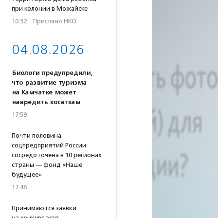
при колонии в Можайске
10:32
·
Прислано НКО
04.08.2026
Биологи предупредили,
что развитие туризма
на Камчатке может
навредить косаткам
17:59
Почти половина
соцпредприятий России
сосредоточена в 10 регионах
страны — фонд «Наше
будущее»
17:46
Принимаются заявки
на конкурс эссе