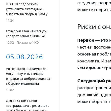
сведения, попро
В ОП РФ предложили
установить ежегодные
можете спорить 
выплаты на сборы в школу
11:24
Риски с о
Стихобиатлон «Км/вслух»
соберет семьи в Липецке
Первое — это 
10:32
·
Прислано НКО
чести и достоин
основная пробл
05.08.2026
конфликта. И за
чем администра
Автовладельцы Камчатки
могут получить стикеры
о правилах добрососедства
Следующий ри
с бурыми медведями
распространение
18:02
домашний адрес)
Для родственников
может обратитьс
пострадавших в результате
атаки беспилотников под