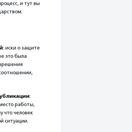
роцесс, и тут вы
дарством.
й
: иски о защите
ше это была
азрешения
 соотношении,
публикации
:
 место работы,
у что человек
й ситуации.