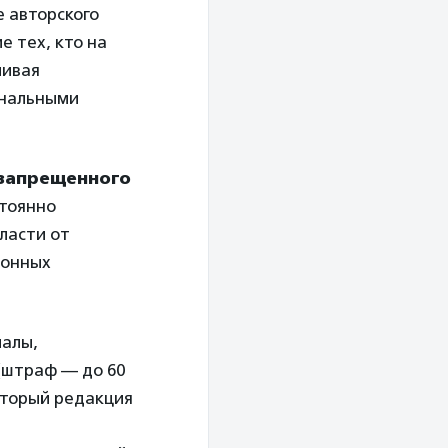
е авторского
е тех, кто на
чивая
ональными
 запрещенного
стоянно
власти от
ионных
иалы,
(штраф — до 60
оторый редакция