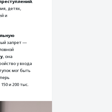
 преступлений
.
ия, детях,
ей и
альную
рный запрет —
оловной
ву
, она
ройство у входа
тупок мог быть
еперь
150 и 200 тыс.