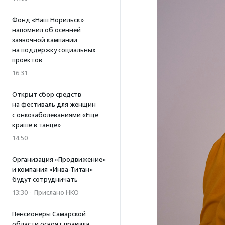
Фонд «Наш Норильск»
напомнил об осенней
заявочной кампании
на поддержку социальных
проектов
16:31
Открыт сбор средств
на фестиваль для женщин
с онкозаболеваниями «Еще
краше в танце»
14:50
Организация «Продвижение»
и компания «Инва-Титан»
будут сотрудничать
13:30
·
Прислано НКО
Пенсионеры Самарской
области освоят правила