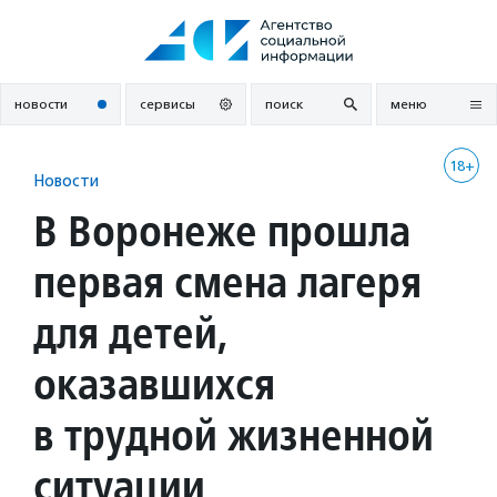
Перейти
к
содержанию
новости
сервисы
поиск
меню
18+
Новости
В Воронеже прошла
первая смена лагеря
для детей,
оказавшихся
в трудной жизненной
ситуации