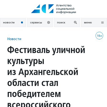
Перейти
к
содержанию
новости
сервисы
поиск
меню
18+
Новости
Фестиваль уличной
культуры
из Архангельской
области стал
победителем
всероссийского