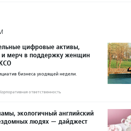
М
ельные цифровые активы,
с и мерч в поддержку женщин
 КСО
ициатив бизнеса уходящей недели.
Корпоративная ответственность
мамы, экологичный английский
бездомных людях — дайджест