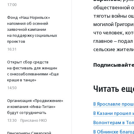
17:00
общественной ор
тяготы войны ощ
Фонд «Наш Норильск»
напомнил об осенней
могилой Григори
заявочной кампании
что человек, ко
на поддержку социальных
главное – подал
проектов
сельские жител
16:31
Открыт сбор средств
Подписывайте
на фестиваль для женщин
с онкозаболеваниями «Еще
краше в танце»
Читать ещ
14:50
Организация «Продвижение»
В Ярославле про
и компания «Инва-Титан»
будут сотрудничать
В Казани прошел 
13:30
·
Прислано НКО
Волонтерам в Тол
В Обнинске благ
Пенсионеры Самарской