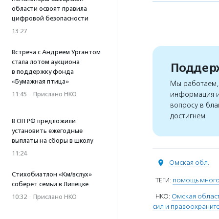
области освоят правила
цифровой безопасности
13:27
Встреча с Андреем Ургантом
стала лотом аукциона
Поддерж
в поддержку фонда
«Бумажная птица»
Мы работаем, 
информация и
11:45
·
Прислано НКО
вопросу в бла
достигнем
В ОП РФ предложили
установить ежегодные
выплаты на сборы в школу
11:24
Омская обл.
Стихобиатлон «Км/вслух»
ТЕГИ:
помощь мног
соберет семьи в Липецке
НКО:
Омская област
10:32
·
Прислано НКО
сил и правоохранит