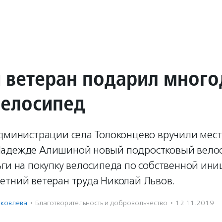
 ветеран подарил много
велосипед
администрации села Толоконцево вручили мес
Надежде Алишиной новый подростковый вело
ги на покупку велосипеда по собственной ин
етний ветеран труда Николай Львов.
Яковлева
·
Благотвори­тель­ность и доброволь­чест­во
·
12.11.2019