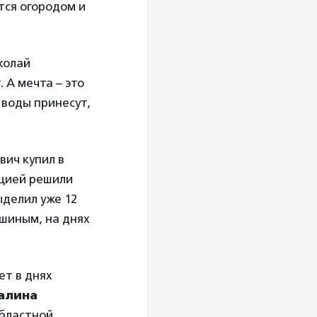
тся огородом и
колай
 А мечта – это
 воды принесут,
ич купил в
ацией решили
ыделил уже 12
ишиным, на днях
ет в днях
алина
областной