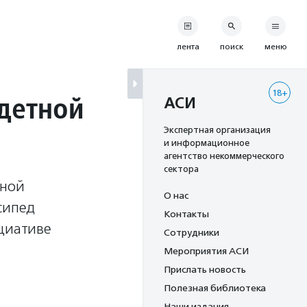
лента
поиск
меню
18+
детной
АСИ
Экспертная организация
и информационное
агентство некоммерческого
сектора
тной
О нас
сипед
Контакты
ициативе
Сотрудники
Мероприятия АСИ
Прислать новость
Полезная библиотека
Наши издания