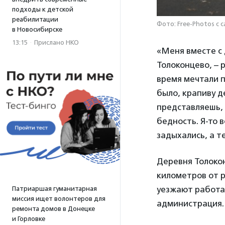
подходы к детской
реабилитации
Фото: Free-Photos с с
в Новосибирске
13:15
·
Прислано НКО
«Меня вместе с 
Толоконцево, – 
время мечтали п
было, крапиву д
представляешь, 
бедность. Я-то 
задыхались, а т
Деревня Толоко
километров от р
уезжают работа
Патриаршая гуманитарная
миссия ищет волонтеров для
администрация.
ремонта домов в Донецке
и Горловке