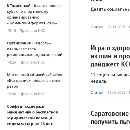
В Тюменской области прошел
Девять социальны
кубок по спортивному
ориентированию
«Тюменский формат-2026»
Статьи
·
21.11.2025
·
15:19
·
Прислано НКО
Организация «Радость»
Игра о здор
открывает сеть
из шин и пр
региональных подразделений
дайджест КС
14:25
·
Прислано НКО
11 социальных ин
Московский юбилейный забег
«Без границ» прошел в стиле
недель.
ретро
Статьи
·
16.05.2025
·
13:30
·
Прислано НКО
Совфед поддержал
Саратовские
инициативу о бесплатной
юридической помощи
получить ль
сиротам старше 23 лет