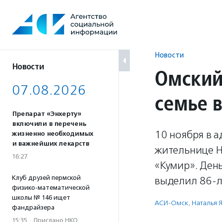
Перейти
к
содержанию
Новости
Новости
Омский
07.08.2026
семье 
Препарат «Энхерту»
включили в перечень
10 ноября в 
жизненно необходимых
и важнейших лекарств
жительнице 
16:27
«Кумир». День
Клуб друзей пермской
выделил 86-л
физико-математической
школы № 146 ищет
АСИ-Омск
,
Наталья 
фандрайзера
15:35
·
Прислано НКО