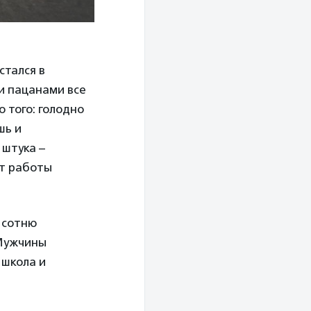
стался в
и пацанами все
о того: голодно
шь и
я штука –
от работы
 сотню
 Мужчины
 школа и