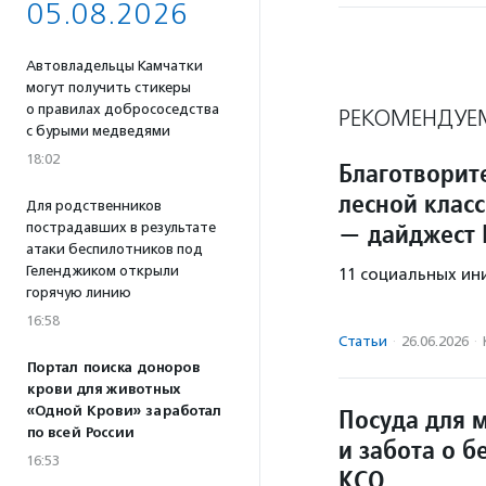
05.08.2026
Автовладельцы Камчатки
могут получить стикеры
о правилах добрососедства
РЕКОМЕНДУЕ
с бурыми медведями
18:02
Благотворит
лесной клас
Для родственников
— дайджест
пострадавших в результате
атаки беспилотников под
Геленджиком открыли
11 социальных ин
горячую линию
16:58
Статьи
·
26.06.2026
·
Портал поиска доноров
крови для животных
Посуда для 
«Одной Крови» заработал
по всей России
и забота о 
16:53
КСО