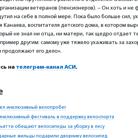
ганизации ветеранов (пенсионеров). – Он хоть и не 
утил на себе в полной мере. Пока было больше сил, у
я Канаева, воспитателя детского дома, в котором выр
торый не знал ни отца, ни матери, так щедро отдает т
 пример другим: самому уже тяжело ухаживать за зах
и продолжают его дело».
сь на
телеграм-канал АСИ
.
е
шел инклюзивный велопробег
инклюзивный фестиваль в поддержку велоспорта
ьятти обещают велосипеды за уборку в лесу
одарные жильцы подарили дворнику велосипед