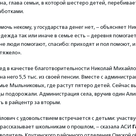
, глава семьи, в которой шестеро детей, перебивае
аботками.
мочь некому, у государства денег нет, – объясняет Ни
дежда так или иначе в семье есть – деревня помогает.
не люди помогают, спасибо: приходят и пол помоют, и
 тяжело».
ед в качестве благотворительности Николай Михайлов
на него 5,5 тыс. из своей пенсии. Вместе с администр
мье Мыльниковых, где растут пятеро детей. Сейчас в
ды подорожали. Администрация села, вручив один Ал
ь в райцентр за вторым.
ович с удовольствием встречается с детьми: участву
 рассказывает школьникам о прошлом, – сказала АСИ
Г
оводитель Крутинского районного отделения Омской 