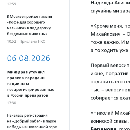
Надежда Алишина
12:59
случайными зар
В Москве пройдет акция
«Кофе для хорошего
«Кроме меня, по
мальчика» в поддержку
Михайлович. – О
бездомных животных
10:52
·
Прислано НКО
тоже важно. И м
а то ходить уже
06.08.2026
Первый велосип
Минздрав уточнил
июне, потратив 
правила передачи
подарить его се
пациентам
тыс. – велосипе
незарегистрированных
в России препаратов
собирается ехат
17:30
«Николай Михайл
Началась регистрация
воинской славы,
на «Добрый забег» в парке
Победы на Поклонной горе
Баранова
, рук