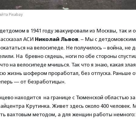
айта Pixabay
детдомом в 1941 году эвакуировали из Москвы, так и о
рассказал АСИ
Николай Львов
. – Мы с детдомовским
окататься на велосипеде. Не получилось – война, не д
елили. На бревно сядешь, ноги по обе стороны спусти
что на велосипеде мчишься. Так что я знаю, какая зла
всю жизнь шофером проработал, без отпуска. Раньше 
еперь — от безработицы».
нцево находится на границе с Тюменской областью за
айцентра Крутинка. Живет здесь около 400 человек.
ть вахтовым методом, а для женщин работы немного: