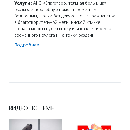
Услуги:
АНО «Благотворительная больница»
Услуг
оказывает врачебную помощь беженцам,
оказав
бездомным, людям без документов и гражданства
на улиц
в благотворительной медицинской клинке,
справи
создала мобильную клинику и выезжает в места
осталс
временного ночлега и на точки раздачи…
Волон
Подробнее
«Ночле
бездом
Многие
органи
Подро
ВИДЕО ПО ТЕМЕ