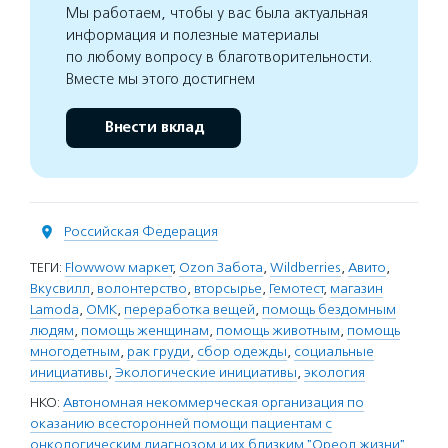
Мы работаем, чтобы у вас была актуальная
информация и полезные материалы
по любому вопросу в благотворительности.
Вместе мы этого достигнем
Внести вклад
Российская Федерация
ТЕГИ:
Flowwow маркет
,
Ozon Забота
,
Wildberries
,
Авито
,
Вкусвилл
,
волонтерство
,
вторсырье
,
Гемотест
,
магазин
Lamoda
,
ОМК
,
переработка вещей
,
помощь бездомным
людям
,
помощь женщинам
,
помощь животным
,
помощь
многодетным
,
рак груди
,
сбор одежды
,
социальные
инициативы
,
Экологические инициативы
,
экология
НКО:
Автономная некоммерческая организация по
оказанию всесторонней помощи пациентам с
онкологическим диагнозом и их близким "Ореол жизни"
,