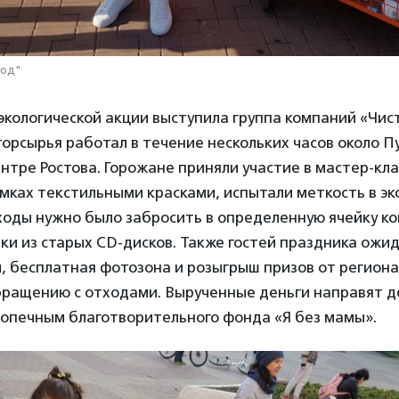
род"
кологической акции выступила группа компаний «Чис
орсырья работал в течение нескольких часов около 
нтре Ростова. Горожане приняли участие в мастер-кла
умках текстильными красками, испытали меткость в эк
ходы нужно было забросить в определенную ячейку к
ки из старых CD-дисков. Также гостей праздника ожи
, бесплатная фотозона и розыгрыш призов от регион
бращению с отходами. Вырученные деньги направят д
допечным благотворительного фонда «Я без мамы».