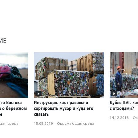
МЕ
го Востока
Инструкция: как правильно
Дубль ПЭТ: ка
ов о бережном
сортировать мусор и куда его
с отходами?
де
сдавать
14.12.2018
·
Ок
ая среда
15.05.2019
·
Окружающая среда