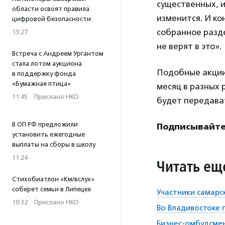
существенных, и
области освоят правила
изменится. И ко
цифровой безопасности
собранное разде
13:27
не верят в это».
Встреча с Андреем Ургантом
стала лотом аукциона
Подобные акции
в поддержку фонда
«Бумажная птица»
месяц в разных 
11:45
·
Прислано НКО
будет передава
В ОП РФ предложили
Подписывайте
установить ежегодные
выплаты на сборы в школу
11:24
Читать ещ
Стихобиатлон «Км/вслух»
соберет семьи в Липецке
Участники самарс
10:32
·
Прислано НКО
Во Владивостоке 
Бизнес-омбудсмен