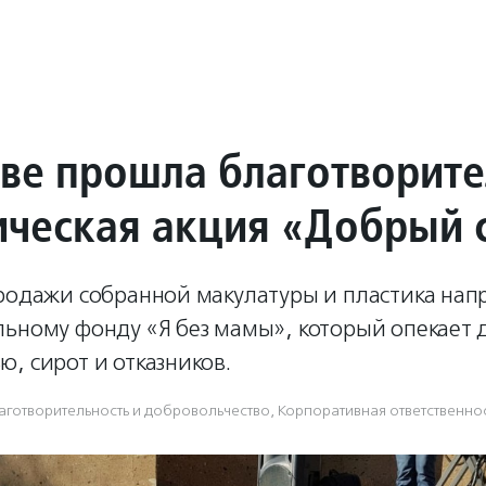
ове прошла благотворит
ическая акция «Добрый 
продажи собранной макулатуры и пластика нап
ьному фонду «Я без мамы», который опекает д
, сирот и отказников.
аготвори­тель­ность и доброволь­чест­во
,
Корпоративная ответственно