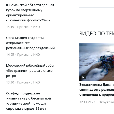
В Тюменской области прошел
кубок по спортивному
ориентированию
«Тюменский формат-2026»
15:19
·
Прислано НКО
ВИДЕО ПО ТЕ
Организация «Радость»
открывает сеть
региональных подразделений
14:25
·
Прислано НКО
Московский юбилейный забег
«Без границ» прошел в стиле
ретро
13:30
·
Прислано НКО
Экоактивисты Дальне
сняли десять ролик
Совфед поддержал
отношении к приро
инициативу о бесплатной
02.11.2022
·
Окружающ
юридической помощи
сиротам старше 23 лет