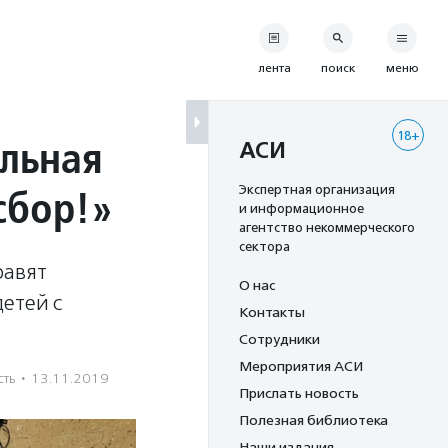
лента
поиск
меню
18+
ельная
АСИ
сбор!»
Экспертная организация
и информационное
агентство некоммерческого
сектора
равят
О нас
етей с
Контакты
Сотрудники
Мероприятия АСИ
сть
·
13.11.2019
Прислать новость
Полезная библиотека
Наши издания