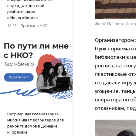
подходы к детской
реабилитации
в Новосибирске
Фото: ГК "Чистый го
13:15
·
Прислано НКО
Организатором э
Пункт приема вт
библиотеки в це
роспись на экос
пластиковые от
создавали игруш
угощение, танцы
оператора по о
отказникам, по
Патриаршая гуманитарная
миссия ищет волонтеров для
ремонта домов в Донецке
и Горловке