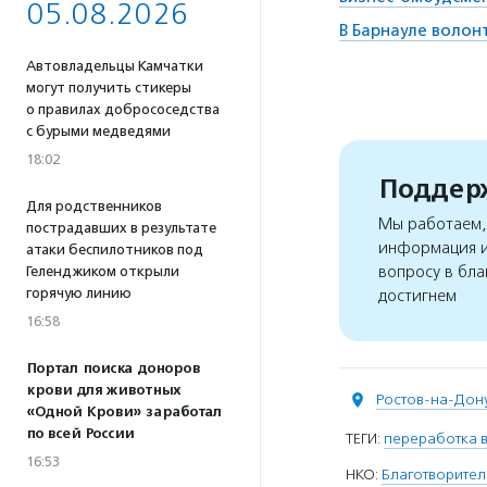
05.08.2026
В Барнауле волон
Автовладельцы Камчатки
могут получить стикеры
о правилах добрососедства
с бурыми медведями
18:02
Поддерж
Для родственников
Мы работаем, 
пострадавших в результате
информация и
атаки беспилотников под
вопросу в бла
Геленджиком открыли
горячую линию
достигнем
16:58
Портал поиска доноров
крови для животных
Ростов-на-Дон
«Одной Крови» заработал
по всей России
ТЕГИ:
переработка 
16:53
НКО:
Благотворите