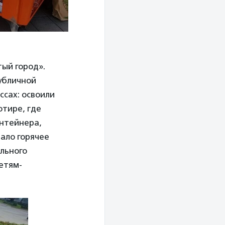
тый город».
Публичной
ссах: освоили
отире, где
онтейнера,
дало горячее
ального
етям-