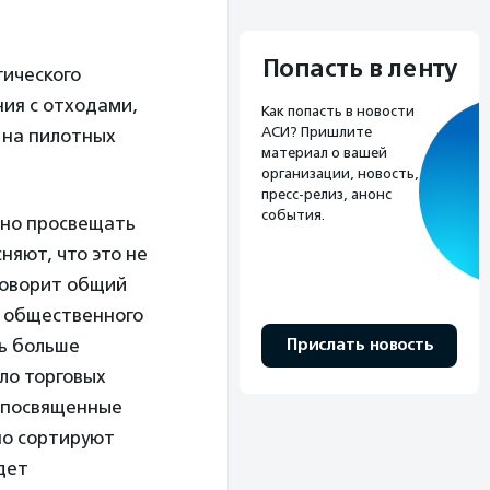
Попасть в ленту
гического
ия с отходами,
Как попасть в новости
АСИ? Пришлите
 на пилотных
материал о вашей
организации, новость,
пресс-релиз, анонс
события.
жно просвещать
няют, что это не
 говорит общий
р общественного
Прислать новость
ь больше
ло торговых
, посвященные
но сортируют
дет