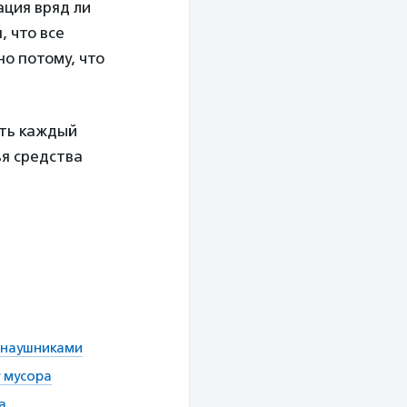
ация вряд ли
, что все
о потому, что
ить каждый
ья средства
л наушниками
 мусора
а