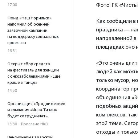
Фото: ГК «Чисты
17:00
Фонд «Наш Норильск»
Как сообщили в 
напомнил об осенней
праздника — на
заявочной кампании
на поддержку социальных
направленной в 
проектов
площадках оно н
16:31
«Это очень дли
Открыт сбор средств
на фестиваль для женщин
людей как можно
с онкозаболеваниями «Еще
только мусор, н
краше в танце»
координатор про
14:50
объединения «
Организация «Продвижение»
подобных акций 
и компания «Инва-Титан»
комплексов, так
будут сотрудничать
этой теме. Сего
13:30
·
Прислано НКО
отходы и только
Пенсионеры Самарской