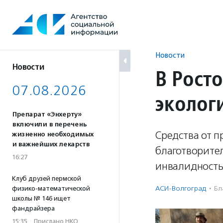
Перейти
к
содержанию
Новости
Новости
В Рост
07.08.2026
эколог
Препарат «Энхерту»
включили в перечень
Средства от 
жизненно необходимых
и важнейших лекарств
благотворител
16:27
инвалидностью
Клуб друзей пермской
АСИ-Волгоград
·
Бл
физико-математической
школы № 146 ищет
фандрайзера
15:35
·
Прислано НКО