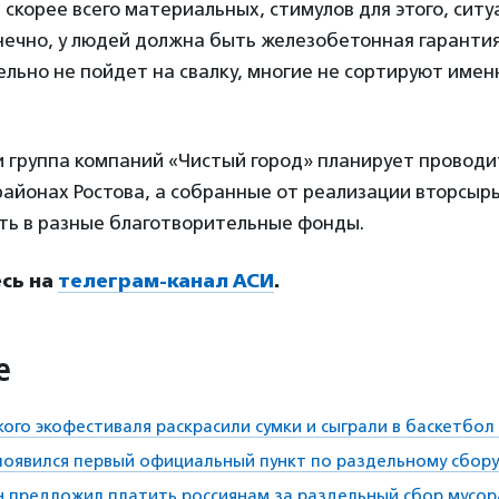
 скорее всего материальных, стимулов для этого, ситу
нечно, у людей должна быть железобетонная гарантия
льно не пойдет на свалку, многие не сортируют именн
 группа компаний «Чистый город» планирует провод
районах Ростова, а собранные от реализации вторсыр
ть в разные благотворительные фонды.
сь на
телеграм-канал АСИ
.
е
кого экофестиваля раскрасили сумки и сыграли в баскетбо
появился первый официальный пункт по раздельному сбору
 предложил платить россиянам за раздельный сбор мусор