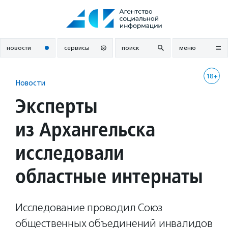
Перейти
к
содержанию
новости
сервисы
поиск
меню
18+
Новости
Эксперты
из Архангельска
исследовали
областные интернаты
Исследование проводил Союз
общественных объединений инвалидов