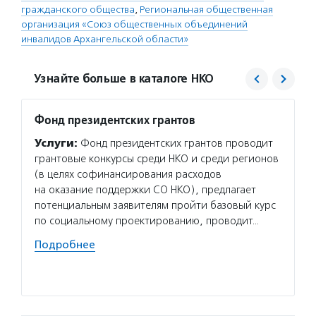
гражданского общества
,
Региональная общественная
организация «Союз общественных объединений
инвалидов Архангельской области»
Узнайте больше в каталоге НКО
Фонд президентских грантов
Союз 
инвал
Услуги:
Фонд президентских грантов проводит
Услуг
грантовые конкурсы среди НКО и среди регионов
инвали
(в целях софинансирования расходов
интере
на оказание поддержки СО НКО), предлагает
и помо
потенциальным заявителям пройти базовый курс
провод
по социальному проектированию, проводит…
собрал
Подробнее
инфор
Подро