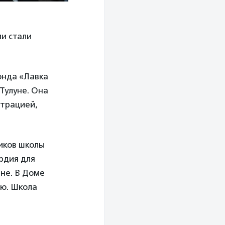
и стали
онда «Лавка
Тулуне. Она
трацией,
иков школы
рдия для
не. В Доме
ию. Школа