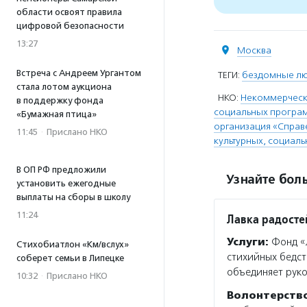
области освоят правила
цифровой безопасности
13:27
Москва
Встреча с Андреем Ургантом
ТЕГИ:
бездомные л
стала лотом аукциона
НКО:
Некоммерческа
в поддержку фонда
социальных програм
«Бумажная птица»
организация «Справ
11:45
·
Прислано НКО
культурных, социаль
В ОП РФ предложили
Узнайте боль
установить ежегодные
выплаты на сборы в школу
11:24
Лавка радосте
Услуги:
Фонд «Л
Стихобиатлон «Км/вслух»
стихийных бедст
соберет семьи в Липецке
объединяет руко
10:32
·
Прислано НКО
Волонтерств