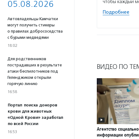
чтобы каждый мо
05.08.2026
Подробнее
Автовладельцы Камчатки
могут получить стикеры
о правилах добрососедства
с бурыми медведями
18:02
Для родственников
ВИДЕО ПО ТЕ
пострадавших в результате
атаки беспилотников под
Геленджиком открыли
горячую линию
16:58
Портал поиска доноров
крови для животных
«Одной Крови» заработал
по всей России
Агентство социально
16:53
информации опубли