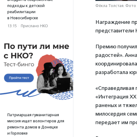
Фёкла Толстая. Фото
подходы к детской
реабилитации
в Новосибирске
Награждение пр
13:15
·
Прислано НКО
представители 
Премию получи
радостей». Анна
координировала
разработала юр
«Справедливая 
«Интеграция XXI
раненых и тяже
милосердия сем
Патриаршая гуманитарная
миссия ищет волонтеров для
передает им пр
ремонта домов в Донецке
и Горловке