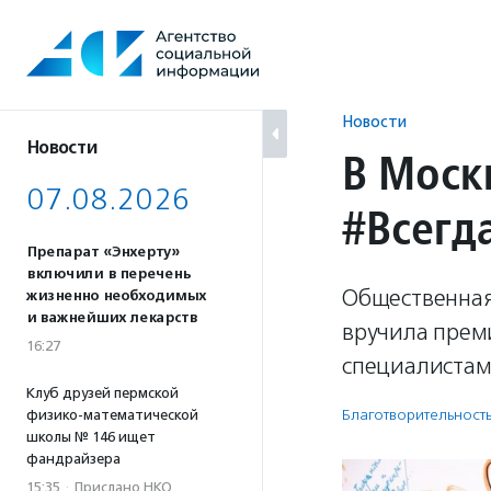
Перейти
к
содержанию
Новости
Новости
В Моск
07.08.2026
#Всегд
Препарат «Энхерту»
включили в перечень
Общественная
жизненно необходимых
и важнейших лекарств
вручила прем
16:27
специалистам
Клуб друзей пермской
Благотвори­тель­ност
физико-математической
школы № 146 ищет
фандрайзера
15:35
·
Прислано НКО