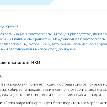
юди
,
премия
я организация "Благотворительный фонд "Приют детства"
,
Фонд по
м и инициатив «Лавка радостей»
,
Международная благотворительн
едливая помощь Доктора Лизы»
,
Автономная некоммерческая орган
ных и благотворительных проектов "Дом друзей"
ше в каталоге НКО
й
авка радостей» помогает людям, пострадавшим от пожаров и 
вий, собирает и продает вещи в сети благотворительных магаз
дельниц, которые хотят своим творчеством помогать людям.
о:
«Лавка радостей» организует благотворительные мероприяти