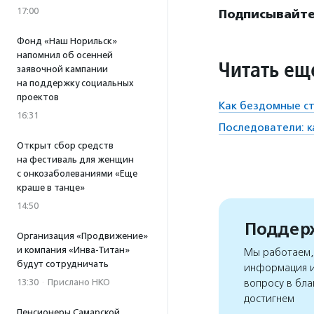
17:00
Подписывайте
Фонд «Наш Норильск»
напомнил об осенней
Читать ещ
заявочной кампании
на поддержку социальных
проектов
Как бездомные ст
16:31
Последователи: 
Открыт сбор средств
на фестиваль для женщин
с онкозаболеваниями «Еще
краше в танце»
14:50
Поддерж
Организация «Продвижение»
и компания «Инва-Титан»
Мы работаем, 
будут сотрудничать
информация и
вопросу в бла
13:30
·
Прислано НКО
достигнем
Пенсионеры Самарской