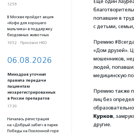
Еще один лауре
12:59
благотворитель
В Москве пройдет акция
попавшие в тру
«Кофе для хорошего
с детьми, семьи
мальчика» в поддержку
бездомных животных
Премию #Всегда
10:52
·
Прислано НКО
«Дом друзей». Ц
06.08.2026
мошенников, нед
людей, попавши
Минздрав уточнил
медицинскую пом
правила передачи
пациентам
Премию также п
незарегистрированных
в России препаратов
лиц без определ
17:30
образовательно
Курков
, замрук
Началась регистрация
другие.
на «Добрый забег» в парке
Победы на Поклонной горе