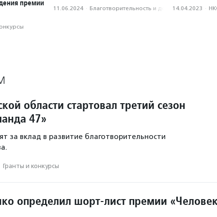
ждения премии
11.06.2024
·
Благотвори­тель­ность и доброволь­чест­во
14.04.2023
·
НК
конкурсы
М
кой области стартовал третий сезон
анда 47»
ят за вклад в развитие благотворительности
а.
·
Гранты и конкурсы
ко определил шорт-лист премии «Челове