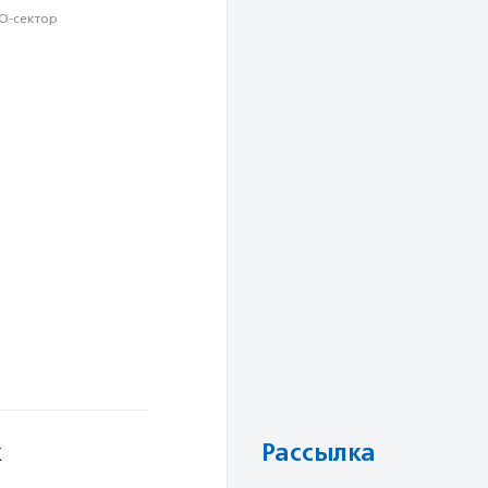
О-сектор
к
Рассылка