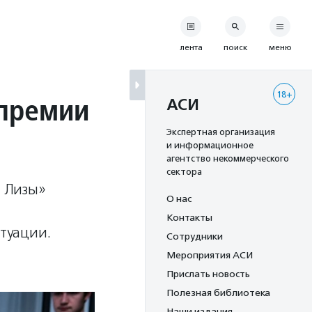
лента
поиск
меню
18+
 премии
АСИ
Экспертная организация
и информационное
агентство некоммерческого
сектора
 Лизы»
О нас
Контакты
туации.
Сотрудники
Мероприятия АСИ
Прислать новость
Полезная библиотека
Наши издания