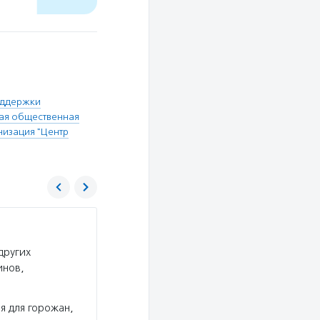
ддержки
ая общественная
изация "Центр
Справедливая помощь Доктора Лизы
других
Услуги:
«Справедливая помощь доктора Лизы
инов,
одиноким пенсионерам и инвалидам, которые 
осуществляет уход за тяжелобольными людьми
от военных…
я для горожан,