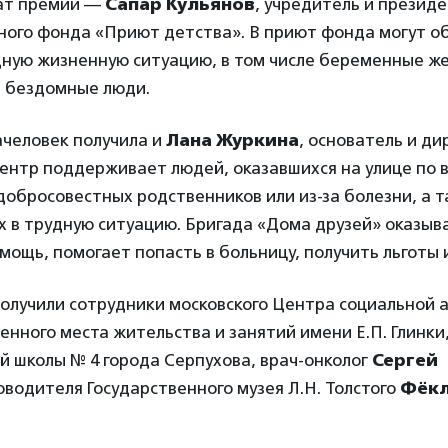
ат премии —
Сапар Кульянов
, учредитель и презид
ного фонда «Приют детства». В приют фонда могут о
дную жизненную ситуацию, в том числе беременные ж
, бездомные люди.
человек получила и
Лана Журкина
, основатель и д
ентр поддерживает людей, оказавшихся на улице по 
обросовестных родственников или из-за болезни, а т
х в трудную ситуацию. Бригада «Дома друзей» оказыв
ощь, помогает попасть в больницу, получить льготы и
олучили сотрудники московского Центра социальной 
енного места жительства и занятий имени Е.П. Глинки
й школы № 4 города Серпухова, врач-онколог
Сергей
оводителя Государственного музея Л.Н. Толстого
Фёкл