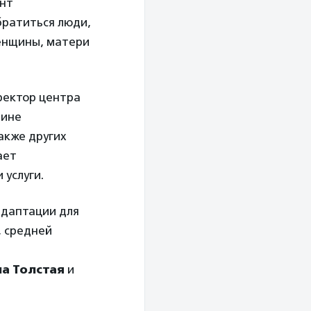
ент
братиться люди,
енщины, матери
иректор центра
вине
акже других
ает
 услуги.
адаптации для
, средней
а Толстая
и