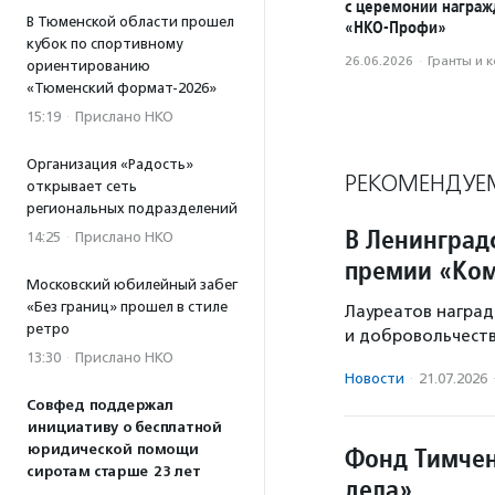
с церемонии награ
В Тюменской области прошел
«НКО-Профи»
кубок по спортивному
26.06.2026
·
Гранты и 
ориентированию
«Тюменский формат-2026»
15:19
·
Прислано НКО
Организация «Радость»
РЕКОМЕНДУЕ
открывает сеть
региональных подразделений
В Ленинградс
14:25
·
Прислано НКО
премии «Ком
Московский юбилейный забег
«Без границ» прошел в стиле
Лауреатов наград
ретро
и добровольчеств
13:30
·
Прислано НКО
Новости
·
21.07.2026
Совфед поддержал
инициативу о бесплатной
Фонд Тимчен
юридической помощи
сиротам старше 23 лет
дела»