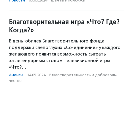
Новости
·
09.09.2024
·
Гранты и конкурсы
Благотворительная игра «Что? Где?
Когда?»
В день юбилея Благотворительного фонда
поддержки слепоглухих «Со-единение» у каждого
желающего появится возможность сыграть
за легендарным столом телевизионной игры
«Что?…
Анонсы
·
14.05.2024
·
Благотвори­тель­ность и доброволь­
чест­во