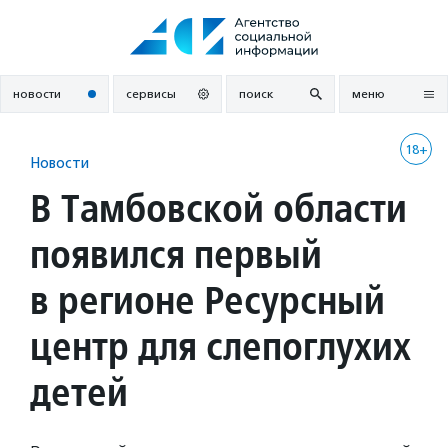
Перейти
к
содержанию
новости
сервисы
поиск
меню
18+
Новости
В Тамбовской области
появился первый
в регионе Ресурсный
центр для слепоглухих
детей