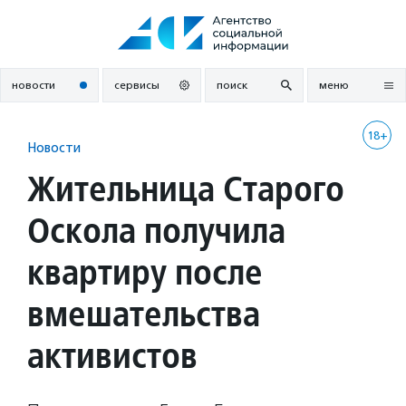
Перейти
к
содержанию
новости
сервисы
поиск
меню
18+
Новости
Жительница Старого
Оскола получила
квартиру после
вмешательства
активистов