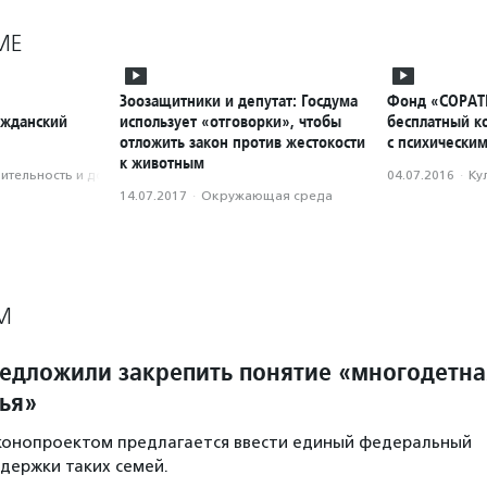
МЕ
Зоозащитники и депутат: Госдума
Фонд «СОРАТ
ажданский
использует «отговорки», чтобы
бесплатный к
отложить закон против жестокости
с психически
к животным
­тель­ность и доброволь­чест­во
04.07.2016
·
Ку
14.07.2017
·
Окружающая среда
М
редложили закрепить понятие «многодетна
ья»
аконопроектом предлагается ввести единый федеральный
держки таких семей.