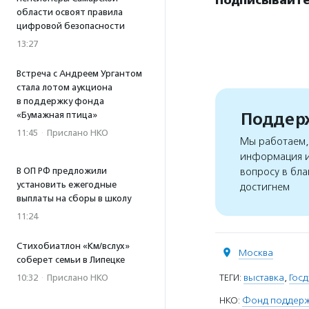
области освоят правила
цифровой безопасности
13:27
Встреча с Андреем Ургантом
стала лотом аукциона
в поддержку фонда
Поддерж
«Бумажная птица»
11:45
·
Прислано НКО
Мы работаем, 
информация и
В ОП РФ предложили
вопросу в бла
установить ежегодные
достигнем
выплаты на сборы в школу
11:24
Стихобиатлон «Км/вслух»
Москва
соберет семьи в Липецке
ТЕГИ:
выставка
,
Гос
10:32
·
Прислано НКО
НКО:
Фонд поддержк