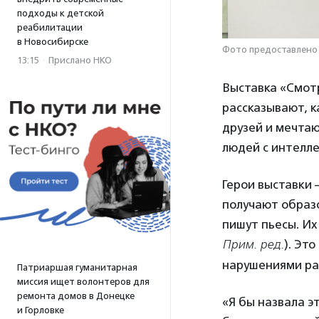
подходы к детской
реабилитации
в Новосибирске
Фото предоставлено
13:15
·
Прислано НКО
Выставка «Смотр
рассказывают, к
друзей и мечта
людей с интелл
Герои выставки 
получают образо
пишут пьесы. Их
Прим. ред.
). Эт
нарушениями ра
Патриаршая гуманитарная
миссия ищет волонтеров для
ремонта домов в Донецке
«Я бы назвала э
и Горловке