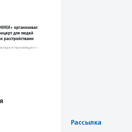
НИКИ» организовал
онцерт для людей
ми расстройствами
льтура и просвещение
я
Рассылка