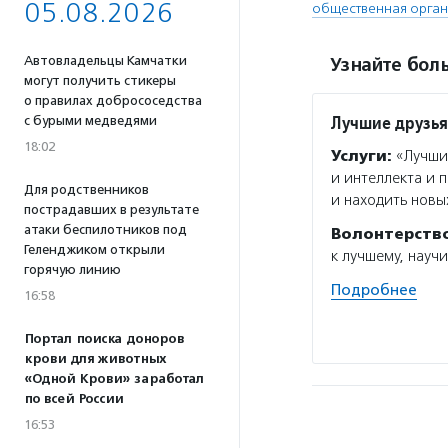
05.08.2026
общественная орган
Автовладельцы Камчатки
Узнайте боль
могут получить стикеры
о правилах добрососедства
Лучшие друзья
с бурыми медведями
18:02
Услуги:
«Лучшие
и интеллекта и 
Для родственников
и находить новы
пострадавших в результате
атаки беспилотников под
Волонтерств
Геленджиком открыли
к лучшему, научи
горячую линию
Подробнее
16:58
Портал поиска доноров
крови для животных
«Одной Крови» заработал
по всей России
16:53