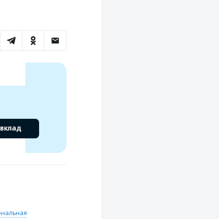
 вклад
ональная