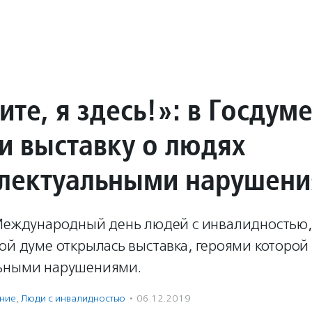
те, я здесь!»: в Госдум
и выставку о людях
ллектуальными нарушен
 Международный день людей с инвалидностью,
ой думе открылась выставка, героями которой
ьными нарушениями.
ение
,
Люди с инвалидностью
·
06.12.2019