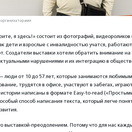
 организаторами
ите, я здесь!» состоит из фотографий, видеороликов 
ак дети и взрослые с инвалидностью учатся, работают
ют. Создатели выставки хотели обратить внимание н
ектуальными нарушениями и их интеграцию в обществ
— люди от 10 до 57 лет, которые занимаются любимым
вание, трудятся в офисе, участвуют в забегах, играют
 истории написаны в формате Easy-to-read («Простым
о особый способ написания текста, который легче поня
звития.
то выставкой-преодолением. Потому что для нас кажды