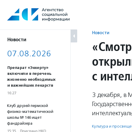
Перейти
к
содержанию
Новости
Новости
«Смотри
07.08.2026
открыл
Препарат «Энхерту»
с инте
включили в перечень
жизненно необходимых
и важнейших лекарств
16:27
3 декабря, в
Государственн
Клуб друзей пермской
физико-математической
интеллектуал
школы № 146 ищет
фандрайзера
Культура и просвещ
15:35
·
Прислано НКО