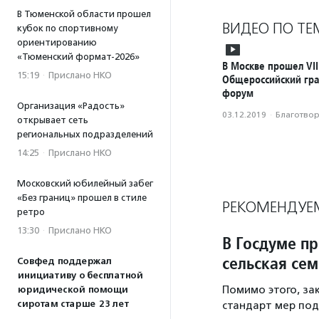
В Тюменской области прошел
ВИДЕО ПО ТЕ
кубок по спортивному
ориентированию
«Тюменский формат-2026»
В Москве прошел VII
15:19
·
Прислано НКО
Общероссийский гр
форум
Организация «Радость»
03.12.2019
·
Благотвори
открывает сеть
региональных подразделений
14:25
·
Прислано НКО
Московский юбилейный забег
«Без границ» прошел в стиле
РЕКОМЕНДУЕ
ретро
13:30
·
Прислано НКО
В Госдуме п
сельская сем
Совфед поддержал
инициативу о бесплатной
Помимо этого, з
юридической помощи
сиротам старше 23 лет
стандарт мер под