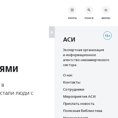
лента
поиск
меню
18+
е
АСИ
Экспертная организация
и информационное
агентство некоммерческого
иями
сектора
О нас
Контакты
 в
Сотрудники
 стали люди с
Мероприятия АСИ
Прислать новость
Полезная библиотека
Наши издания