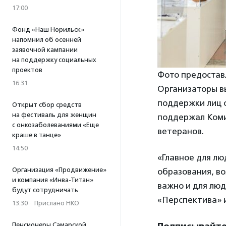
17:00
Фонд «Наш Норильск»
напомнил об осенней
заявочной кампании
на поддержку социальных
проектов
Фото предостав
16:31
Организаторы в
поддержки лиц 
Открыт сбор средств
на фестиваль для женщин
поддержал Коми
с онкозаболеваниями «Еще
ветеранов.
краше в танце»
14:50
«Главное для лю
Организация «Продвижение»
образования, во
и компания «Инва-Титан»
важно и для лю
будут сотрудничать
«Перспектива» 
13:30
·
Прислано НКО
Подписывайте
Пенсионеры Самарской