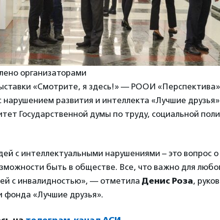
лено организаторами
ыставки «Смотрите, я здесь!» — РООИ «Перспектива»
с нарушением развития и интеллекта «Лучшие друзья»
тет Государственной думы по труду, социальной поли
дей с интеллектуальными нарушениями – это вопрос о
зможности быть в обществе. Все, что важно для любог
дей с инвалидностью», — отметила
Денис Роза
, рук
и фонда «Лучшие друзья».
сь на
телеграм-канал АСИ
.