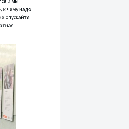
тся и мы
, к чему надо
не опускайте
ратная