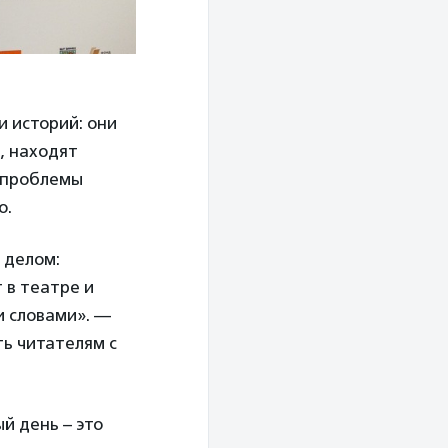
и историй: они
, находят
а проблемы
о.
 делом:
 в театре и
и словами». —
ть читателям с
й день – это