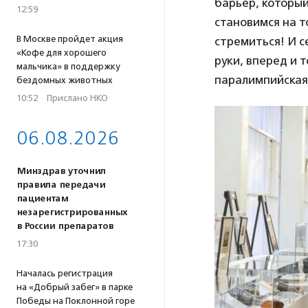
барьер, который
12:59
становимся на т
В Москве пройдет акция
стремиться! И с
«Кофе для хорошего
руки, вперед и 
мальчика» в поддержку
паралимпийская
бездомных животных
10:52
·
Прислано НКО
06.08.2026
Минздрав уточнил
правила передачи
пациентам
незарегистрированных
в России препаратов
17:30
Началась регистрация
на «Добрый забег» в парке
Победы на Поклонной горе