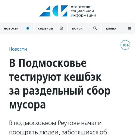
Перейти
к
содержанию
новости
сервисы
поиск
меню
18+
Новости
В Подмосковье
тестируют кешбэк
за раздельный сбор
мусора
В подмосковном Реутове начали
поощрять людей, заботящихся об