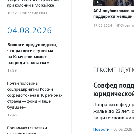
при колонии в Можайске
АСИ опубликовало в
10:32
·
Прислано НКО
поддержки женщин 
17.06.2024
·
НКО-сект
04.08.2026
Биологи предупредили,
что развитие туризма
на Камчатке может
навредить косаткам
РЕКОМЕНДУЕ
17:59
Совфед подд
Почти половина
соцпредприятий России
юридической
сосредоточена в 10 регионах
страны — фонд «Наше
Поправки в федер
будущее»
жилье до 23 лет,
17:46
защите своих жил
Принимаются заявки
Новости
·
05.08.2026
на конкурс эссе