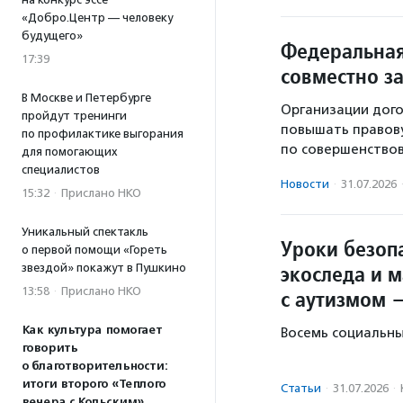
«Добро.Центр — человеку
будущего»
Федеральная
17:39
совместно з
В Москве и Петербурге
Организации дого
пройдут тренинги
повышать правову
по профилактике выгорания
по совершенство
для помогающих
специалистов
Новости
·
31.07.2026
15:32
·
Прислано НКО
Уникальный спектакль
Уроки безопа
о первой помощи «Гореть
экоследа и 
звездой» покажут в Пушкино
13:58
·
Прислано НКО
с аутизмом 
Как культура помогает
Восемь социальны
говорить
о благотворительности:
итоги второго «Теплого
Статьи
·
31.07.2026
·
вечера с Кольским»