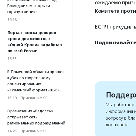
ожидаемо призн
Геленджиком открыли
Комитета проти
горячую линию
16:58
ЕСПЧ присудил м
Портал поиска доноров
крови для животных
Подписывайтес
«Одной Крови» заработал
по всей России
16:53
В Тюменской области прошел
кубок по спортивному
ориентированию
«Тюменский формат-2026»
Поддерж
15:19
·
Прислано НКО
Мы работаем, 
Организация «Радость»
информация и
открывает сеть
вопросу в бла
региональных подразделений
достигнем
14:25
·
Прислано НКО