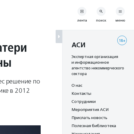
лента
поиск
меню
18+
атери
АСИ
ны
Экспертная организация
и информационное
агентство некоммерческого
сектора
ес решение по
О нас
ике в 2012
Контакты
Сотрудники
Мероприятия АСИ
Прислать новость
Полезная библиотека
Наши издания