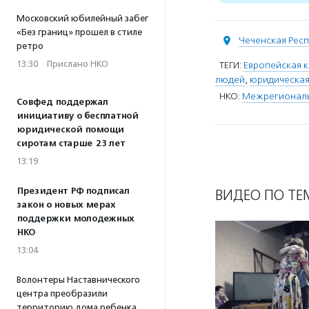
Московский юбилейный забег
«Без границ» прошел в стиле
Чеченская Респ
ретро
13:30
·
Прислано НКО
ТЕГИ:
Европейская к
людей
,
юридическа
НКО:
Межрегиональн
Совфед поддержал
инициативу о бесплатной
юридической помощи
сиротам старше 23 лет
13:19
Президент РФ подписал
ВИДЕО ПО ТЕ
закон о новых мерах
поддержки молодежных
НКО
13:04
Волонтеры Наставнического
центра преобразили
территорию дома ребенка