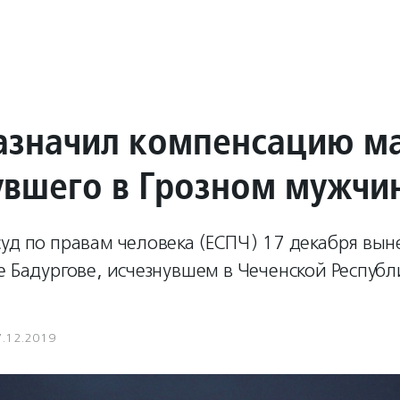
азначил компенсацию м
увшего в Грозном мужчи
уд по правам человека (ЕСПЧ) 17 декабря вын
е Бадургове, исчезнувшем в Чеченской Республ
7.12.2019