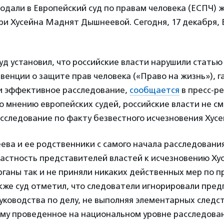
 подали в Европейский суд по правам человека (ЕСПЧ) 
ри Хусейна Маднят Дышнеевой. Сегодня, 17 декабря, 
уд установил, что российские власти нарушили статью
венции о защите прав человека («Право на жизнь»),
 и эффективное расследование,
сообщается
в пресс-р
о мнению европейских судей, российские власти не с
следование по факту безвестного исчезновения Хусе
ва и ее родственники с самого начала расследования
астность представителей властей к исчезновению Ху
ганы так и не приняли никаких действенных мер по п
кже суд отметил, что следователи игнорировали пред
уководства по делу, не выполняя элементарных следс
ому проведенное на национальном уровне расследова