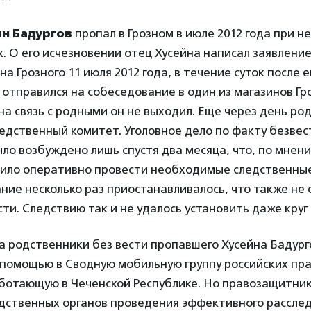
йн Бадургов
пропал в Грозном в июле 2012 года при 
. О его исчезновении отец Хусейна написал заявлени
а Грозного 11 июля 2012 года, в течение суток после 
 отправился на собеседование в один из магазинов Гро
на связь с родными он не выходил. Еще через день ро
едственный комитет. Уголовное дело по факту безвес
ло возбуждено лишь спустя два месяца, что, по мнен
олило оперативно провести необходимые следственные
ние несколько раз приостанавливалось, что также не
ти. Следствию так и не удалось установить даже кру
да родственники без вести пропавшего Хусейна Бадур
 помощью в Сводную мобильную группу российских п
аботающую в Чеченской Республике. Но правозащитник
дственных органов проведения эффективного расслед