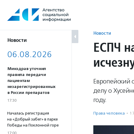
Перейти
к
содержанию
Новости
Новости
ЕСПЧ н
06.08.2026
исчезн
Минздрав уточнил
правила передачи
Европейский с
пациентам
незарегистрированных
делу о Хусейн
в России препаратов
году.
17:30
Права человека
·
1
Началась регистрация
на «Добрый забег» в парке
Победы на Поклонной горе
17:00