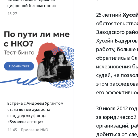
цифровой безопасности
13:27
25-летний
Хусе
обстоятельствах
Заводского район
Хусейн Бадургов
работу, больше 
обратились в Сл
исчезновения бы
судей, не позв
этом расследова
его эффективнос
Встреча с Андреем Ургантом
30 июля 2012 го
стала лотом аукциона
в поддержку фонда
за юридической
«Бумажная птица»
организаций, р
11:45
·
Прислано НКО
добиться от сле