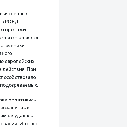
невыясненных
е в РОВД
его пропажи.
зного – он искал
дственники
тного
ию европейских
 действия. При
 способствовало
г подозреваемых.
гова обратились
равозащитных
ам не удалось
ования. И тогда