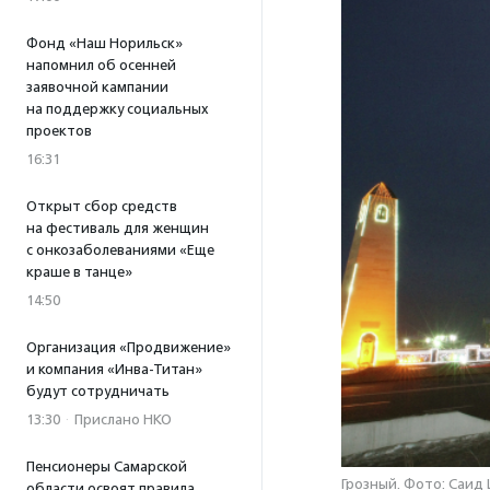
Фонд «Наш Норильск»
напомнил об осенней
заявочной кампании
на поддержку социальных
проектов
16:31
Открыт сбор средств
на фестиваль для женщин
с онкозаболеваниями «Еще
краше в танце»
14:50
Организация «Продвижение»
и компания «Инва-Титан»
будут сотрудничать
13:30
·
Прислано НКО
Пенсионеры Самарской
Грозный. Фото: Саид 
области освоят правила