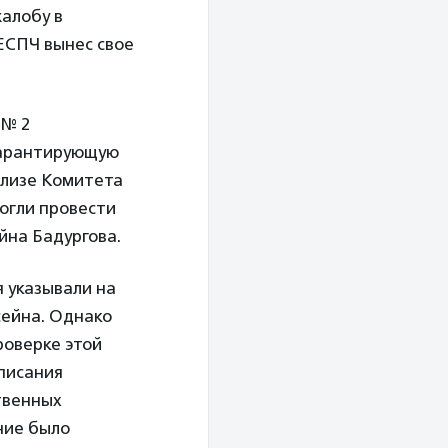
жалобу в
ЕСПЧ вынес свое
 № 2
 гарантирующую
елизе Комитета
могли провести
йна Бадургова.
 указывали на
сейна. Однако
роверке этой
писания
твенных
ние было