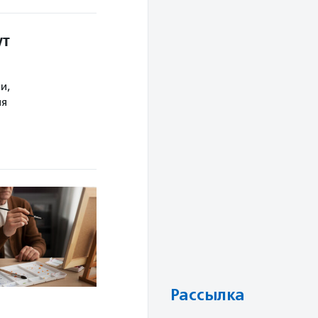
ут
и,
ия
Рассылка