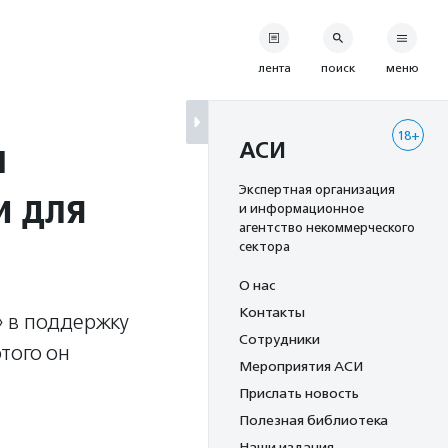
лента
поиск
меню
18+
н
АСИ
и для
Экспертная организация
и информационное
агентство некоммерческого
сектора
О нас
Контакты
» в поддержку
Сотрудники
того он
Мероприятия АСИ
Прислать новость
Полезная библиотека
Наши издания