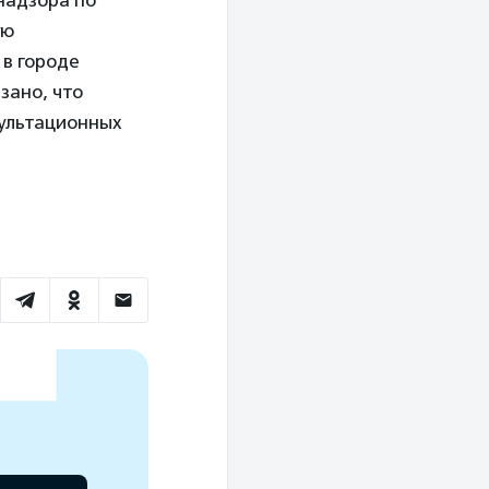
надзора по
ую
 в городе
зано, что
ультационных