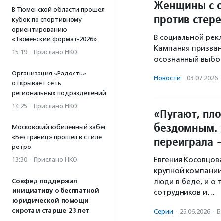
Женщины с о
В Тюменской области прошел
против стер
кубок по спортивному
ориентированию
В социальной рек
«Тюменский формат-2026»
Кампания призван
15:19
·
Прислано НКО
осознанный выбор
Организация «Радость»
Новости
·
03.07.2026
открывает сеть
региональных подразделений
14:25
·
Прислано НКО
«Пугают, пл
бездомным. 
Московский юбилейный забег
«Без границ» прошел в стиле
переиграла 
ретро
Евгения Косовцов
13:30
·
Прислано НКО
крупной компании
Совфед поддержал
люди в беде, и о 
инициативу о бесплатной
сотрудников и…
юридической помощи
сиротам старше 23 лет
Серии
·
26.06.2026
·
Б