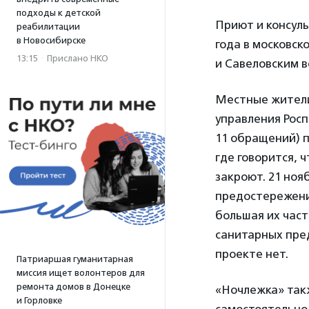
подходы к детской
Приют и консул
реабилитации
в Новосибирске
года в московск
13:15
·
Прислано НКО
и Савеловским в
Местные жители
управления Росп
11 обращений) 
где говорится, 
закроют. 21 но
предостережени
большая их част
санитарных пред
проекте нет.
Патриаршая гуманитарная
миссия ищет волонтеров для
ремонта домов в Донецке
«Ночлежка» так
и Горловке