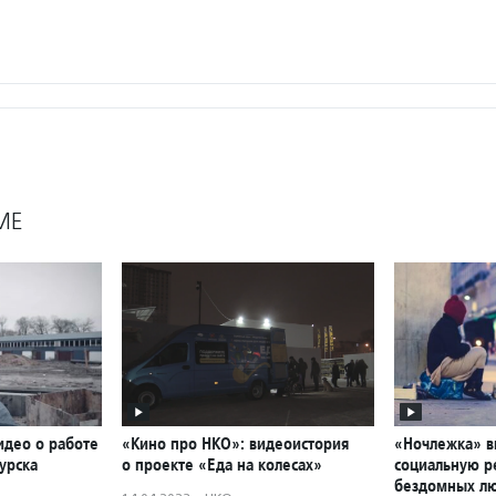
МЕ
идео о работе
«Кино про НКО»: видеоистория
«Ночлежка» в
урска
о проекте «Еда на колесах»
социальную р
бездомных л