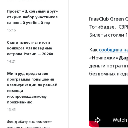
Проект «Школьный друг»
открыл набор участников
ГлавClub Green 
на новый учебный год
Тотибадзе, IC3P
15:16
Билеты стоили 1
Стали известны итоги
конкурса «Заповедные
Как
сообщила на
острова России — 2026»
«Ночлежки»
Да
14:21
деньги потратят
бездомных люде
Минтруд представил
программы повышения
квалификации по ранней
помощи
и сопровождаемому
проживанию
13:45
Фонд «Катрен» поможет
внедрить современные