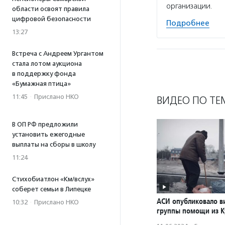
организации.
области освоят правила
цифровой безопасности
Подробнее
13:27
Встреча с Андреем Ургантом
стала лотом аукциона
в поддержку фонда
«Бумажная птица»
11:45
·
Прислано НКО
ВИДЕО ПО ТЕ
В ОП РФ предложили
установить ежегодные
выплаты на сборы в школу
11:24
Стихобиатлон «Км/вслух»
соберет семьи в Липецке
АСИ опубликовало в
10:32
·
Прислано НКО
группы помощи из К