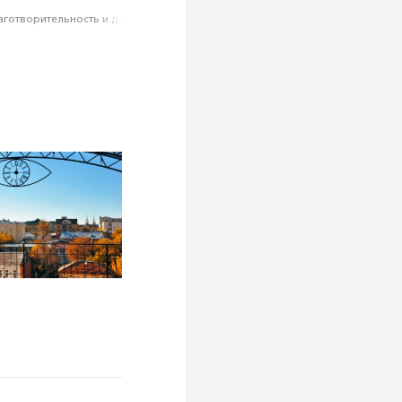
аготвори­тель­ность и доброволь­чест­во