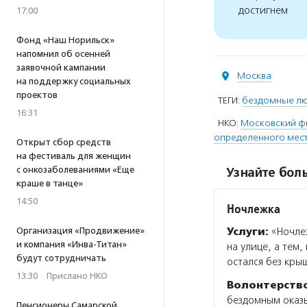
достигнем
17:00
Фонд «Наш Норильск»
напомнил об осенней
заявочной кампании
Москва
на поддержку социальных
проектов
ТЕГИ:
бездомные л
16:31
НКО:
Московский ф
определенного мест
Открыт сбор средств
на фестиваль для женщин
с онкозаболеваниями «Еще
Узнайте боль
краше в танце»
14:50
Ночлежка
Организация «Продвижение»
Услуги:
«Ночлеж
и компания «Инва-Титан»
на улице, а тем,
будут сотрудничать
остался без кры
13:30
·
Прислано НКО
Волонтерств
бездомным оказы
Пенсионеры Самарской