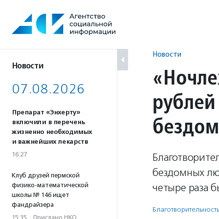
Перейти
к
содержанию
Новости
Новости
«Ночле
07.08.2026
рублей
Препарат «Энхерту»
бездом
включили в перечень
жизненно необходимых
и важнейших лекарств
16:27
Благотворите
бездомных лю
Клуб друзей пермской
физико-математической
четыре раза б
школы № 146 ищет
фандрайзера
Благотвори­тель­ност
15:35
·
Прислано НКО