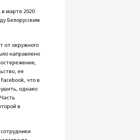
 в марте 2020
жду Белорусским
нт от окружного
было направлено
достережение,
ьство, ее
Facebook, что в
рушить, однако
 Часть
оторой в
 сотрудники