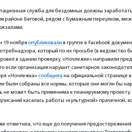
ьтационная служба для бездомных должны заработать
ом районе Беговой, рядом с Бумажным переулком, ме
окзалами.
 19 ноября
опубликовали
в группе в Facebook докуме
отребнадзора, который по их просьбе (в ведомство 
провел в здании проверку. «Ночлежке» направили пре
что если организация нарушит санитарное законодател
ября «Ночлежка»
сообщила
на официальной странице в 
и были собраны все нормы, которые они могли бы на
ь не может быть применима к планируемому проекту.
писаний касалась работы «культурной» прачечной, к
же отметила, что еще до получения предостережения