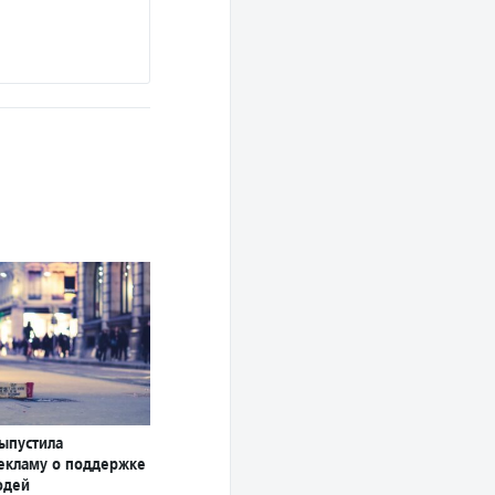
ыпустила
екламу о поддержке
юдей