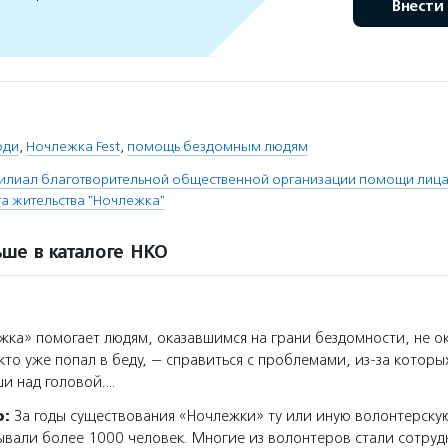
Внести
юди
,
Ночлежка Fest
,
помощь бездомным людям
илиал благотворительной общественной организации помощи лица
а жительства "Ночлежка"
ше в каталоге НКО
ка» помогает людям, оказавшимся на грани бездомности, не ок
 кто уже попал в беду, — справиться с проблемами, из-за которы
ши над головой.…
о:
За годы существования «Ночлежки» ту или иную волонтерск
вали более 1000 человек. Многие из волонтеров стали сотру