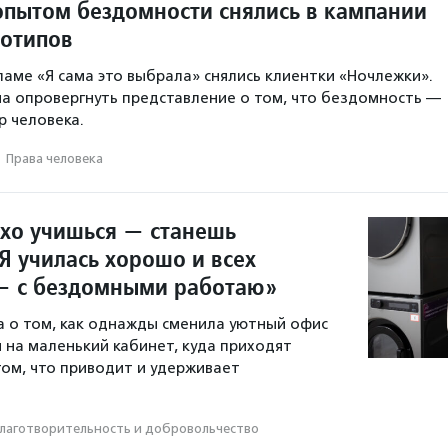
пытом бездомности снялись в кампании
еотипов
ламе «Я сама это выбрала» снялись клиентки «Ночлежки».
а опровергнуть представление о том, что бездомность —
 человека.
·
Права человека
охо учишься — станешь
Я училась хорошо и всех
— с бездомными работаю»
а о том, как однажды сменила уютный офис
 на маленький кабинет, куда приходят
том, что приводит и удерживает
лаготвори­тель­ность и доброволь­чест­во