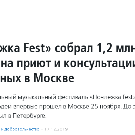
жка Fest» собрал 1,2 мл
 на приют и консультаци
ных в Москве
льный музыкальный фестиваль «Ночлежка Fest
дей впервые прошел в Москве 25 ноября. До э
ыл в Петербурге.
ь и доброволь­чест­во
·
17.12.2019