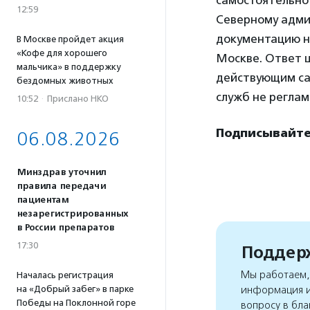
самостоятельно
12:59
Северному адми
документацию на
В Москве пройдет акция
«Кофе для хорошего
Москве. Ответ ц
мальчика» в поддержку
действующим са
бездомных животных
служб не реглам
10:52
·
Прислано НКО
Подписывайте
06.08.2026
Минздрав уточнил
правила передачи
пациентам
незарегистрированных
в России препаратов
17:30
Поддерж
Мы работаем, 
Началась регистрация
на «Добрый забег» в парке
информация и
Победы на Поклонной горе
вопросу в бла