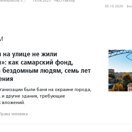
­тель­ность и доброволь­чест­во
14.04.2023
·
НКО-сектор
05.10.2020
·
Бл
М
 на улице не жили
»: как самарский фонд,
бездомным людям, семь лет
ения
рганизации были баня на окраине города,
, и другие здания, требующие
 вложений.
Права человека