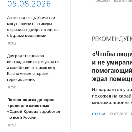
11.06.2024
·
Благотвори
05.08.2026
Автовладельцы Камчатки
могут получить стикеры
о правилах добрососедства
с бурыми медведями
РЕКОМЕНДУЕ
18:02
«Чтобы люди
Для родственников
и не умирали
пострадавших в результате
атаки беспилотников под
помогающий 
Геленджиком открыли
ждал помещ
горячую линию
16:58
Из вариантов у о
похожая на сарай
Портал поиска доноров
многомиллионных
крови для животных
«Одной Крови» заработал
Статьи
·
13.07.2026
·
по всей России
16:53