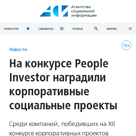
Перейти
к
содержанию
новости
сервисы
поиск
меню
18+
Новости
На конкурсе People
Investor наградили
корпоративные
социальные проекты
Среди компаний, победивших на XII
конкурсе корпоративных проектов