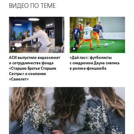
ВИДЕО ПО ТЕМЕ
АСИ выпустило видеосюжет
«Дай пас»: футболисты
о сотрудничестве фонда
с синдромом Дауна снялись
«Старшие Братья Старшие
в ролике-флешмобе
Сестры» и компании
«Самолет»