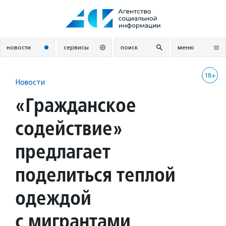
Перейти
к
содержанию
новости
сервисы
поиск
меню
18+
Новости
«Гражданское
содействие»
предлагает
поделиться теплой
одеждой
с мигрантами