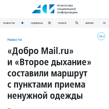
Перейти
к
содержанию
новости
сервисы
поиск
меню
18+
Новости
«Добро Mail.ru»
и «Второе дыхание»
составили маршрут
с пунктами приема
ненужной одежды