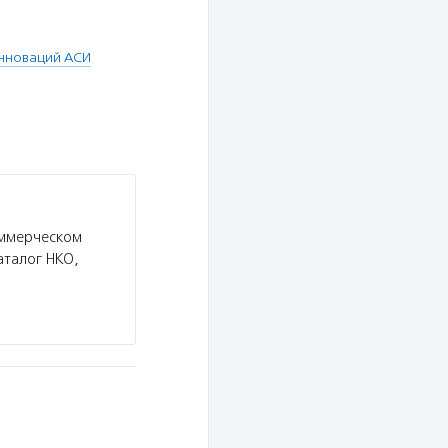
нноваций АСИ
оммерческом
аталог НКО,