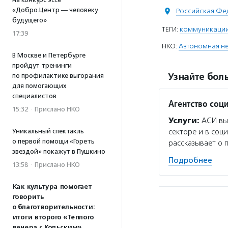
«Добро.Центр — человеку
Российская Фе
будущего»
ТЕГИ:
коммуникаци
17:39
НКО:
Автономная н
В Москве и Петербурге
пройдут тренинги
Узнайте боль
по профилактике выгорания
для помогающих
специалистов
Агентство со
15:32
·
Прислано НКО
Услуги:
АСИ вып
Уникальный спектакль
секторе и в соц
о первой помощи «Гореть
рассказывает о 
звездой» покажут в Пушкино
Подробнее
13:58
·
Прислано НКО
Как культура помогает
говорить
о благотворительности:
итоги второго «Теплого
вечера с Кольским»