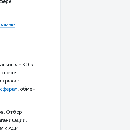
сфере
грамме
нальных НКО в
в сфере
стречи с
осфера»
, обмен
ра. Отбор
рганизации,
ия с АСИ