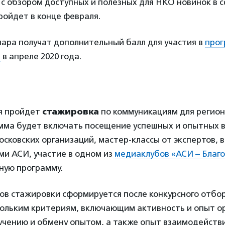
с обзором доступных и полезных для НКО новинок в 
ройдет в конце февраля.
ара получат дополнительный балл для участия в
про
И
в апреле 2020 года.
ля пройдет
стажировка
по коммуникациям для регио
мма будет включать посещение успешных и опытных 
сковских организаций, мастер-классы от экспертов, в
и АСИ, участие в одном из
медиаклубов «АСИ – Благ
ную программу.
ов стажировки сформируется после конкурсного отбо
кольким критериям, включающим активность и опыт о
учению и обмену опытом, а также опыт взаимодейств