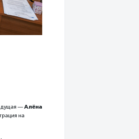
Ведущая —
Алёна
трация на