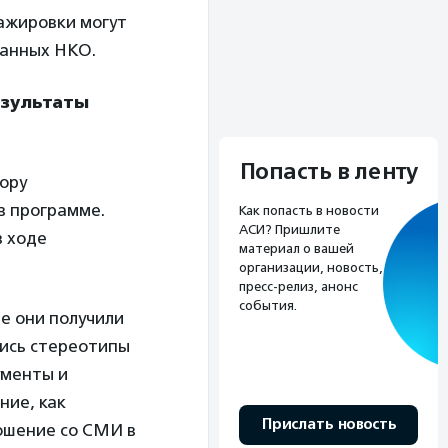
тажировки могут
ванных НКО.
результаты
Попасть в ленту
ору
в программе.
Как попасть в новости
АСИ? Пришлите
в ходе
материал о вашей
организации, новость,
пресс-релиз, анонс
события.
е они получили
лись стереотипы
ументы и
ние, как
Прислать новость
ошение со СМИ в