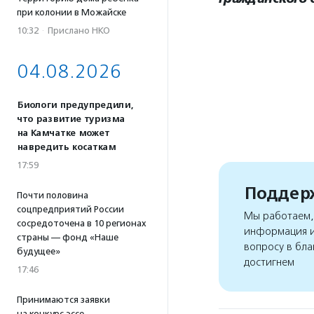
при колонии в Можайске
10:32
·
Прислано НКО
04.08.2026
Биологи предупредили,
что развитие туризма
на Камчатке может
навредить косаткам
17:59
Поддерж
Почти половина
соцпредприятий России
Мы работаем, 
сосредоточена в 10 регионах
информация и
страны — фонд «Наше
вопросу в бла
будущее»
достигнем
17:46
Принимаются заявки
на конкурс эссе