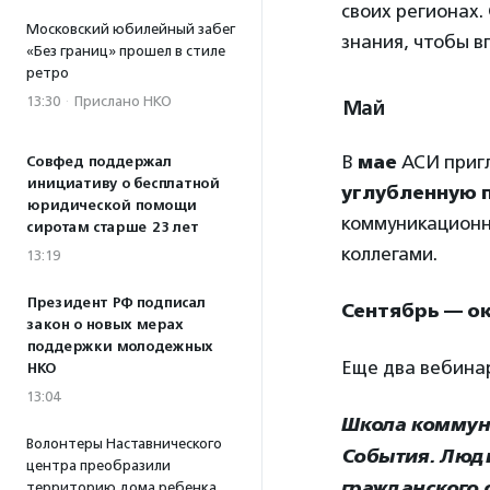
своих регионах.
Московский юбилейный забег
знания, чтобы в
«Без границ» прошел в стиле
ретро
13:30
·
Прислано НКО
Май
В
мае
АСИ пригл
Совфед поддержал
инициативу о бесплатной
углубленную 
юридической помощи
коммуникационн
сиротам старше 23 лет
коллегами.
13:19
Президент РФ подписал
Сентябрь — о
закон о новых мерах
поддержки молодежных
Еще два вебинар
НКО
13:04
Школа коммуни
Волонтеры Наставнического
События. Люди
центра преобразили
гражданского 
территорию дома ребенка