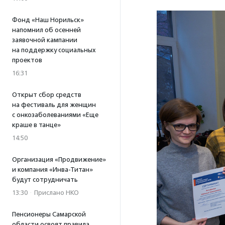
Фонд «Наш Норильск»
напомнил об осенней
заявочной кампании
на поддержку социальных
проектов
16:31
Открыт сбор средств
на фестиваль для женщин
с онкозаболеваниями «Еще
краше в танце»
14:50
Организация «Продвижение»
и компания «Инва-Титан»
будут сотрудничать
13:30
·
Прислано НКО
Пенсионеры Самарской
области освоят правила