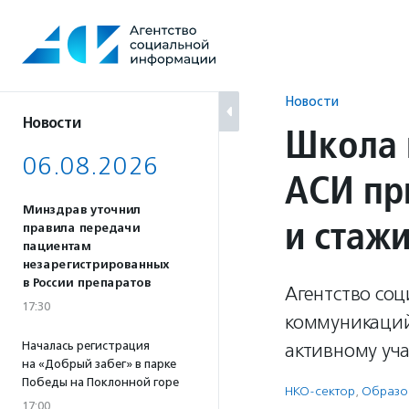
Перейти
к
содержанию
Новости
Новости
Школа 
06.08.2026
АСИ пр
Минздрав уточнил
и стаж
правила передачи
пациентам
незарегистрированных
в России препаратов
Агентство со
17:30
коммуникаций
Началась регистрация
активному уч
на «Добрый забег» в парке
Победы на Поклонной горе
НКО-сектор
,
Образо
17:00