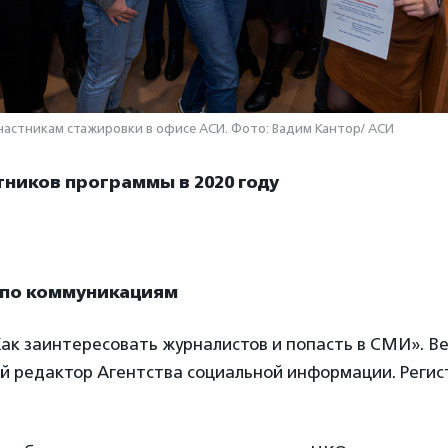
частникам стажировки в офисе АСИ. Фото: Вадим Кантор/ АСИ
тников программы в 2020 году
 по коммуникациям
Как заинтересовать журналистов и попасть в СМИ». 
ый редактор Агентства социальной информации. Регис