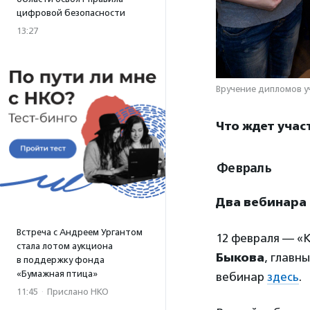
цифровой безопасности
13:27
Вручение дипломов у
Что ждет учас
Февраль
Два вебинара
Встреча с Андреем Ургантом
12 февраля — «
стала лотом аукциона
Быкова
, главн
в поддержку фонда
«Бумажная птица»
вебинар
здесь
.
11:45
·
Прислано НКО