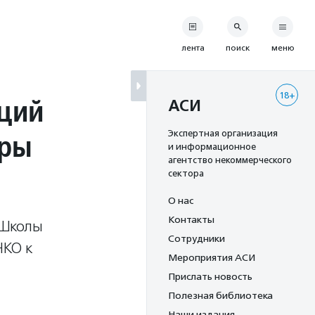
лента
поиск
меню
18+
ций
АСИ
ары
Экспертная организация
и информационное
агентство некоммерческого
сектора
О нас
Контакты
 Школы
Сотрудники
НКО к
Мероприятия АСИ
Прислать новость
Полезная библиотека
Наши издания