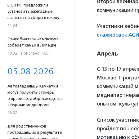
Второй вебинар 
В ОП РФ предложили
коммуникаций п
установить ежегодные
выплаты на сборы в школу
Участники вебин
11:24
стажировок АС
Стихобиатлон «Км/вслух»
соберет семьи в Липецке
Апрель
10:32
·
Прислано НКО
С 13 по 17 апре
05.08.2026
Москве. Програ
коммуникаций мо
Автовладельцы Камчатки
могут получить стикеры
медиапартнерам
о правилах добрососедства
опытом, культур
с бурыми медведями
18:02
Список участник
Для родственников
пройдет по нес
пострадавших в результате
мотивацию к об
атаки беспилотников под