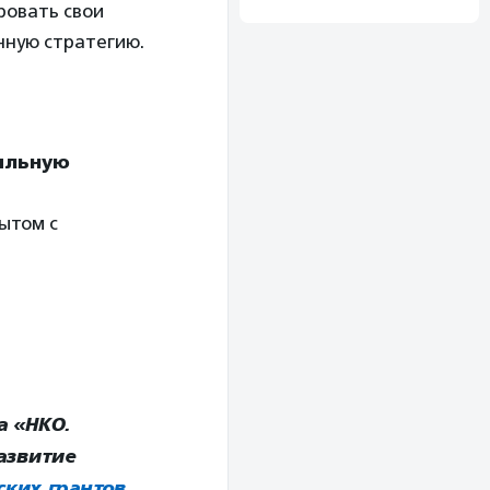
ровать свои
нную стратегию.
ильную
ытом с
а «НКО.
азвитие
ких грантов
.