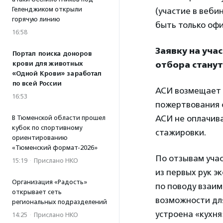
Геленджиком открыли
(участие в веби
горячую линию
быть только оф
16:58
Заявку на уча
Портал поиска доноров
крови для животных
отбора станут
«Одной Крови» заработал
по всей России
АСИ возмещает 
16:53
пожертвования с
АСИ не оплачива
В Тюменской области прошел
кубок по спортивному
стажировки.
ориентированию
«Тюменский формат-2026»
По отзывам уча
15:19
·
Прислано НКО
из первых рук э
Организация «Радость»
по поводу взаим
открывает сеть
возможности для
региональных подразделений
устроена «кухн
14:25
·
Прислано НКО