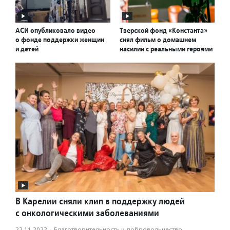
АСИ опубликовало видео
Тверской фонд «Константа»
о фонде поддержки женщин
снял фильм о домашнем
и детей
насилии с реальными героями
В Карелии сняли клип в поддержку людей
с онкологическими заболеваниями
22.11.2022
·
Благотвори­тель­ность и доброволь­чест­во