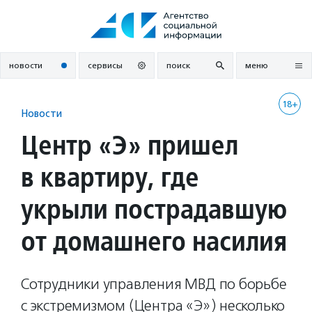
Перейти
к
содержанию
новости
сервисы
поиск
меню
18+
Новости
Центр «Э» пришел
в квартиру, где
укрыли пострадавшую
от домашнего насилия
Сотрудники управления МВД по борьбе
с экстремизмом (Центра «Э») несколько