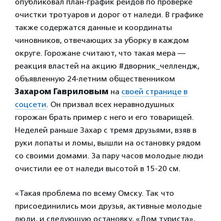
опубликовал план-график рейдов по проверке
очистки тротуаров и дорог от наледи. В графике
также содержатся данные и координаты
чиновников, отвечающих за уборку в каждом
округе. Горожане считают, что такая мера —
реакция властей на акцию #дворник_челлендж,
объявленную 24-летним общественником
Захаром Гавриловым
на
своей странице в
соцсети
. Он призвал всех неравнодушных
горожан брать пример с него и его товарищей.
Неделей раньше Захар с тремя друзьями, взяв в
руки лопаты и ломы, вышли на остановку рядом
со своими домами. За пару часов молодые люди
очистили ее от наледи высотой в 15-20 см.
«Такая проблема по всему Омску. Так что
присоединились мои друзья, активные молодые
люди, и следующую остановку, «Дом туриста»,