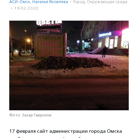
АСИ-Омск
,
Наталья Яковлева
·
Город
,
Окружающая среда
·
19.02.2020
Фото: Захар Гаврилов
17 февраля сайт администрации города Омска