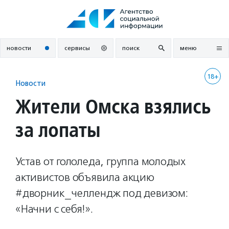
Перейти
к
содержанию
новости
сервисы
поиск
меню
18+
Новости
Жители Омска взялись
за лопаты
Устав от гололеда, группа молодых
активистов объявила акцию
#дворник_челлендж под девизом:
«Начни с себя!».