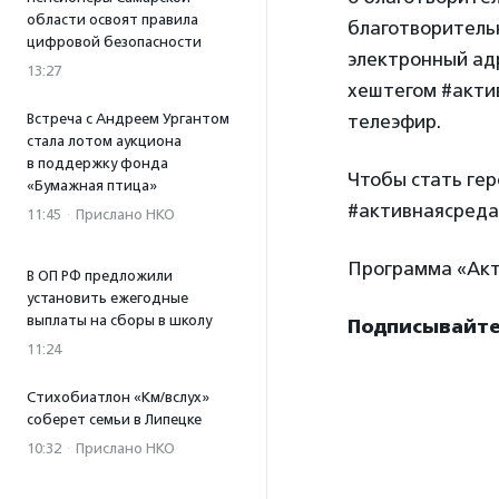
области освоят правила
благотворительн
цифровой безопасности
электронный адр
13:27
хештегом #актив
Встреча с Андреем Ургантом
телеэфир.
стала лотом аукциона
в поддержку фонда
Чтобы стать ге
«Бумажная птица»
#активнаясреда,
11:45
·
Прислано НКО
Программа «Акт
В ОП РФ предложили
установить ежегодные
выплаты на сборы в школу
Подписывайтес
11:24
Стихобиатлон «Км/вслух»
соберет семьи в Липецке
10:32
·
Прислано НКО