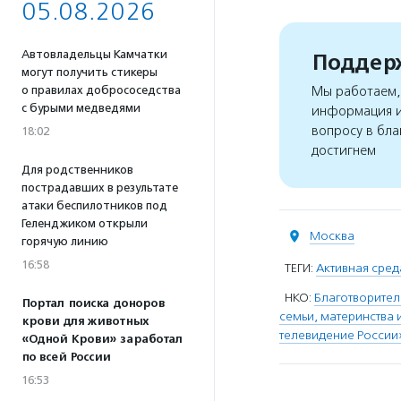
05.08.2026
Автовладельцы Камчатки
Поддерж
могут получить стикеры
о правилах добрососедства
Мы работаем, 
с бурыми медведями
информация и
вопросу в бла
18:02
достигнем
Для родственников
пострадавших в результате
атаки беспилотников под
Геленджиком открыли
Москва
горячую линию
16:58
ТЕГИ:
Активная сред
НКО:
Благотворител
Портал поиска доноров
семьи, материнства 
крови для животных
телевидение России
«Одной Крови» заработал
по всей России
16:53