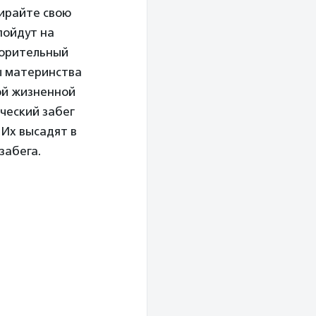
бирайте свою
пойдут на
ворительный
ы материнства
ой жизненной
ческий забег
 Их высадят в
забега.