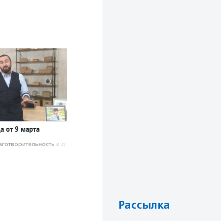
а от 9 марта
аготвори­тель­ность и доброволь­чест­во
Рассылка