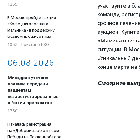
12:59
участвуйте в бл
команду, регист
В Москве пройдет акция
срочное лечени
«Кофе для хорошего
мальчика» в поддержку
аукцион. Купит
бездомных животных
«Мамина приста
10:52
·
Прислано НКО
ситуации. В Мос
«Уникальный ден
06.08.2026
конце марта на 
Минздрав уточнил
Смотрите вып
правила передачи
пациентам
незарегистрированных
в России препаратов
17:30
Началась регистрация
на «Добрый забег» в парке
Победы на Поклонной горе