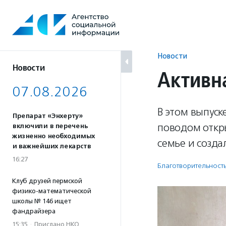
Перейти
к
содержанию
Новости
Новости
Активн
07.08.2026
В этом выпуск
Препарат «Энхерту»
поводом откр
включили в перечень
жизненно необходимых
семье и созда
и важнейших лекарств
16:27
Благотвори­тель­ност
Клуб друзей пермской
физико-математической
школы № 146 ищет
фандрайзера
15:35
·
Прислано НКО