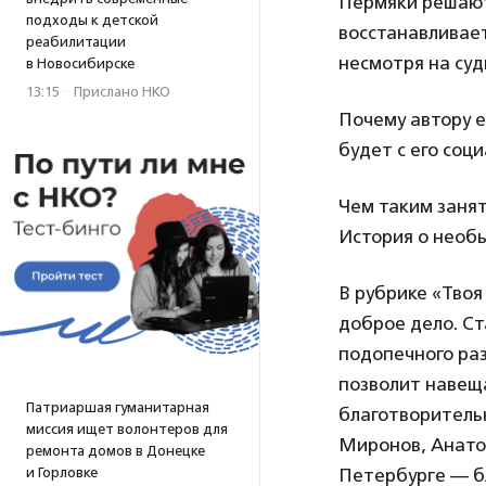
Пермяки решают
подходы к детской
восстанавливает
реабилитации
несмотря на суд
в Новосибирске
13:15
·
Прислано НКО
Почему автору е
будет с его соц
Чем таким занят
История о необ
В рубрике «Тво
доброе дело. Ст
подопечного раз
позволит навещ
Патриаршая гуманитарная
благотворитель
миссия ищет волонтеров для
Миронов, Анатол
ремонта домов в Донецке
и Горловке
Петербурге — б