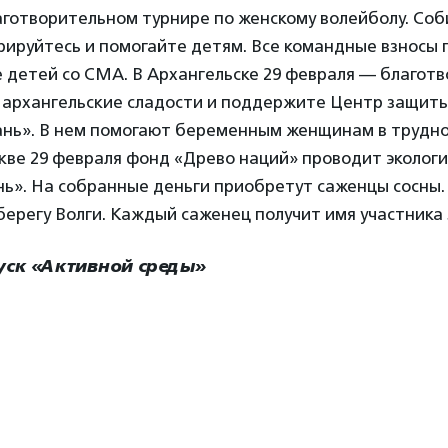
аготворительном турнире по женскому волейболу. Со
рируйтесь и помогайте детям. Все командные взносы 
е детей со СМА. В Архангельске 29 февраля — благот
е архангельские сладости и поддержите Центр защит
нь». В нем помогают беременным женщинам в трудн
кве 29 февраля фонд «Древо наций» проводит экологи
ь». На собранные деньги приобретут саженцы сосны.
берегу Волги. Каждый саженец получит имя участника 
уск «Активной среды»