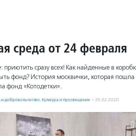
ая среда от 24 февраля
е: приютить сразу всех! Как найденные в коробк
ыть фонд? История москвички, которая пошла
ла фонд «Котодетки».
ь и доброволь­чест­во
,
Культура и просвещение
·
25.02.2020