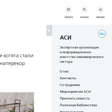
лента
поиск
меню
18+
АСИ
Экспертная организация
и информационное
е котята стали
агентство некоммерческого
сектора
 наперекор
О нас
Контакты
Сотрудники
Мероприятия АСИ
Прислать новость
Полезная библиотека
Наши издания