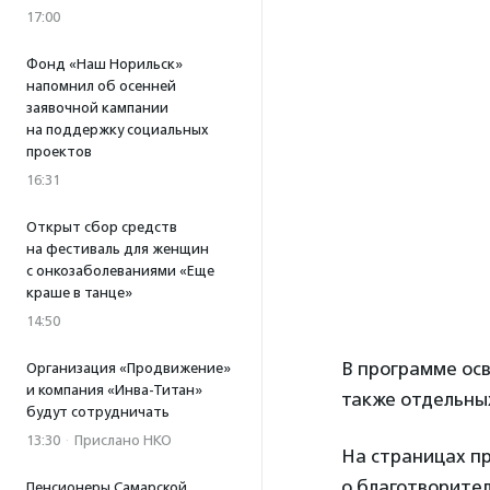
17:00
Фонд «Наш Норильск»
напомнил об осенней
заявочной кампании
на поддержку социальных
проектов
16:31
Открыт сбор средств
на фестиваль для женщин
с онкозаболеваниями «Еще
краше в танце»
14:50
В программе ос
Организация «Продвижение»
и компания «Инва-Титан»
также отдельны
будут сотрудничать
13:30
·
Прислано НКО
На страницах п
о благотворител
Пенсионеры Самарской