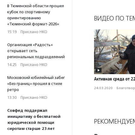
В Тюменской области прошел
кубок по спортивному
ВИДЕО ПО ТЕ
ориентированию
«Тюменский формат-2026»
15:19
·
Прислано НКО
Организация «Радость»
открывает сеть
региональных подразделений
14:25
·
Прислано НКО
Московский юбилейный забег
Активная среда от 2
«Без границ» прошел в стиле
24.03.2020
·
Благотвори
ретро
13:30
·
Прислано НКО
Совфед поддержал
инициативу о бесплатной
РЕКОМЕНДУЕ
юридической помощи
сиротам старше 23 лет