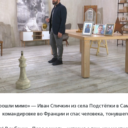
прошли мимо» — Иван Спичкин из села Подстёпки в Са
 командировке во Франции и спас человека, тонувшего