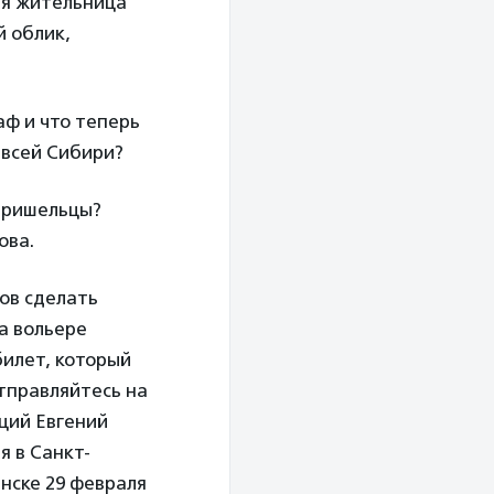
ая жительница
й облик,
аф и что теперь
 всей Сибири?
 пришельцы?
ова.
ов сделать
а вольере
билет, который
тправляйтесь на
ций Евгений
я в Санкт-
нске 29 февраля