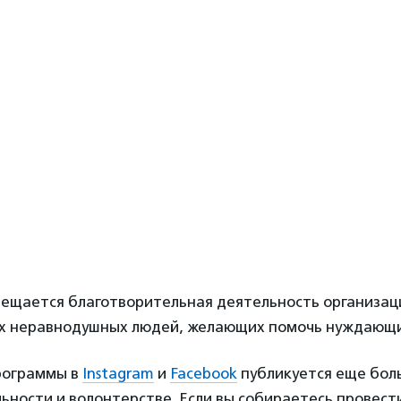
вещается благотворительная деятельность организаци
х неравнодушных людей, желающих помочь нуждающи
рограммы в
Instagram
и
Facebook
публикуется еще бол
ьности и волонтерстве. Если вы собираетесь провест