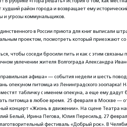
! В рубрике «Пора решать» история о том, как местн
 худший район города и возвращает ему исторически
ы и угрозы коммунальщиков.
динственного в России приюта для книг выписали штр
иальным проектом, посмотреть который приезжают со
ься, чтобы соседи бросили пить и как с этим связаны
ычном увлечении жителя Волгограда Александра Иван
я правильная афиша» — события недели и шесть повод
ань опекуном питомца из Ленинградского зоопарка! Н
местят табличку с именем опекуна, а еще ему дадут 
ать питомца в любое время. 25 февраля в Москве — о
ный концерт «Жизнь в движении». На сцене Театра на
ий Белый, Ирина Пегова, Юлия Пересильд. 27 феврал
лаготворительный фестиваль «Добрый рок». В Челяби