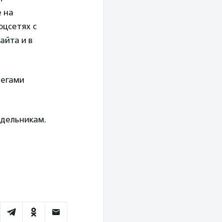
е на
оцсетях с
айта и в
тегами
едельникам.