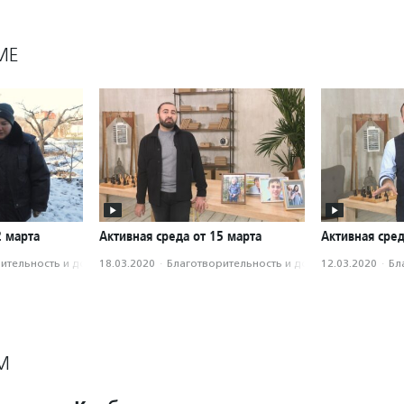
МЕ
2 марта
Активная среда от 15 марта
Активная сред
­тель­ность и доброволь­чест­во
18.03.2020
·
Благотвори­тель­ность и доброволь­чест­во
12.03.2020
·
Бл
М