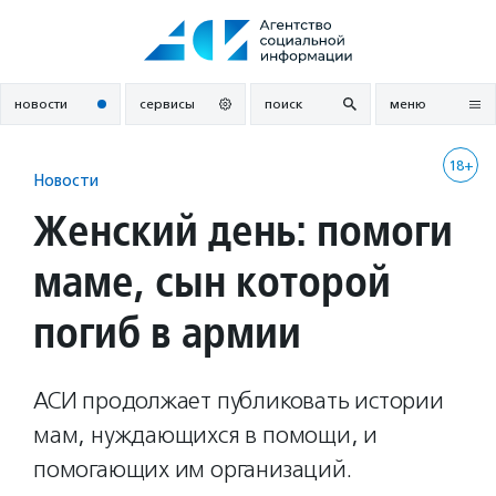
Перейти
к
содержанию
новости
сервисы
поиск
меню
18+
Новости
Женский день: помоги
маме, сын которой
погиб в армии
АСИ продолжает публиковать истории
мам, нуждающихся в помощи, и
помогающих им организаций.