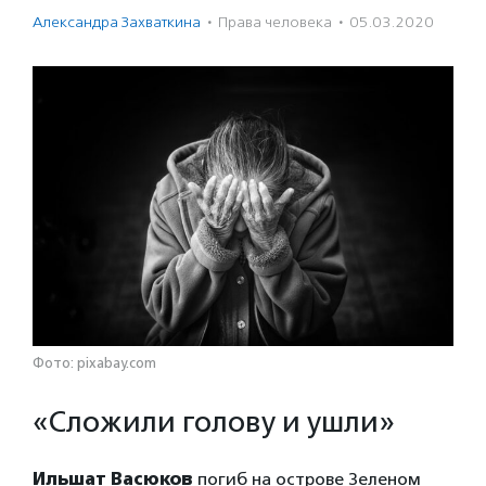
Александра Захваткина
·
Права человека
·
05.03.2020
Фото: pixabay.com
«Сложили голову и ушли»
Ильшат Васюков
погиб на острове Зеленом