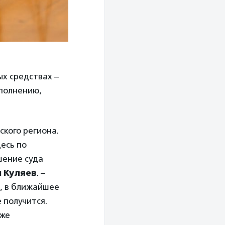
ых средствах –
полнению,
ского региона.
есь по
шение суда
 Куляев
. –
й, в ближайшее
 получится.
аже