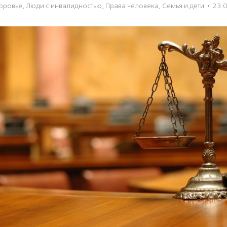
оровье
,
Люди с инвалидностью
,
Права человека
,
Семья и дети
·
23.