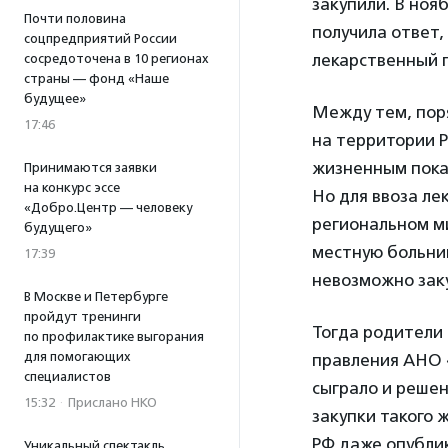
закупили. В ноя
Почти половина
получила ответ,
соцпредприятий России
лекарственный п
сосредоточена в 10 регионах
страны — фонд «Наше
будущее»
Между тем, пор
17:46
на территории Р
жизненным пока
Принимаются заявки
на конкурс эссе
Но для ввоза ле
«Добро.Центр — человеку
региональном м
будущего»
местную больниц
17:39
невозможно заку
В Москве и Петербурге
пройдут тренинги
Тогда родители 
по профилактике выгорания
для помогающих
правления АНО
специалистов
сыграло и решен
15:32
·
Прислано НКО
закупки такого 
РФ даже опублик
Уникальный спектакль