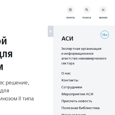
лента
поиск
меню
18+
ой
АСИ
для
Экспертная организация
и информационное
агентство некоммерческого
м
сектора
О нас
Контакты
ес решение,
Сотрудники
 для
Мероприятия АСИ
нозом II типа
Прислать новость
Полезная библиотека
Наши издания