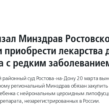
язал Минздрав Ростовск
и приобрести лекарства 
а с редким заболевание
 районный суд Ростова-на-Дону 20 марта вын
орому региональный Минздрав обязан закупить
ребенка с нейрональным цероидным липофусци
репарата, незарегистрированных в России.