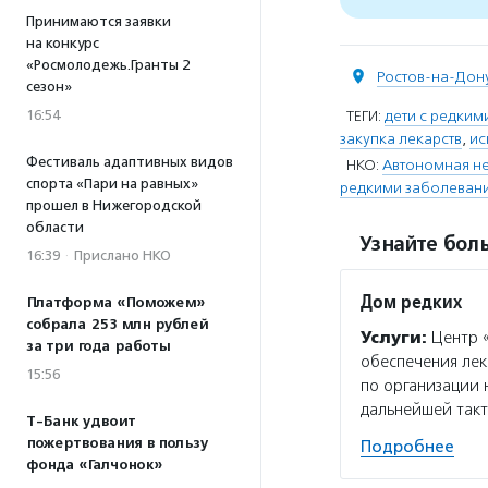
Принимаются заявки
на конкурс
«Росмолодежь.Гранты 2
Ростов-на-Дон
сезон»
ТЕГИ:
дети с редки
16:54
закупка лекарств
,
ис
Фестиваль адаптивных видов
НКО:
Автономная не
спорта «Пари на равных»
редкими заболевани
прошел в Нижегородской
области
Узнайте боль
16:39
·
Прислано НКО
Дом редких
Платформа «Поможем»
собрала 253 млн рублей
Услуги:
Центр «
за три года работы
обеспечения ле
15:56
по организации 
дальнейшей такт
Т-Банк удвоит
пожертвования в пользу
Подробнее
фонда «Галчонок»