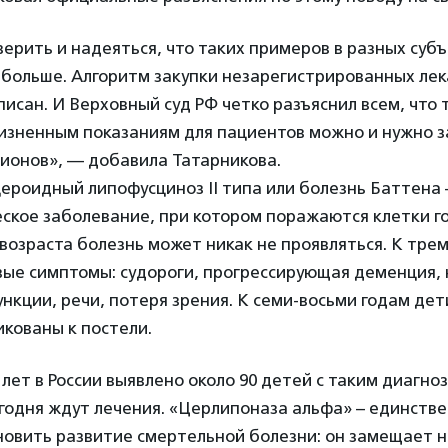
ерить и надеяться, что таких примеров в разных суб
 больше. Алгоритм закупки незарегистрированных ле
исан. И Верховный суд РФ четко разъяснил всем, что 
изненным показаниям для пациентов можно и нужно з
ионов», — добавила Татарникова.
ероидный липофусциноз II типа или болезнь Баттена 
ское заболевание, при котором поражаются клетки го
возраста болезнь может никак не проявляться. К тре
вые симптомы: судороги, прогрессирующая деменция,
нкции, речи, потеря зрения. К семи-восьми годам дети
икованы к постели.
 лет в России выявлено около 90 детей с таким диагно
годня ждут лечения. «Церлипоназа альфа» – единств
новить развитие смертельной болезни: он замещает 