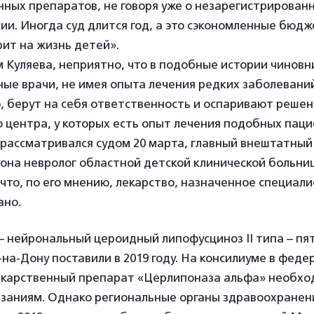
ных препаратов, не говоря уже о незарегистрирован
ии. Иногда суд длится год, а это сэкономленные бюд
рит на жизнь детей».
м Куляева, неприятно, что в подобные истории чинов
ые врачи, не имея опыта лечения редких заболеваний,
о, берут на себя ответственность и оспаривают реше
 центра, у которых есть опыт лечения подобных пацие
 рассматривался судом 20 марта, главный внештатный
она невролог областной детской клинической больни
 что, по его мнению, лекарство, назначенное специали
ано.
– нейрональный цероидный липофусциноз II типа – п
на-Дону поставили в 2019 году. На консилиуме в фед
екарственный препарат «Церлипоназа альфа» необхо
заниям. Однако региональные органы здравоохранен