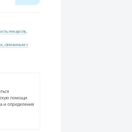
ость лекарств
,
м, связанным с
ться
ескую помощи
а и определения