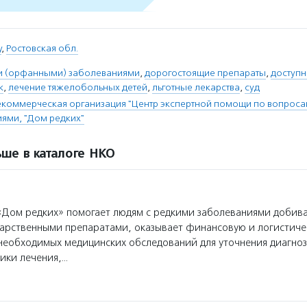
у
,
Ростовская обл.
ми (орфанными) заболеваниями
,
дорогостоящие препараты
,
доступн
к
,
лечение тяжелобольных детей
,
льготные лекарства
,
суд
коммерческая организация "Центр экспертной помощи по вопроса
ями, "Дом редких"
ше в каталоге НКО
Дом редких» помогает людям с редкими заболеваниями добива
карственными препаратами, оказывает финансовую и логистич
необходимых медицинских обследований для уточнения диагноз
ики лечения,…