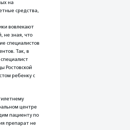
ных на
жетные средства,
ники вовлекают
 не зная, что
ние специалистов
нтов. Так, в
 специалист
цы Ростовской
стом ребенку с
ятилетнему
еральном центре
дим пациенту по
ия препарат не