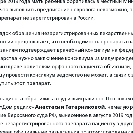
бре 2019 года мать ребенка обратилась в местный Ми
 что выполнить предписание невролога невозможно, т
репарат не зарегистрирован в России.
ядок обращения незарегистрированных лекарственн
оссии предполагает, что необходимость препарата п
заниям подтверждает врачебный консилиум на федер
карства нужно заключение консилиума из медучрежден
инздраве родителям орфанного пациента объяснили, 
у провести консилиум ведомство не может, в связи с 
пить этот препарат.
пациента обратились в суд и выиграли его. По словам
 «Дом редких»
Анастасии Татарниковой
, немалую р
ие Верховного суда РФ, вынесенное в августе 2019 го
же незарегистрированного препарата пациенту в друго
овал официальные разъяснения по этому поводу на св