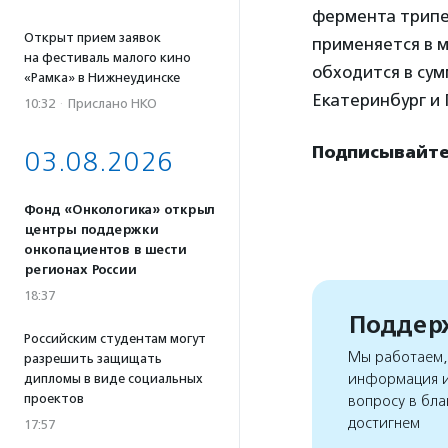
фермента трипеп
Открыт прием заявок
применяется в м
на фестиваль малого кино
обходится в сум
«Рамка» в Нижнеудинске
Екатеринбург и
10:32
·
Прислано НКО
Подписывайте
03.08.2026
Фонд «Онкологика» открыл
центры поддержки
онкопациентов в шести
регионах России
18:37
Поддерж
Российским студентам могут
Мы работаем, 
разрешить защищать
информация и
дипломы в виде социальных
проектов
вопросу в бла
достигнем
17:57