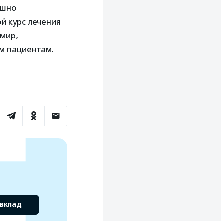
ешно
ой курс лечения
имир,
м пациентам.
 вклад