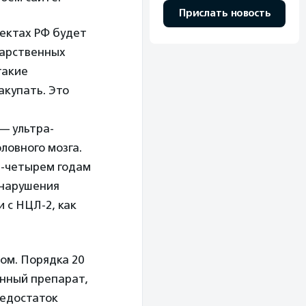
Прислать новость
ъектах РФ будет
карственных
такие
акупать. Это
— ультра-
ловного мозга.
м-четырем годам
 нарушения
 с НЦЛ-2, как
зом. Порядка 20
енный препарат,
недостаток