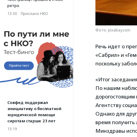
ретро
13:30
·
Прислано НКО
Фото: pixabay.com
Речь идет о пре
«Сабрил» и «Ге
поскольку забол
«Итог заседания
По нашим наблю
дорогостоящим 
Совфед поддержал
Агентству соци
инициативу о бесплатной
Однако для друг
юридической помощи
сиротам старше 23 лет
время получить 
13:19
Минздравы испо