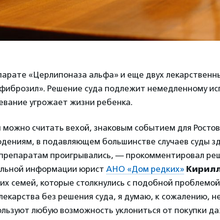
парате «Церлипоназа альфа» и еще двух лекарственн
мфиброзил». Решение суда подлежит немедленному ис
евание угрожает жизни ребенка.
 можно считать вехой, знаковым событием для Ростов
дениям, в подавляющем большинстве случаев суды зд
препаратам проигрывались, — прокомментировал ре
альной информации юрист
АНО «Дом редких»
Кирилл
их семей, которые столкнулись с подобной проблемо
лекарства без решения суда, я думаю, к сожалению, не
льзуют любую возможность уклониться от покупки д