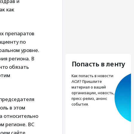
нздрав и
ак как
ых препаратов
ациенту по
альном уровне.
ия региона. В
Попасть в ленту
что обязать
этим
Как попасть в новости
АСИ? Пришлите
материал о вашей
организации, новость,
 председателя
пресс-релиз, анонс
события.
оль в этом
да относительно
м регионе. ВС
оем сайте.