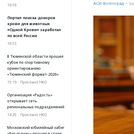
АСИ-Волгоград
·
Зд
16:58
Портал поиска доноров
крови для животных
«Одной Крови» заработал
по всей России
16:53
В Тюменской области прошел
кубок по спортивному
ориентированию
«Тюменский формат-2026»
15:19
·
Прислано НКО
Организация «Радость»
открывает сеть
региональных подразделений
14:25
·
Прислано НКО
Московский юбилейный забег
«Без границ» прошел в стиле