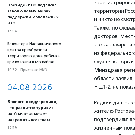
зарегистрирован
Президент РФ подписал
территории Росс
закон о новых мерах
поддержки молодежных
и никто не смот
НКО
Также, по слова
13:04
докторов. Местн
это за лекарств
Волонтеры Наставнического
центра преобразили
из федерального
территорию дома ребенка
случае, который
при колонии в Можайске
Минздрава реги
10:32
·
Прислано НКО
области заявил,
04.08.2026
НЦЛ-2, не показ
Редкий диагноз 
Биологи предупредили,
что развитие туризма
жителю Ростова-
на Камчатке может
подтвердили: л
навредить косаткам
жизненным пока
17:59