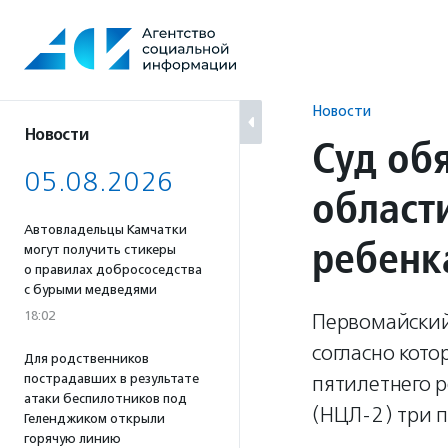
Перейти
к
содержанию
Новости
Новости
Суд об
05.08.2026
област
Автовладельцы Камчатки
ребенк
могут получить стикеры
о правилах добрососедства
с бурыми медведями
18:02
Первомайский
согласно кот
Для родственников
пострадавших в результате
пятилетнего 
атаки беспилотников под
(НЦЛ-2) три п
Геленджиком открыли
горячую линию