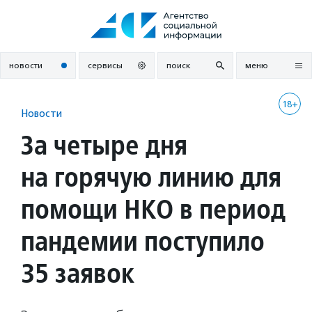
Перейти
к
содержанию
новости
сервисы
поиск
меню
18+
Новости
За четыре дня
на горячую линию для
помощи НКО в период
пандемии поступило
35 заявок