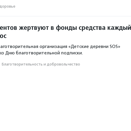
доровье
ентов жертвуют в фонды средства кажды
ос
аготворительная организация «Детские деревни SOS»
 ко Дню благотворительной подписки.
·
Благотвори­тель­ность и доброволь­чест­во