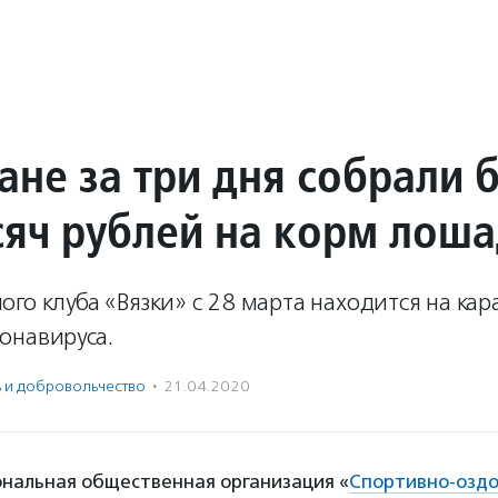
ане за три дня собрали 
сяч рублей на корм лош
го клуба «Вязки» с 28 марта находится на кар
онавируса.
ь и доброволь­чест­во
·
21.04.2020
ональная общественная организация «
Спортивно-озд