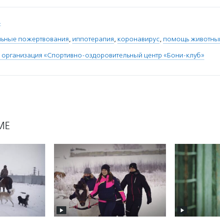
.
льные пожертвования
,
иппотерапия
,
коронавирус
,
помощь животны
организация «Спортивно-оздоровительный центр «Бони-клуб»
МЕ