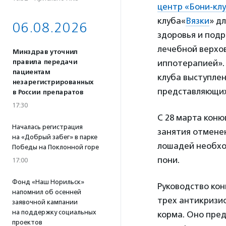
центр «Бони-кл
клуба«
Вязки
» д
06.08.2026
здоровья и подр
лечебной верхов
Минздрав уточнил
правила передачи
иппотерапией». 
пациентам
клуба выступлен
незарегистрированных
представляющих
в России препаратов
17:30
С 28 марта коню
Началась регистрация
занятия отменен
на «Добрый забег» в парке
лошадей необхо
Победы на Поклонной горе
пони.
17:00
Фонд «Наш Норильск»
Руководство кон
напомнил об осенней
трех антикризи
заявочной кампании
на поддержку социальных
корма. Оно пред
проектов