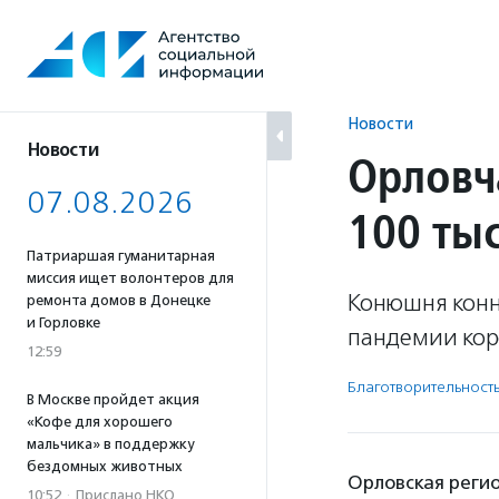
Перейти
к
содержанию
Новости
Новости
Орловч
07.08.2026
100 ты
Патриаршая гуманитарная
миссия ищет волонтеров для
Конюшня конно
ремонта домов в Донецке
и Горловке
пандемии кор
12:59
Благотвори­тель­ност
В Москве пройдет акция
«Кофе для хорошего
мальчика» в поддержку
бездомных животных
Орловская реги
10:52
·
Прислано НКО