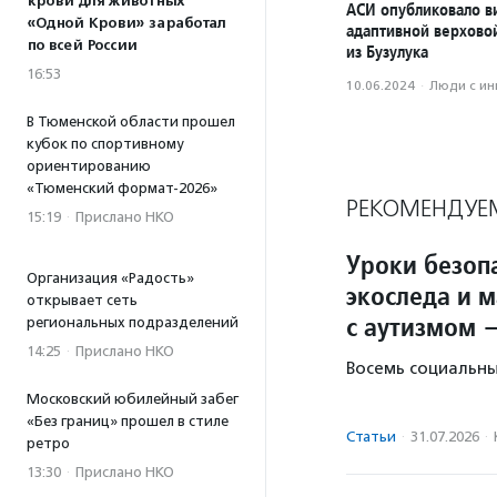
крови для животных
АСИ опубликовало в
«Одной Крови» заработал
адаптивной верхово
по всей России
из Бузулука
16:53
10.06.2024
·
Люди с и
В Тюменской области прошел
кубок по спортивному
ориентированию
«Тюменский формат-2026»
РЕКОМЕНДУЕ
15:19
·
Прислано НКО
Уроки безопа
Организация «Радость»
экоследа и 
открывает сеть
с аутизмом 
региональных подразделений
14:25
·
Прислано НКО
Восемь социальны
Московский юбилейный забег
«Без границ» прошел в стиле
Статьи
·
31.07.2026
·
ретро
13:30
·
Прислано НКО