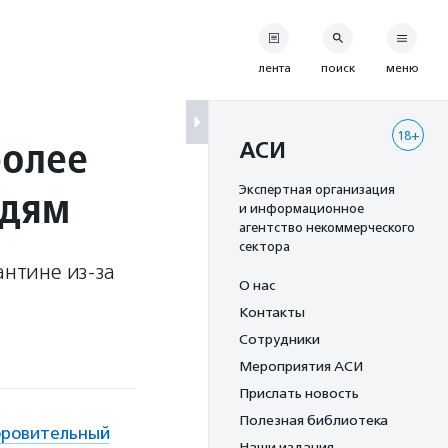
лента
поиск
меню
18+
более
АСИ
адям
Экспертная организация
и информационное
агентство некоммерческого
сектора
антине из-за
О нас
Контакты
Сотрудники
Мероприятия АСИ
Прислать новость
Полезная библиотека
оровительный
Наши издания