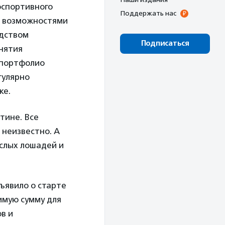
носпортивного
Поддержать нас
и возможностями
едством
Подписаться
анятия
в портфолио
гулярно
ке.
тине. Все
 неизвестно. А
слых лошадей и
ъявило о старте
имую сумму для
в и