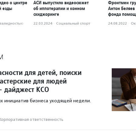
идео о центре
АСИ выпустило видеосюжет
Фронтмен гру
й езды
об иппотерапии и конном
Антон Беляев 
скиджоринге
фонда помощ
нвалидностью
22.03.2024
·
Социальный спорт
24.08.2022
·
Ок
М
сности для детей, поиски
мастерские для людей
— дайджест КСО
х инициатив бизнеса уходящей недели.
Корпоративная ответственность