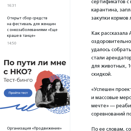
сертификатов с
16:31
карантина, запл
закупки кормов
Открыт сбор средств
на фестиваль для женщин
с онкозаболеваниями «Еще
Как рассказала
краше в танце»
оздоровительно
14:50
удалось собрать
стали арендатор
для животных, 1
скидкой.
«Успешен проект
и массовые меро
мечте» — реаби
соревнований п
Организация «Продвижение»
По ее словам, с