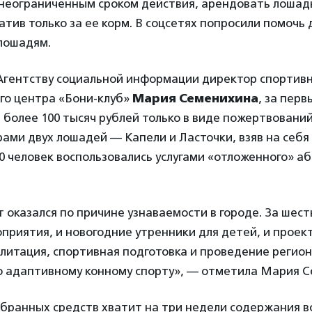
 неограниченным сроком действия, арендовать лошад
атив только за ее корм. В соцсетях попросили помочь
 лошадям.
 Агентству социальной информации директор спортивн
го центра «Бони-клуб»
Мария Семенихина
, за перв
 более 100 тысяч рублей только в виде пожертвований
ами двух лошадей — Капели и Ласточки, взяв на себя
0 человек воспользовались услугами «отложенного» а
 оказался по причине узнаваемости в городе. За шесть
приятия, и новогодние утренники для детей, и проек
литация, спортивная подготовка и проведение регио
о адаптивному конному спорту», — отметила Мария С
обранных средств хватит на три недели содержания в