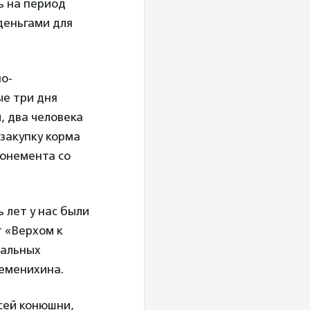
ь на период
 деньгами для
о-
ые три дня
, два человека
 закупку корма
бонемента со
 лет у нас были
т «Верхом к
нальных
еменихина.
сей конюшни,