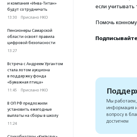
и компания «Инва-Титан»
если учитывать 
будут сотрудничать
13:30
·
Прислано НКО
Помочь конному
Пенсионеры Самарской
области освоят правила
Подписывайте
цифровой безопасности
13:27
Встреча с Андреем Ургантом
стала лотом аукциона
в поддержку фонда
«Бумажная птица»
Поддерж
11:45
·
Прислано НКО
Мы работаем, 
В ОП РФ предложили
информация и
установить ежегодные
вопросу в бла
выплаты на сборы в школу
достигнем
11:24
Стихобиатлон «Км/вслух»