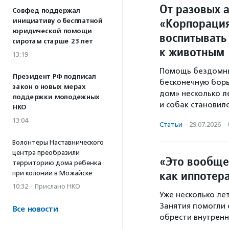
От разовых а
Совфед поддержал
«Корпорация
инициативу о бесплатной
юридической помощи
воспитывать
сиротам старше 23 лет
к животным
13:19
Помощь бездомны
Президент РФ подписал
бесконечную бор
закон о новых мерах
дом» несколько л
поддержки молодежных
и собак становил
НКО
13:04
Статьи
·
29.07.2026
·
Волонтеры Наставнического
центра преобразили
«Это вообще
территорию дома ребенка
как иппотер
при колонии в Можайске
10:32
·
Прислано НКО
Уже несколько ле
Занятия помогли е
Все новости
обрести внутренн