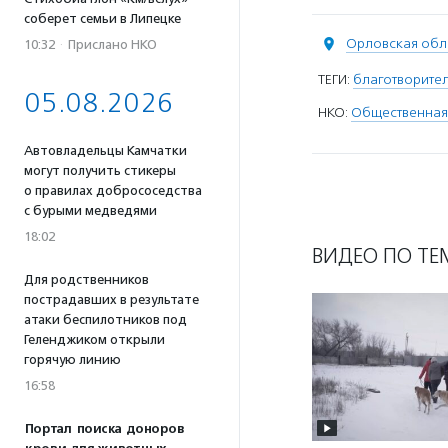
соберет семьи в Липецке
Орловская обл
10:32
·
Прислано НКО
ТЕГИ:
благотворите
05.08.2026
НКО:
Общественная 
Автовладельцы Камчатки
могут получить стикеры
о правилах добрососедства
с бурыми медведями
18:02
ВИДЕО ПО ТЕ
Для родственников
пострадавших в результате
атаки беспилотников под
Геленджиком открыли
горячую линию
16:58
Портал поиска доноров