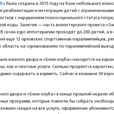
уб
» была создана в 2015 году на базе небольшого кон
ля реабилитации и интеграции детей с ограниченным
остков с нарушением психосоциального статуса поср
ой езды. Занятия — часть волонтерского проекта «З
В сезон курс иппотерапии проходят до 200 детей, а 
ия еще 12 орловских спортсменов-паралимпийцев, ре
 область на соревнованиях по паралимпийской выезд
шня конного двора и «Бони-клуба» находится на каран
ы, как и платные услуги. Сколько продлится карантин,
димо содержать и кормить. Сейчас в конюшне 30 взро
ного двора и «Бони-клуба» в конце прошлой недели об
сных программ, которые помогли бы собрать необход
ложило скидки на все услуги, оформление абонементо