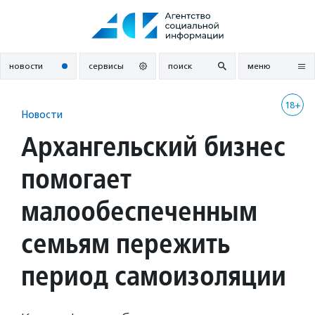
Перейти
к
содержанию
новости
сервисы
поиск
меню
18+
Новости
Архангельский бизнес
помогает
малообеспеченным
семьям пережить
период самоизоляции