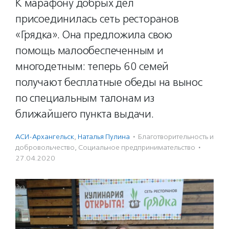
К марафону добрых дел
присоединилась сеть ресторанов
«Грядка». Она предложила свою
помощь малообеспеченным и
многодетным: теперь 60 семей
получают бесплатные обеды на вынос
по специальным талонам из
ближайшего пункта выдачи.
АСИ-Архангельск
,
Наталья Пулина
·
Благотвори­тель­ность и
доброволь­чест­во
,
Социальное предпри­нима­тель­ство
·
27.04.2020