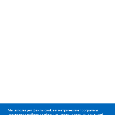
Мы используем файлы cookie и метрические программы.
Продолжая работу с сайтом, вы соглашаетесь с
Политикой