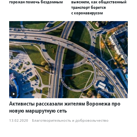
горожан помочь бездомным
выяснили, как общественный
транспорт борется
с коронавирусом
Активисты рассказали жителям Воронежа про
новую маршрутную сеть
13.02.2020
·
Благотвори­тель­ность и доброволь­чест­во