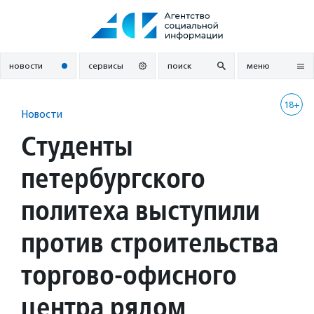
Перейти
к
содержанию
новости
сервисы
поиск
меню
18+
Новости
Студенты
петербургского
политеха выступили
против строительства
торгово-офисного
центра рядом