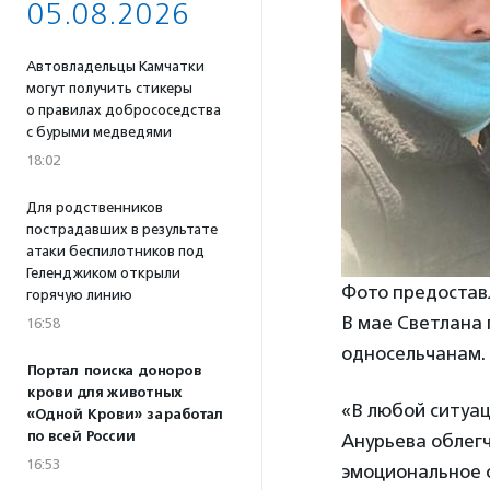
05.08.2026
Автовладельцы Камчатки
могут получить стикеры
о правилах добрососедства
с бурыми медведями
18:02
Для родственников
пострадавших в результате
атаки беспилотников под
Геленджиком открыли
Фото предостав
горячую линию
В мае Светлана 
16:58
односельчанам. 
Портал поиска доноров
крови для животных
«В любой ситуац
«Одной Крови» заработал
по всей России
Анурьева облег
16:53
эмоциональное с