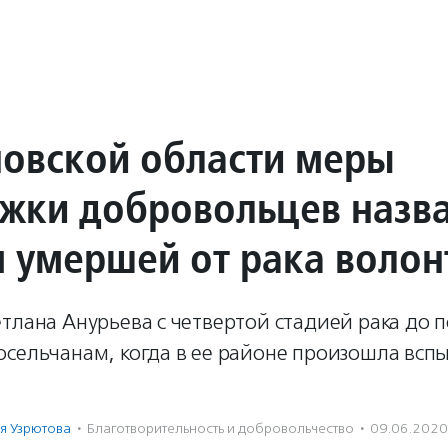
новской области меры
жки добровольцев назв
 умершей от рака волон
тлана Анурьева с четвертой стадией рака до 
осельчанам, когда в ее районе произошла всп
я Узрютова
·
Благотвори­тель­ность и доброволь­чест­во
·
09.06.2020