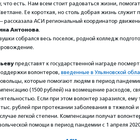
, что есть. Нам всем стоит радоваться жизни, помога
ветлане. Ее короткая, но столь добрая жизнь служит
 — рассказала АСИ региональный координатор движен
ина Антонова
.
ушки собрался весь поселок, родной колледж подгот
провождение.
рьеву
представят к государственной награде посмерт
поддержки волонтеров,
введенные в Ульяновской обла
ровольцы, которые помогают людям в период пандемии
пенсацию (1500 рублей) на возмещение расходов, св
ятельностью. Если при этом волонтер заразился, ему
 тыс. рублей при протекании заболевания в тяжелой 
в случае легкой степени. Компенсации получат волонт
ольческой помощи в период пандемии с 1 апреля 2020