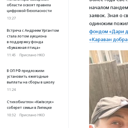
области освоят правила
началом пандем
цифровой безопасности
заявок. Зная о 
13:27
одиноким пожилы
Встреча с Андреем Ургантом
фондом «Дари 
стала лотом аукциона
«Караван добра
в поддержку фонда
«Бумажная птица»
11:45
·
Прислано НКО
В ОП РФ предложили
установить ежегодные
выплаты на сборы в школу
11:24
Стихобиатлон «Км/вслух»
соберет семьи в Липецке
10:32
·
Прислано НКО