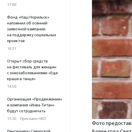
17:00
Фонд «Наш Норильск»
напомнил об осенней
заявочной кампании
на поддержку социальных
проектов
16:31
Открыт сбор средств
на фестиваль для женщин
с онкозаболеваниями «Еще
краше в танце»
14:50
Организация «Продвижение»
и компания «Инва-Титан»
будут сотрудничать
13:30
·
Прислано НКО
Фото предостав
Более года Све
Пенсионеры Самарской