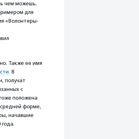
ть чем можешь.
 примером для
ия «Волонтеры-
овил
но. Также ее имя
сти.
В
, получат
язанных с
 тоже положена
и средней форме,
еры, начавшие
 года.