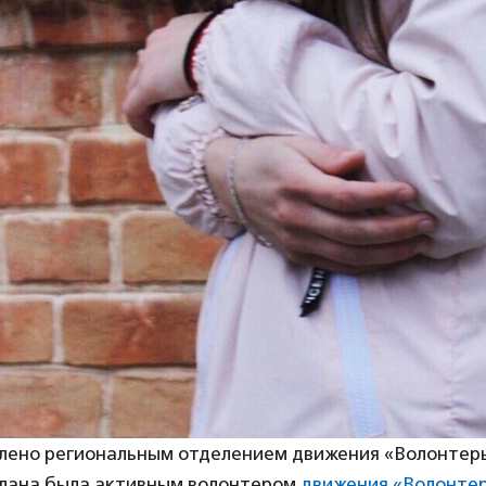
лено региональным отделением движения «Волонтер
тлана была активным волонтером
движения «Волонте