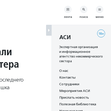
лента
поиск
меню
18+
АСИ
али
Экспертная организация
и информационное
агентство некоммерческого
тера
сектора
О нас
Контакты
последнего
Сотрудники
ышка
Мероприятия АСИ
Прислать новость
Полезная библиотека
Наши издания