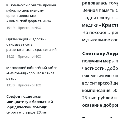
радовалась тому
В Тюменской области прошел
Вечная память С
кубок по спортивному
ориентированию
людей вокруг»,
«Тюменский формат-2026»
медики»
Крист
15:19
·
Прислано НКО
На похороны дев
Организация «Радость»
музыкальное со
открывает сеть
региональных подразделений
Светлану Ану
14:25
·
Прислано НКО
получили меры 
частности, доб
Московский юбилейный забег
«Без границ» прошел в стиле
ежемесячную ком
ретро
волонтерской де
13:30
·
Прислано НКО
компенсация: 50
Совфед поддержал
25 тыс. рублей 
инициативу о бесплатной
оказание добров
юридической помощи
сиротам старше 23 лет