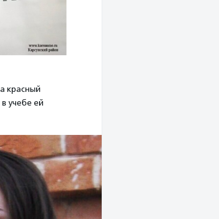
на красный
в учебе ей