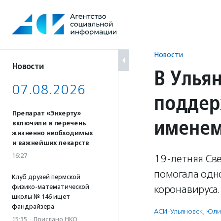
Перейти
к
содержанию
Новости
Новости
В Улья
07.08.2026
поддер
Препарат «Энхерту»
именем
включили в перечень
жизненно необходимых
и важнейших лекарств
16:27
19-летняя Све
помогала одн
Клуб друзей пермской
физико-математической
коронавируса.
школы № 146 ищет
фандрайзера
АСИ-Ульяновск
,
Юли
15:35
·
Прислано НКО