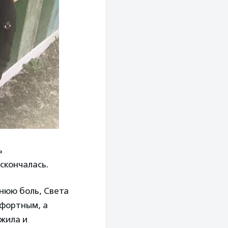
ь
 скончалась.
ннюю боль, Света
мфортным, а
 жила и