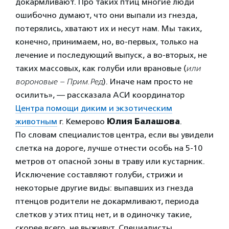
докармливают. Про таких птиц многие люди
ошибочно думают, что они выпали из гнезда,
потерялись, хватают их и несут нам. Мы таких,
конечно, принимаем, но, во-первых, только на
лечение и последующий выпуск, а во-вторых, не
таких массовых, как голуби или врановые (
или
вороновые – Прим.Ред
). Иначе нам просто не
осилить», — рассказала АСИ координатор
Центра помощи диким и экзотическим
животным
г. Кемерово
Юлия Балашова
.
По словам специалистов центра, если вы увидели
слетка на дороге, лучше отнести особь на 5-10
метров от опасной зоны в траву или кустарник.
Исключение составляют голуби, стрижи и
некоторые другие виды: выпавших из гнезда
птенцов родители не докармливают, периода
слетков у этих птиц нет, и в одиночку такие,
скорее всего, не выживут. Специалисты