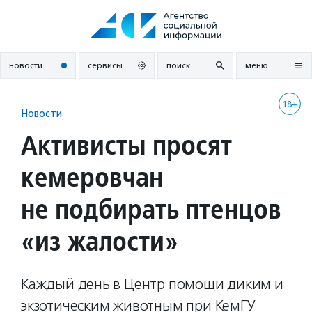
Перейти
к
содержанию
новости
сервисы
поиск
меню
18+
Новости
Активисты просят
кемеровчан
не подбирать птенцов
«из жалости»
Каждый день в Центр помощи диким и
экзотическим животным при КемГУ