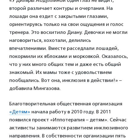
«У Диляры Абдуллиной один глаз не видит,
второй различает контуры и очертания. На
лошади она ездит с закрытыми глазами,
ориентируясь только на свои ощущения и голос
тренера. Это восхитило Диану. Девочки не могли
наговориться, хохотали, делились
впечатлениями. Вместе расседлали лошадей,
покормили их яблоками и морковкой. Оказалось,
что у них много общих тем и даже есть общий
знакомый. Их мамы тоже с удовольствием
пообщались. Вот она, инклюзия в действии!» –
добавила Мингазова.
Благотворительная общественная организация
«Детям»
начала работу в 2010 году. В 2011
появился проект «Иппотерапия – детям». Сейчас
активисты занимаются развитием инклюзивного
направления. В собственности организации пять