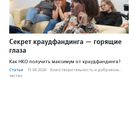
Секрет краудфандинга — горящие
глаза
Как НКО получить максимум от краудфандинга?
Статьи
·
15.06.2026
·
Благотвори­тель­ность и доброволь­
чест­во