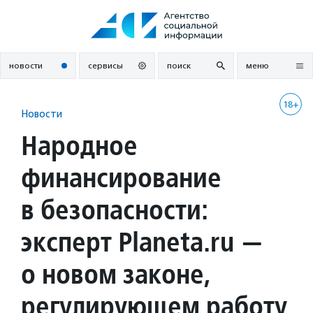
Перейти
к
содержанию
новости
сервисы
поиск
меню
18+
Новости
Народное
финансирование
в безопасности:
эксперт Planeta.ru —
о новом законе,
регулирующем работу