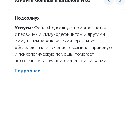
Узнайте больше в каталоге НКО
Подсолнух
Благо
Хабен
Услуги:
Фонд «Подсолнух» помогает детям
Услуг
с первичным иммунодефицитом и другими
оплачи
иммунными заболеваниями: организует
с онко
обследование и лечение, оказывает правовую
заболе
и психологическую помощь, помогает
отделе
подопечным в трудной жизненной ситуации.
органи
Подробнее
детей,
Волон
Благот
Хабенс
в возр
именно
задачи
Подро