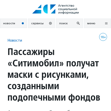
Перейти
к
содержанию
новости
сервисы
поиск
меню
18+
Новости
Пассажиры
«Ситимобил» получат
маски с рисунками,
созданными
подопечными фондов