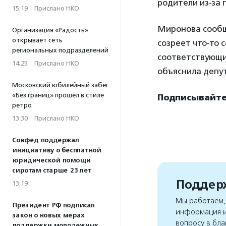
родители из-за 
15:19
·
Прислано НКО
Миронова сообщи
Организация «Радость»
открывает сеть
созреет что-то 
региональных подразделений
соответствующи
14:25
·
Прислано НКО
объяснила депут
Московский юбилейный забег
«Без границ» прошел в стиле
Подписывайте
ретро
13:30
·
Прислано НКО
Совфед поддержал
инициативу о бесплатной
юридической помощи
сиротам старше 23 лет
Поддерж
13:19
Мы работаем, 
Президент РФ подписал
информация и
закон о новых мерах
вопросу в бла
поддержки молодежных