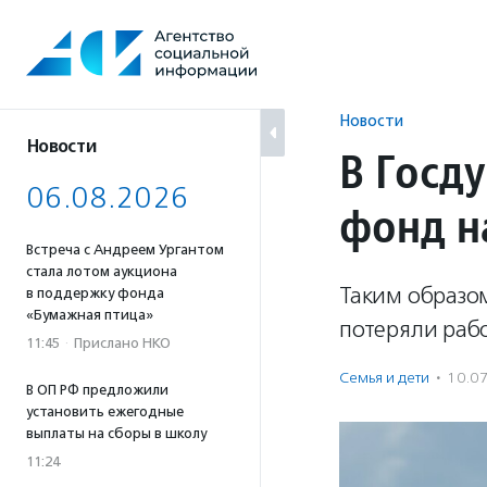
Перейти
к
содержанию
Новости
Новости
В Госд
06.08.2026
фонд н
Встреча с Андреем Ургантом
стала лотом аукциона
Таким образо
в поддержку фонда
«Бумажная птица»
потеряли рабо
11:45
·
Прислано НКО
Семья и дети
·
10.0
В ОП РФ предложили
установить ежегодные
выплаты на сборы в школу
11:24