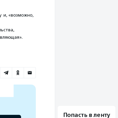
у и, «возможно,
льства,
авляющая».
Попасть в ленту