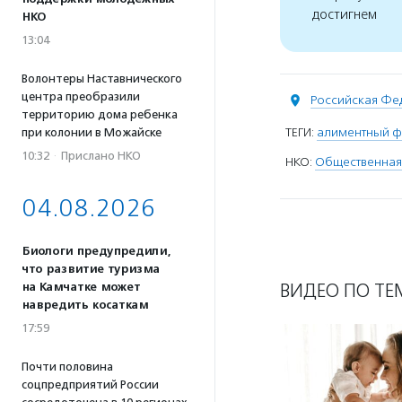
достигнем
НКО
13:04
Волонтеры Наставнического
центра преобразили
Российская Фе
территорию дома ребенка
ТЕГИ:
алиментный 
при колонии в Можайске
10:32
·
Прислано НКО
НКО:
Общественная
04.08.2026
Биологи предупредили,
что развитие туризма
ВИДЕО ПО ТЕ
на Камчатке может
навредить косаткам
17:59
Почти половина
соцпредприятий России