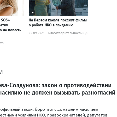
— SOS»
На Первом канале покажут фильм
детям
о работе НКО в пандемию
о не попасть
02.09.2021
·
Благотвори­тель­ность и доброволь­чест­во
ети
М
ева-Солдунова: закон о противодействии
асилию не должен вызывать разногласий
рофильный закон, бороться с домашним насилием
естными усилиями НКО, правоохранителей, депутатов