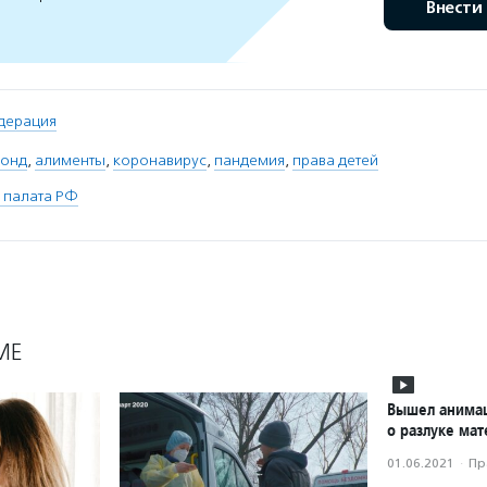
Внести
дерация
фонд
,
алименты
,
коронавирус
,
пандемия
,
права детей
 палата РФ
МЕ
Вышел анима
о разлуке мат
01.06.2021
·
Пр