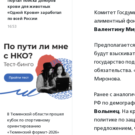
Портал поиска доноров
крови для животных
Комитет Госдум
«Одной Крови» заработал
по всей России
алиментный фон
16:53
Валентину Ми
Предполагается,
будут взыскиват
государство под
обязательства.
Миронова.
Ранее с аналог
РФ по демограф
Волынец
. На 
В Тюменской области прошел
политике по защ
кубок по спортивному
ориентированию
предложением, ч
«Тюменский формат-2026»