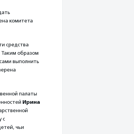
дать
лена комитета
эти средства
. Таким образом
 сами выполнить
верена
венной палаты
ценностей
Ирина
дарственной
 с
детей, чьи