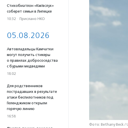
Стихобиатлон «Км/вслух»
соберет семьи в Липецке
10:32
·
Прислано НКО
05.08.2026
Автовладельцы Камчатки
могут получить стикеры
о правилах добрососедства
с бурыми медведями
18:02
Для родственников
пострадавших в результате
атаки беспилотников под
Геленджиком открыли
горячую линию
16:58
Фото: Bethany Beck /