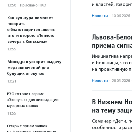
и властей, говори
13:58
·
Прислано НКО
Новости
·
10.06.2026
Как культура помогает
говорить
о благотворительности:
Львова-Бело
итоги второго «Теплого
вечера с Кольским»
приема сигн
13:55
Инициатива напр
Минздрав ускорит выдачу
и больницы, что 
медзаключений для
на проактивную 
будущих опекунов
Новости
·
26.03.2026
13:21
РЭО готовит сервис
В Нижнем Но
«Экопульс» для ликвидации
мусорных свалок
на тему защ
11:55
Семинар «Дети, п
Открыт прием заявок
особенности расп
на фестиваль малого кино