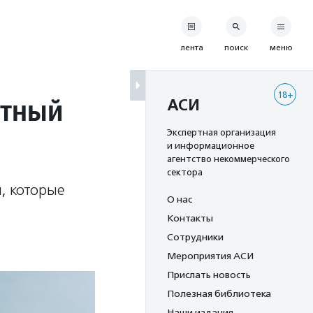
лента
поиск
меню
18+
нтный
АСИ
Экспертная организация
и информационное
агентство некоммерческого
сектора
, которые
О нас
Контакты
Сотрудники
Мероприятия АСИ
Прислать новость
Полезная библиотека
Наши издания