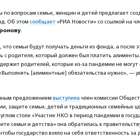
ы по вопросам семьи, женщин и детей предлагает соз
д. Об этом
сообщает
«РИА Новости» со ссылкой на ч
ронову
.
 что семьи будут получать деньги из фонда, а после 
ь с родителя, который должен был платить алименты
держит родителей, которые из-за пандемии не могут
 «Выполнять [алиментные] обязательства нужно», — у
ичным предложением
выступила
член комиссии Общест
ии, защите семьи, детей и традиционных семейных 
круглом столе «Участие НКО в период пандемии в госу
ите семьи и детства» она обратилась к правительству
тобы государство взяло на себя ответственность за 