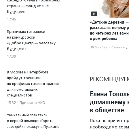
сосредоточена в 10 регионах
страны — фонд «Наше
будущее»
17:46
«Детские деревни 
рассказали, почему 
Принимаются заявки
до четырех лет важн
на конкурс эссе
в дом ребенка
«Добро.Центр — человеку
30.05.2022
·
Семья и д
будущего»
17:39
В Москве и Петербурге
РЕКОМЕНДУЕ
пройдут тренинги
по профилактике выгорания
для помогающих
Елена Топол
специалистов
домашнему н
15:32
·
Прислано НКО
в обществе
Уникальный спектакль
Пока не принят п
о первой помощи «Гореть
звездой» покажут в Пушкино
необходимо совм