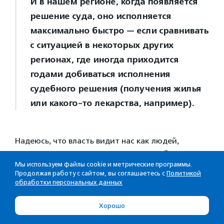
И в нашем регионе, когда появляется
решение суда, оно исполняется
максимально быстро — если сравнивать
с ситуацией в некоторых других
регионах, где иногда приходится
годами добиваться исполнения
судебного решения (получения жилья
или какого-то лекарства, например).
Надеюсь, что власть видит нас как людей,
ищущих конструктивные решения проблем, с
Мы используем файлы cookie и метрические программы.
которыми сталкиваются общество и конкретные
Продолжая работу с сайтом, вы соглашаетесь с
Политикой
люди. А мы видим, что у наших региональных
обработки персональных данных
чиновников есть готовность менять жизнь в
регионе к лучшему. Так что наших чиновников я
Хорошо
привожу в пример в других регионах, говорю: «А