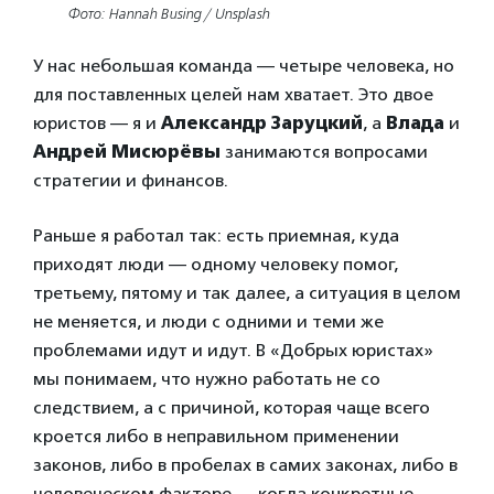
Фото: Hannah Busing / Unsplash
У нас небольшая команда — четыре человека, но
для поставленных целей нам хватает. Это двое
юристов — я и
Александр Заруцкий
, а
Влада
и
Андрей Мисюрёвы
занимаются вопросами
стратегии и финансов.
Раньше я работал так: есть приемная, куда
приходят люди — одному человеку помог,
третьему, пятому и так далее, а ситуация в целом
не меняется, и люди с одними и теми же
проблемами идут и идут. В «Добрых юристах»
мы понимаем, что нужно работать не со
следствием, а с причиной, которая чаще всего
кроется либо в неправильном применении
законов, либо в пробелах в самих законах, либо в
человеческом факторе — когда конкретные