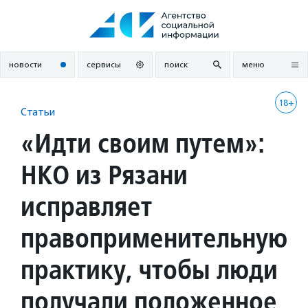
Перейти
к
содержанию
новости
сервисы
поиск
меню
18+
Статьи
«Идти своим путем»:
НКО из Рязани
исправляет
правоприменительную
практику, чтобы люди
получали положенное