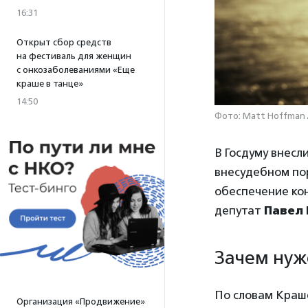
16:31
Открыт сбор средств
на фестиваль для женщин
с онкозаболеваниями «Еще
краше в танце»
14:50
Фото: Matt Hoffman 
В Госдуму внесл
внесудебном по
обеспечение ко
депутат
Павел
Зачем нуж
По словам Краш
Организация «Продвижение»