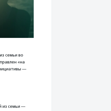
из семьи во
аправлен «на
инициативы —
й из семьи —