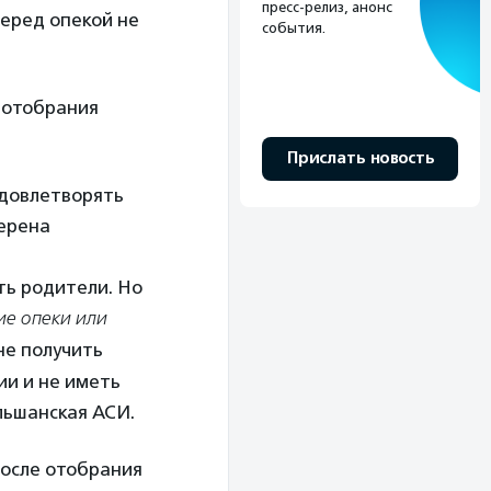
пресс-релиз, анонс
перед опекой не
события.
 отобрания
Прислать новость
удовлетворять
верена
ть родители. Но
ие опеки или
 не получить
ии и не иметь
льшанская АСИ.
после отобрания