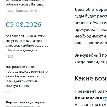
соберет семьи в Липецке
Дела об отобран
10:32
·
Прислано НКО
суды будут рас
ребенка. Участи
05.08.2026
прокурора — обя
необходимости в
Автовладельцы Камчатки
могут получить стикеры
лиц — например
о правилах добрососедства
с бурыми медведями
Внесудебный пор
18:02
когда очевиден 
Для родственников
пострадавших в результате
атаки беспилотников под
Какие воз
Геленджиком открыли
горячую линию
Президент Благ
16:58
Альшанская
с
Портал поиска доноров
Альшанская отме