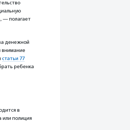
тельство
оциальную
, — полагает
за денежной
и внимание
я
статьи 77
брать ребенка
одится в
а или полиция