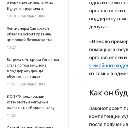
одна из самых 
и компания «Инва-Титан»
будут сотрудничать
органов опеки в
13:30
·
Прислано НКО
поддержку семь
депутат.
Пенсионеры Самарской
области освоят правила
цифровой безопасности
«Немало пример
13:27
помощью в госу
органов опеки 
Встреча с Андреем Ургантом
Семейного коде
стала лотом аукциона
в поддержку фонда
из семьи в адми
«Бумажная птица»
11:45
·
Прислано НКО
Как он бу
В ОП РФ предложили
установить ежегодные
Законопроект пр
выплаты на сборы в школу
11:24
компетенции суд
после получения
Стихобиатлон «Км/вслух»