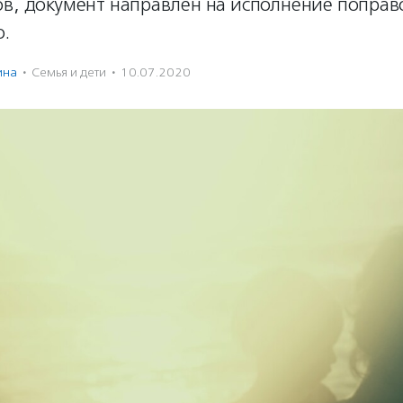
ов, документ направлен на исполнение поправ
ю.
ина
·
Семья и дети
·
10.07.2020