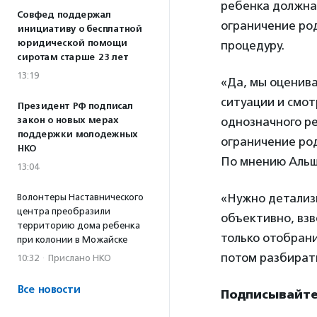
ребенка должна 
Совфед поддержал
ограничение род
инициативу о бесплатной
юридической помощи
процедуру.
сиротам старше 23 лет
13:19
«Да, мы оценива
ситуации и смот
Президент РФ подписал
закон о новых мерах
однозначного ре
поддержки молодежных
ограничение ро
НКО
По мнению Альш
13:04
«Нужно детализ
Волонтеры Наставнического
центра преобразили
объективно, взв
территорию дома ребенка
только отобрани
при колонии в Можайске
потом разбирать
10:32
·
Прислано НКО
Все новости
Подписывайте