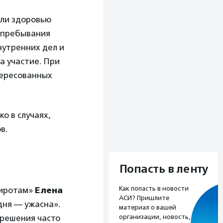
или здоровью
о пребывания
нутренних дел и
а участие. При
тересованных
о в случаях,
в.
Попасть в ленту
Как попасть в новости
сиротам»
Елена
АСИ? Пришлите
дня — ужасна».
материал о вашей
организации, новость,
 решения часто