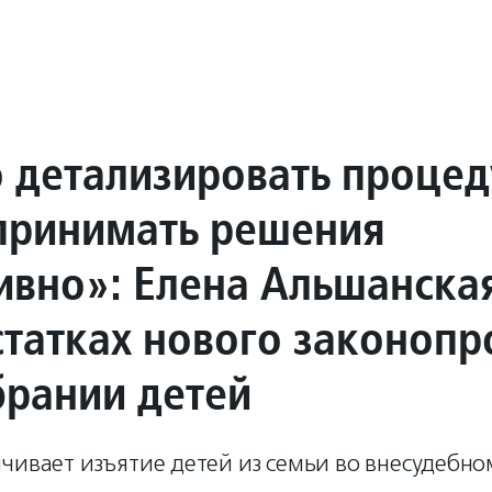
 детализировать процед
принимать решения
ивно»: Елена Альшанска
статках нового законопр
брании детей
чивает изъятие детей из семьи во внесудебно