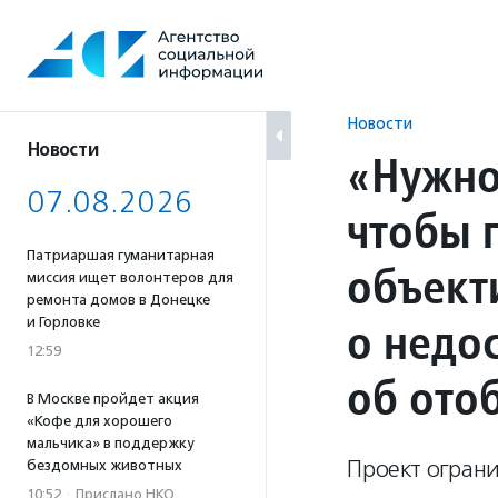
Перейти
к
содержанию
Новости
Новости
«Нужно
07.08.2026
чтобы 
Патриаршая гуманитарная
объект
миссия ищет волонтеров для
ремонта домов в Донецке
о недо
и Горловке
12:59
об ото
В Москве пройдет акция
«Кофе для хорошего
мальчика» в поддержку
Проект ограни
бездомных животных
10:52
·
Прислано НКО