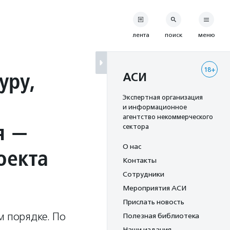
лента
поиск
меню
18+
уру,
АСИ
Экспертная организация
и информационное
агентство некоммерческого
я —
сектора
О нас
оекта
Контакты
Сотрудники
Мероприятия АСИ
Прислать новость
м порядке. По
Полезная библиотека
Наши издания