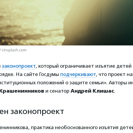
/ Unsplash.com
и
законопроект
, который ограничивает изъятие детей 
рядке. На сайте Госдумы
подчеркивают
, что проект н
нституционных положений о защите семьи». Авторы 
 Крашенинников
и сенатор
Андрей Клишас
.
ен законопроект
енинникова, практика необоснованного изъятия дете