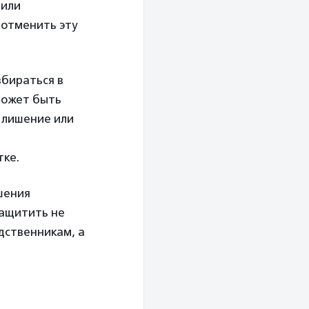
 или
 отменить эту
збираться в
 может быть
 лишение или
тке.
шения
защитить не
дственникам, а