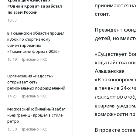
крови для животных
принимаются на 
«Одной Крови» заработал
по всей России
стоит.
16:53
Президент фонд
В Тюменской области прошел
детей, но вмест
кубок по спортивному
ориентированию
«Тюменский формат-2026»
«Существует бол
15:19
·
Прислано НКО
ходатайства оп
Альшанская.
Организация «Радость»
«В законопроект
открывает сеть
в течение 24-х ч
региональных подразделений
14:25
·
Прислано НКО
полиции об отобр
вовремя уведомл
Московский юбилейный забег
возможности пре
«Без границ» прошел в стиле
ретро
13:30
·
Прислано НКО
В проекте остае