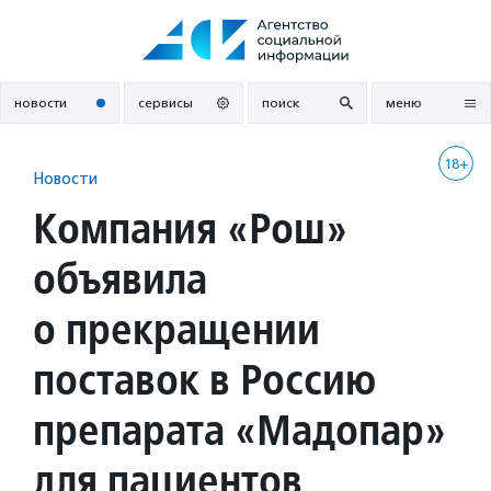
Перейти
к
содержанию
новости
сервисы
поиск
меню
18+
Новости
Компания «Рош»
объявила
о прекращении
поставок в Россию
препарата «Мадопар»
для пациентов