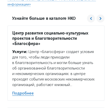
информации»
Узнайте больше в каталоге НКО
Центр развития социально-культурных
Агент
проектов и благотворительности
Услуг
«Благосфера»
матери
Услуги:
Центр «Благосфера» создает условия
сектор
для того, чтобы люди приходили
новост
в благотворительность и могли больше узнать
расска
об организованной благотворительности
некомм
и некоммерческих организациях: в центре
Подро
проходят события московских некоммерческих
организаций, работают книжный…
Подробнее