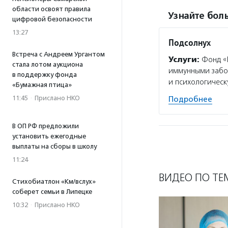
области освоят правила
Узнайте боль
цифровой безопасности
13:27
Подсолнух
Встреча с Андреем Ургантом
Услуги:
Фонд «П
стала лотом аукциона
иммунными забол
в поддержку фонда
и психологическ
«Бумажная птица»
11:45
·
Прислано НКО
Подробнее
В ОП РФ предложили
установить ежегодные
выплаты на сборы в школу
11:24
ВИДЕО ПО ТЕ
Стихобиатлон «Км/вслух»
соберет семьи в Липецке
10:32
·
Прислано НКО