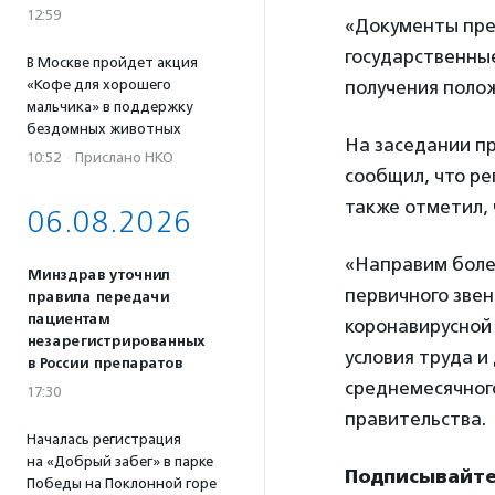
12:59
«Документы пре
государственны
В Москве пройдет акция
«Кофе для хорошего
получения полож
мальчика» в поддержку
бездомных животных
На заседании п
10:52
·
Прислано НКО
сообщил, что р
также отметил, 
06.08.2026
«Направим боле
Минздрав уточнил
первичного зве
правила передачи
пациентам
коронавирусной 
незарегистрированных
условия труда и
в России препаратов
среднемесячног
17:30
правительства.
Началась регистрация
на «Добрый забег» в парке
Подписывайте
Победы на Поклонной горе