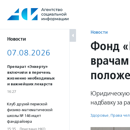
Перейти
к
содержанию
Новости
Новости
Фонд «
07.08.2026
врачам
Препарат «Энхерту»
положе
включили в перечень
жизненно необходимых
и важнейших лекарств
16:27
Юридическую 
надбавку за р
Клуб друзей пермской
физико-математической
Здоровье
,
Права че
школы № 146 ищет
фандрайзера
15:35
·
Прислано НКО