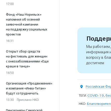
17:00
Фонд «Наш Норильск»
напомнил об осенней
заявочной кампании
на поддержку социальных
проектов
Поддерж
16:31
Мы работаем, 
Открыт сбор средств
информация и
на фестиваль для женщин
вопросу в бла
с онкозаболеваниями «Еще
достигнем
краше в танце»
14:50
Организация «Продвижение»
Российская Фе
и компания «Инва-Титан»
будут сотрудничать
ТЕГИ:
COVID-19
,
бе
13:30
·
Прислано НКО
НКО:
Благотворител
Пенсионеры Самарской