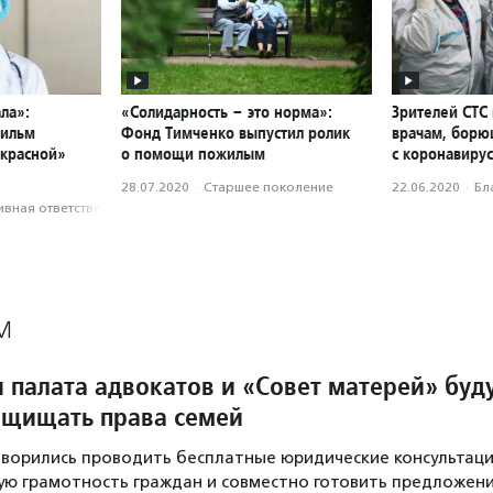
ла»:
«Солидарность – это норма»:
Зрителей СТС
фильм
Фонд Тимченко выпустил ролик
врачам, бор
«красной»
о помощи пожилым
с коронавиру
28.07.2020
·
Старшее поколение
22.06.2020
·
Бл
вная ответственность
М
 палата адвокатов и «Совет матерей» буд
ащищать права семей
ворились проводить бесплатные юридические консультаци
ю грамотность граждан и совместно готовить предложен