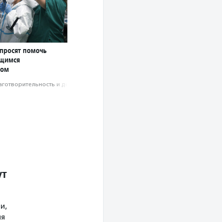
 просят помочь
ющимся
сом
аготвори­тель­ность и доброволь­чест­во
ут
и,
ия