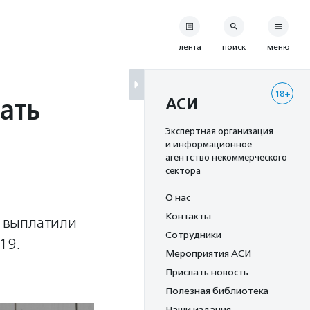
лента
поиск
меню
18+
ать
АСИ
Экспертная организация
и информационное
агентство некоммерческого
сектора
О нас
Контакты
е выплатили
Сотрудники
19.
Мероприятия АСИ
Прислать новость
Полезная библиотека
Наши издания