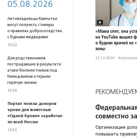
05.08.2026
Автовладельцы Камчатки
могут получить стикеры
«Мама спит, она уста
о правилах добрососедства
на YouTube вышел 
с бурыми медведями
о буднях врачей из 
18:02
зоны
Для родственников
22.12.2020
·
Корпорати
пострадавших в результате
атаки беспилотников под
Геленджиком открыли
горячую линию
РЕКОМЕНДУЕ
16:58
Портал поиска доноров
Федеральная
крови для животных
совместно з
«Одной Крови» заработал
по всей России
Организации дого
16:53
повышать правову