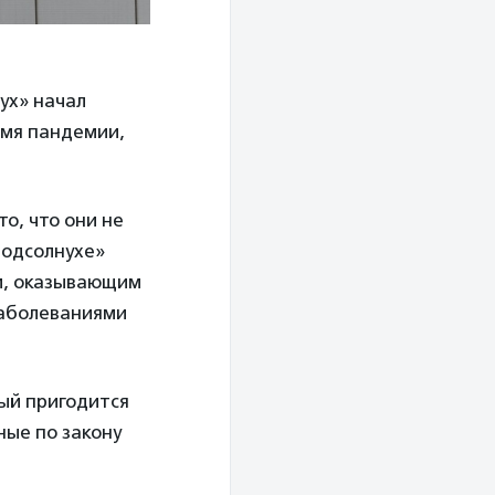
ух» начал
емя пандемии,
о, что они не
Подсолнухе»
м, оказывающим
заболеваниями
рый пригодится
ые по закону