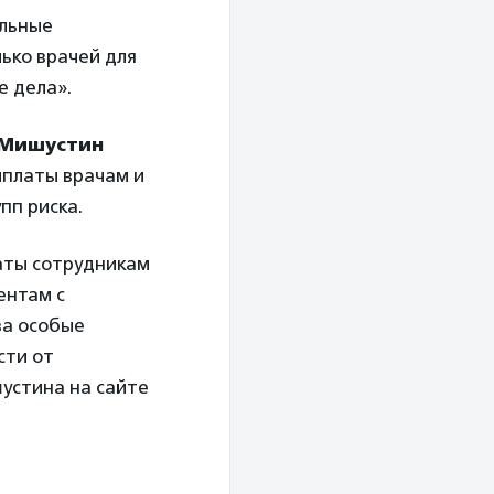
альные
ько врачей для
е дела».
 Мишустин
ыплаты врачам и
пп риска.
аты сотрудникам
ентам с
за особые
сти от
стина на сайте