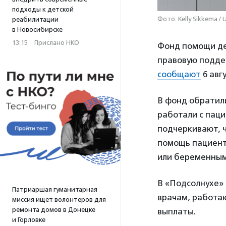
подходы к детской
Фото: Kelly Sikkema / 
реабилитации
в Новосибирске
13:15
·
Прислано НКО
Фонд помощи де
правовую поддер
сообщают
6 авг
В фонд обратили
работали с паци
подчеркивают, 
помощь пациент
или беременны
В «Подсолнухе» 
Патриаршая гуманитарная
врачам, работа
миссия ищет волонтеров для
ремонта домов в Донецке
выплаты.
и Горловке