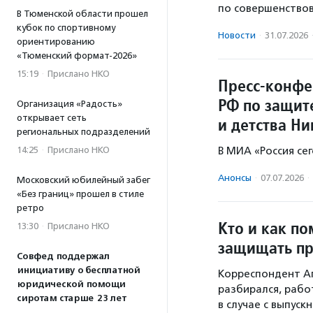
по совершенство
В Тюменской области прошел
кубок по спортивному
Новости
·
31.07.2026
ориентированию
«Тюменский формат-2026»
15:19
·
Прислано НКО
Пресс-конфе
РФ по защит
Организация «Радость»
открывает сеть
и детства Н
региональных подразделений
14:25
·
Прислано НКО
В МИА «Россия се
Анонсы
·
07.07.2026
·
Московский юбилейный забег
«Без границ» прошел в стиле
ретро
Кто и как по
13:30
·
Прислано НКО
защищать пр
Совфед поддержал
инициативу о бесплатной
Корреспондент А
юридической помощи
разбирался, рабо
сиротам старше 23 лет
в случае с выпуск