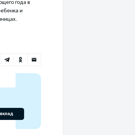
ющего года в
ребенка и
иницах.
 вклад