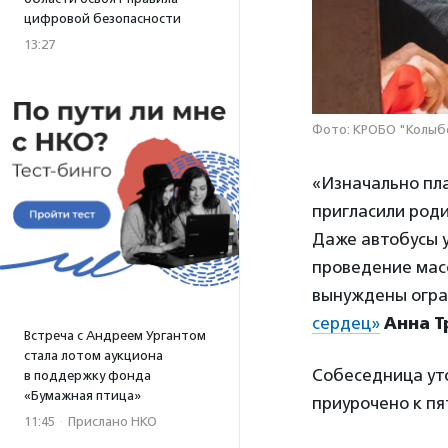
цифровой безопасности
13:27
Фото: КРОБО "Колыб
«Изначально пл
пригласили роди
Даже автобусы у
проведение масс
вынуждены огра
сердец»
Анна Т
Встреча с Андреем Ургантом
стала лотом аукциона
Собеседница ут
в поддержку фонда
«Бумажная птица»
приурочено к пя
11:45
·
Прислано НКО