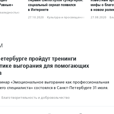
«Равные»
социальный сериал появился
мифы о благо
в Интернете
в новом роли
нвалидностью
27.10.2020
·
Культура и просвещение
27.08.2020
·
Бл
М
Петербурге пройдут тренинги
тике выгорания для помогающих
в
минар «Эмоциональное выгорание как профессиональная
го специалиста» состоялся в Санкт-Петербурге 31 июля.
·
Благотвори­тель­ность и доброволь­чест­во