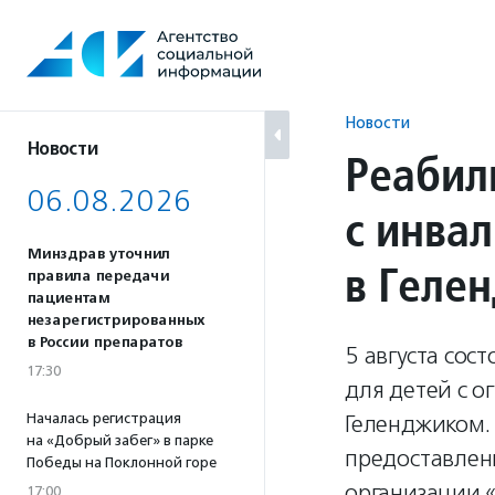
Перейти
к
содержанию
Новости
Новости
Реабил
06.08.2026
с инва
Минздрав уточнил
в Геле
правила передачи
пациентам
незарегистрированных
в России препаратов
5 августа со
17:30
для детей с о
Началась регистрация
Геленджиком. 
на «Добрый забег» в парке
предоставлен
Победы на Поклонной горе
организации 
17:00