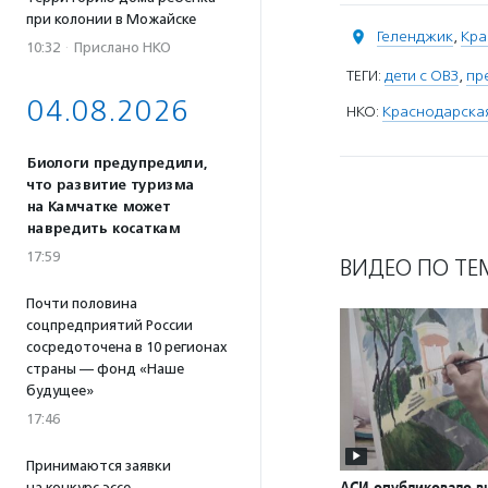
при колонии в Можайске
Геленджик
,
Кра
10:32
·
Прислано НКО
ТЕГИ:
дети с ОВЗ
,
пр
04.08.2026
НКО:
Краснодарская
Биологи предупредили,
что развитие туризма
на Камчатке может
навредить косаткам
17:59
ВИДЕО ПО ТЕ
Почти половина
соцпредприятий России
сосредоточена в 10 регионах
страны — фонд «Наше
будущее»
17:46
Принимаются заявки
АСИ опубликовало в
на конкурс эссе