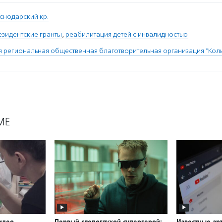
снодарский кр.
езидентские гранты
,
реабилитация детей с инвалидностью
 региональная общественная благотворительная организация "Кол
МЕ
идео
Первый слепоглухой супергерой:
Известные ар