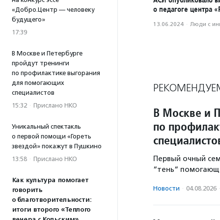
о педагоге центра 
«Добро.Центр — человеку
будущего»
13.06.2024
·
Люди с и
17:39
В Москве и Петербурге
пройдут тренинги
по профилактике выгорания
для помогающих
РЕКОМЕНДУЕ
специалистов
15:32
·
Прислано НКО
В Москве и 
по профилак
Уникальный спектакль
специалисто
о первой помощи «Гореть
звездой» покажут в Пушкино
Первый очный се
13:58
·
Прислано НКО
“тень“ помогающе
Как культура помогает
Новости
·
04.08.2026
говорить
о благотворительности:
итоги второго «Теплого
вечера с Кольским»