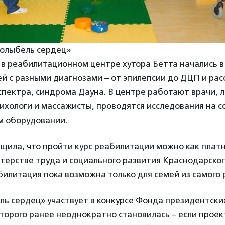
олыбель сердец»
в реабилитационном центре хутора Бетта начались в
й с разными диагнозами – от эпилепсии до ДЦП и рас
спектра, синдрома Дауна. В центре работают врачи, 
сихологи и массажисты, проводятся исследования на 
м оборудовании.
щила, что пройти курс реабилитации можно как платно
терстве труда и социального развития Краснодарског
илитация пока возможна только для семей из самого 
ь сердец» участвует в конкурсе Фонда президентских
торого ранее неоднократно становилась – если проек