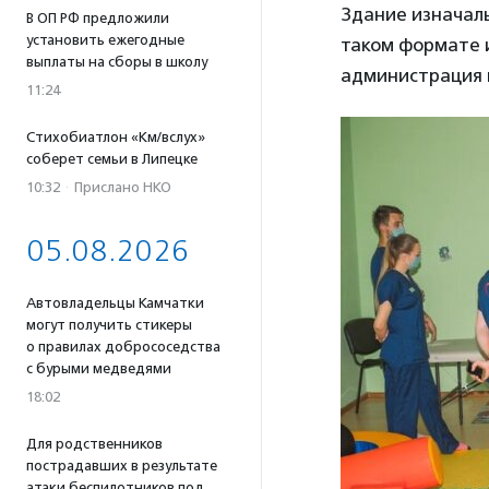
Здание изначаль
В ОП РФ предложили
установить ежегодные
таком формате и
выплаты на сборы в школу
администрация 
11:24
Стихобиатлон «Км/вслух»
соберет семьи в Липецке
10:32
·
Прислано НКО
05.08.2026
Автовладельцы Камчатки
могут получить стикеры
о правилах добрососедства
с бурыми медведями
18:02
Для родственников
пострадавших в результате
атаки беспилотников под