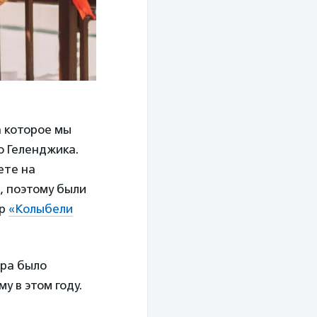
 которое мы
о Геленджика.
ете на
, поэтому были
ор
«Колыбели
тра было
 в этом году.