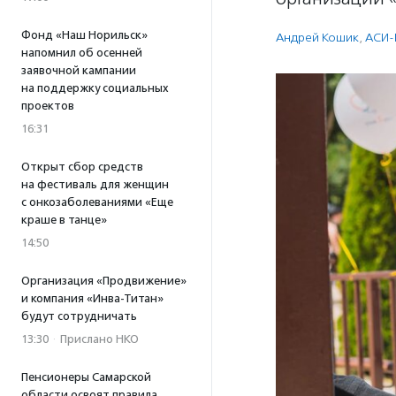
Фонд «Наш Норильск»
Андрей Кошик
,
АСИ-
напомнил об осенней
заявочной кампании
на поддержку социальных
проектов
16:31
Открыт сбор средств
на фестиваль для женщин
с онкозаболеваниями «Еще
краше в танце»
14:50
Организация «Продвижение»
и компания «Инва-Титан»
будут сотрудничать
13:30
·
Прислано НКО
Пенсионеры Самарской
области освоят правила