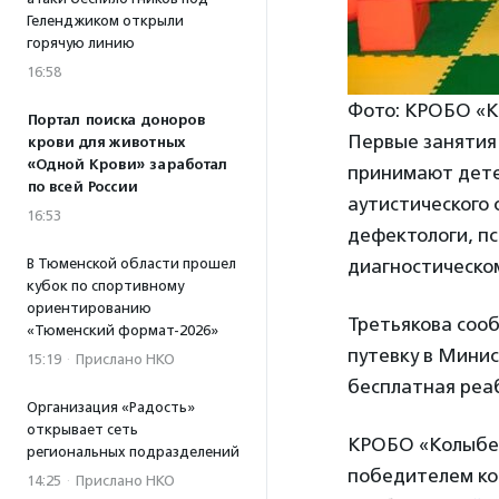
Геленджиком открыли
горячую линию
16:58
Фото: КРОБО «К
Портал поиска доноров
Первые занятия 
крови для животных
«Одной Крови» заработал
принимают дете
по всей России
аутистического 
16:53
дефектологи, п
В Тюменской области прошел
диагностическо
кубок по спортивному
ориентированию
Третьякова сооб
«Тюменский формат-2026»
путевку в Минис
15:19
·
Прислано НКО
бесплатная реаб
Организация «Радость»
открывает сеть
КРОБО «Колыбел
региональных подразделений
победителем ко
14:25
·
Прислано НКО