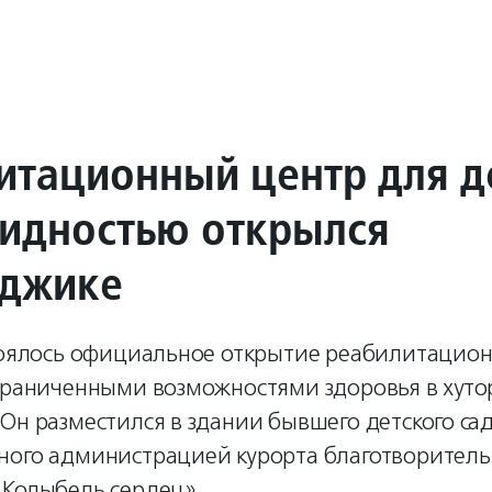
итационный центр для д
лидностью открылся
нджике
стоялось официальное открытие реабилитацион
граниченными возможностями здоровья в хуто
Он разместился в здании бывшего детского сад
ного администрацией курорта благотворител
«Колыбель сердец».