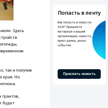
Попасть в ленту
Как попасть в новости
АСИ? Пришлите
 июле. Здесь
материал о вашей
организации, новость,
стройств
пресс-релиз, анонс
логопеды,
события.
современном
, так и получив
Прислать новость
о края. Но
региона.
 грантов,
т будет