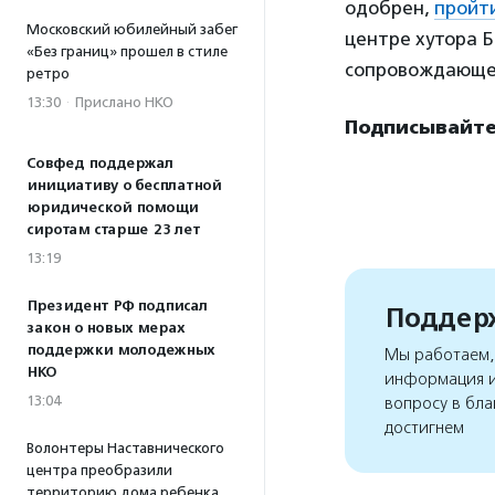
одобрен,
пройт
Московский юбилейный забег
центре хутора 
«Без границ» прошел в стиле
сопровождающего
ретро
13:30
·
Прислано НКО
Подписывайте
Совфед поддержал
инициативу о бесплатной
юридической помощи
сиротам старше 23 лет
13:19
Президент РФ подписал
Поддерж
закон о новых мерах
поддержки молодежных
Мы работаем, 
НКО
информация и
13:04
вопросу в бла
достигнем
Волонтеры Наставнического
центра преобразили
территорию дома ребенка