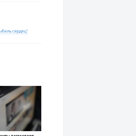
ыбель сердец"
тисты развеивают