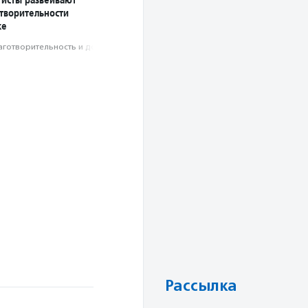
творительности
ке
аготвори­тель­ность и доброволь­чест­во
Рассылка