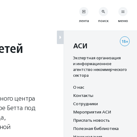
лента
поиск
меню
18+
етей
АСИ
Экспертная организация
и информационное
агентство некоммерческого
сектора
О нас
Контакты
ного центра
Сотрудники
ре Бетта под
Мероприятия АСИ
а,
Прислать новость
ьной
Полезная библиотека
Наши издания