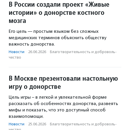
В России создали проект «Живые
истории» о донорстве костного
мозга
Его цель — простым языком без сложных
медицинских терминов объяснить обществу
важность донорства.
Новости
·
26.06.2026
·
Благотвори­тель­ность и доброволь­
чест­во
В Москве презентовали настольную
игру о донорстве
Цель игры – в легкой и увлекательной форме
рассказать об особенностях донорства, развеять
мифы и показать, что это доступный способ
взаимопомощи.
Новости
·
25.06.2026
·
Благотвори­тель­ность и доброволь­
чест­во