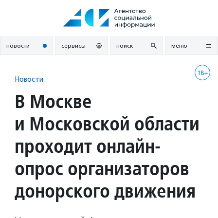
Перейти
к
содержанию
новости
сервисы
поиск
меню
18+
Новости
В Москве
и Московской области
проходит онлайн-
опрос организаторов
донорского движения