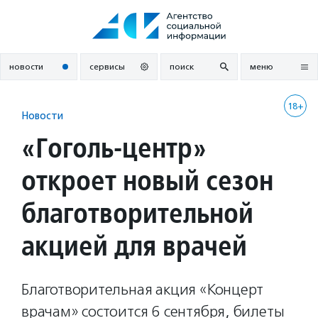
Перейти
к
содержанию
новости
сервисы
поиск
меню
18+
Новости
«Гоголь-центр»
откроет новый сезон
благотворительной
акцией для врачей
Благотворительная акция «Концерт
врачам» состоится 6 сентября, билеты