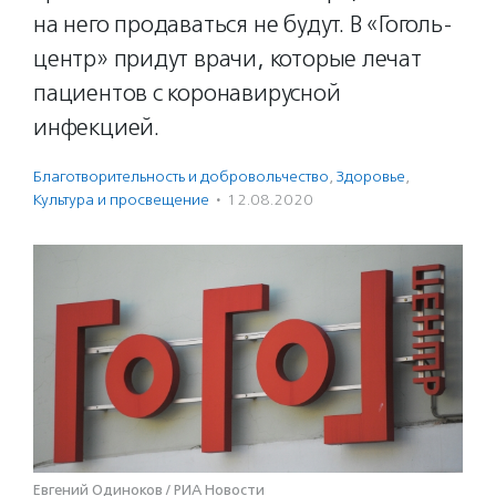
на него продаваться не будут. В «Гоголь-
центр» придут врачи, которые лечат
пациентов с коронавирусной
инфекцией.
Благотвори­тель­ность и доброволь­чест­во
,
Здоровье
,
Культура и просвещение
·
12.08.2020
Евгений Одиноков / РИА Новости