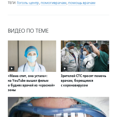
ТЕГИ:
Гоголь-центр
,
помогиврачам
,
помощь врачам
ВИДЕО ПО ТЕМЕ
«Мама спит, она устала»:
Зрителей СТС просят помочь
на YouTube вышел фильм
врачам, борющимся
о буднях врачей из «красной»
с коронавирусом
зоны