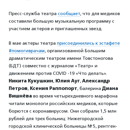
Пресс-служба театра
сообщает
, что для медиков
составили большую музыкальную программу с
участием актеров и приглашенных звезд.
В мае актеры театра
присоединились к эстафете
#помогиврачам
, организованной Большим
драматическим театром имени Товстоногова
(БДТ) совместно с журналом «Театр» и
движением против COVID -19 «Что делать».
Никита Кукушкин
,
Юлия Ауг
,
Александр
Петров
,
Ксения Раппопорт
, балерина
Диана
Вишнёва
во время четырехдневного марафона
читали монологи российских медиков, которые
борются с коронавирусом. Они собрали 1,5 млн
рублей для трех больниц: Нижегородской
городской клинической больницы № 5, рентген-