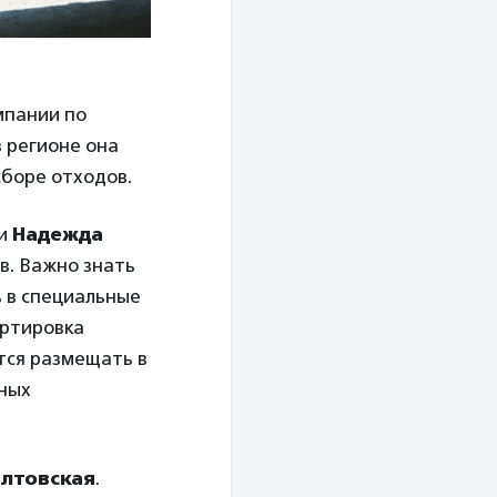
мпании по
 регионе она
сборе отходов.
и
Надежда
в. Важно знать
 в специальные
ортировка
ется размещать в
чных
олтовская
.