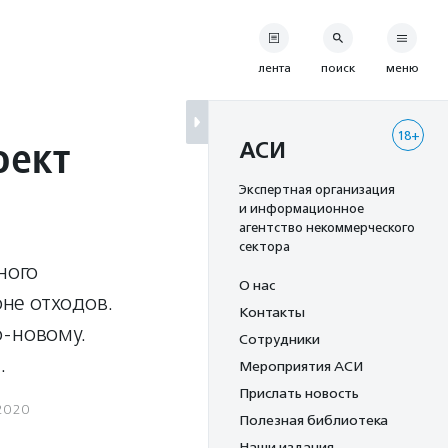
лента
поиск
меню
18+
оект
АСИ
Экспертная организация
и информационное
агентство некоммерческого
сектора
ного
О нас
не отходов.
Контакты
о-новому.
Сотрудники
.
Мероприятия АСИ
Прислать новость
2020
Полезная библиотека
Наши издания