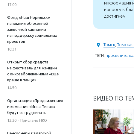
информация и
17:00
вопросу в бла
достигнем
Фонд «Наш Норильск»
напомнил об осенней
заявочной кампании
на поддержку социальных
проектов
Томск
,
Томская
16:31
ТЕГИ:
просветительс
Открыт сбор средств
на фестиваль для женщин
с онкозаболеваниями «Еще
краше в танце»
14:50
ВИДЕО ПО ТЕ
Организация «Продвижение»
и компания «Инва-Титан»
будут сотрудничать
13:30
·
Прислано НКО
Пенсионеры Самарской