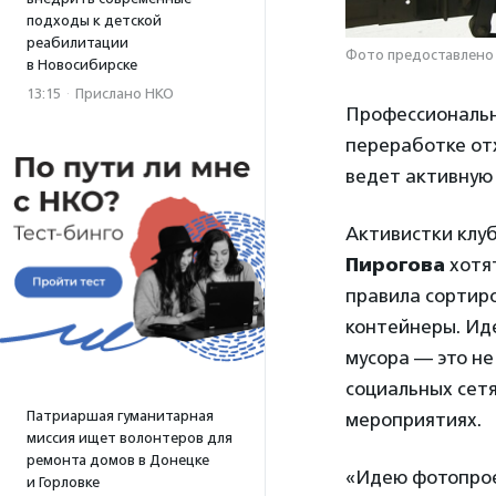
подходы к детской
реабилитации
Фото предоставлено 
в Новосибирске
13:15
·
Прислано НКО
Профессиональн
переработке отх
ведет активную
Активистки клу
Пирогова
хотят
правила сортир
контейнеры. Иде
мусора — это не
социальных сетя
Патриаршая гуманитарная
мероприятиях.
миссия ищет волонтеров для
ремонта домов в Донецке
«Идею фотопрое
и Горловке