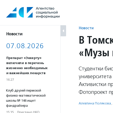
Перейти
к
содержанию
Новости
Новости
В Томс
07.08.2026
«Музы 
Препарат «Энхерту»
включили в перечень
Студентки био
жизненно необходимых
и важнейших лекарств
университета
16:27
Активистки п
Клуб друзей пермской
Фотопроект пр
физико-математической
школы № 146 ищет
Алевтина Полякова
,
фандрайзера
15:35
·
Прислано НКО