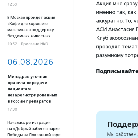
Акция мне сразу
12:59
именно так, как
В Москве пройдет акция
аккуратно. То, 
«Кофе для хорошего
АСИ Анастасия 
мальчика» в поддержку
бездомных животных
Клуб экоосознан
10:52
·
Прислано НКО
проводят темат
разумному потр
06.08.2026
Подписывайте
Минздрав уточнил
правила передачи
пациентам
незарегистрированных
в России препаратов
17:30
Поддерж
Началась регистрация
на «Добрый забег» в парке
Мы работаем, 
Победы на Поклонной горе