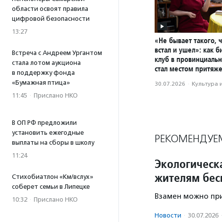
области освоят правила
цифровой безопасности
13:27
«Не бывает такого, 
встал и ушел»: как 
Встреча с Андреем Ургантом
клуб в провинциаль
стала лотом аукциона
стал местом притяж
в поддержку фонда
«Бумажная птица»
30.07.2026
·
Культура 
11:45
·
Прислано НКО
В ОП РФ предложили
установить ежегодные
РЕКОМЕНДУЕ
выплаты на сборы в школу
11:24
Экологическ
жителям бес
Стихобиатлон «Км/вслух»
соберет семьи в Липецке
Взамен можно при
10:32
·
Прислано НКО
Новости
·
30.07.2026