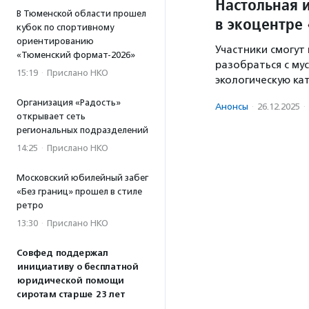
Настольная 
В Тюменской области прошел
в экоцентре
кубок по спортивному
ориентированию
Участники смогут
«Тюменский формат-2026»
разобраться с му
15:19
·
Прислано НКО
экологическую ка
Организация «Радость»
Анонсы
·
26.12.2025
·
открывает сеть
региональных подразделений
14:25
·
Прислано НКО
Московский юбилейный забег
«Без границ» прошел в стиле
ретро
13:30
·
Прислано НКО
Совфед поддержал
инициативу о бесплатной
юридической помощи
сиротам старше 23 лет