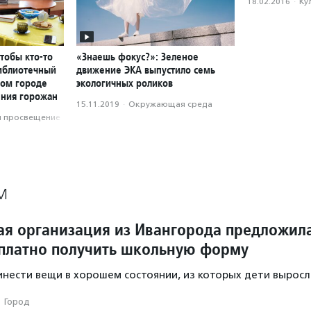
18.02.2016
·
Ку
чтобы кто-то
«Знаешь фокус?»: Зеленое
библиотечный
движение ЭКА выпустило семь
ном городе
экологичных роликов
ения горожан
15.11.2019
·
Окружающая среда
и просвещение
М
ая организация из Ивангорода предложил
платно получить школьную форму
нести вещи в хорошем состоянии, из которых дети выросл
·
Город