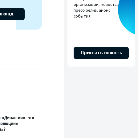
организации, новость,
пресс-релиз, анонс
 вклад
события.
Прислать новость
 «Династии»: что
Эволюции»
и»?