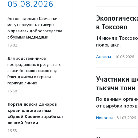
05.08.2026
Экологическ
Автовладельцы Камчатки
в Токсово
могут получить стикеры
о правилах добрососедства
с бурыми медведями
14 июня в Токсов
покрышки.
18:02
Анонсы
·
10.06.2026
·
Для родственников
пострадавших в результате
атаки беспилотников под
Участники ш
Геленджиком открыли
горячую линию
тысячи тонн
16:58
По данным органи
Портал поиска доноров
от вырубки поряд
крови для животных
«Одной Крови» заработал
Новости
·
31.03.2026
по всей России
16:53