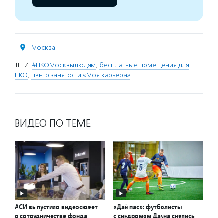
Москва
ТЕГИ:
#НКОМосквылюдям
,
бесплатные помещения для
НКО
,
центр занятости «Моя карьера»
ВИДЕО ПО ТЕМЕ
АСИ выпустило видеосюжет
«Дай пас»: футболисты
о сотрудничестве фонда
с синдромом Дауна снялись