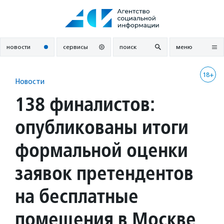
Перейти
к
содержанию
новости
сервисы
поиск
меню
18+
Новости
138 финалистов:
опубликованы итоги
формальной оценки
заявок претендентов
на бесплатные
помещения в Москве