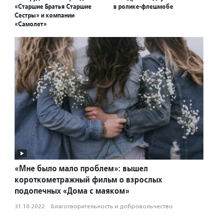
«Старшие Братья Старшие
в ролике-флешмобе
Сестры» и компании
«Самолет»
«Мне было мало проблем»: вышел
короткометражный фильм о взрослых
подопечных «Дома с маяком»
31.10.2022
·
Благотвори­тель­ность и доброволь­чест­во