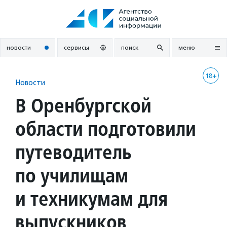
Перейти
к
содержанию
новости
сервисы
поиск
меню
18+
Новости
В Оренбургской
области подготовили
путеводитель
по училищам
и техникумам для
выпускников