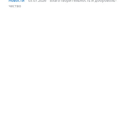
Новости
·
03.07.2026
·
Благотвори­тель­ность и доброволь­
чест­во