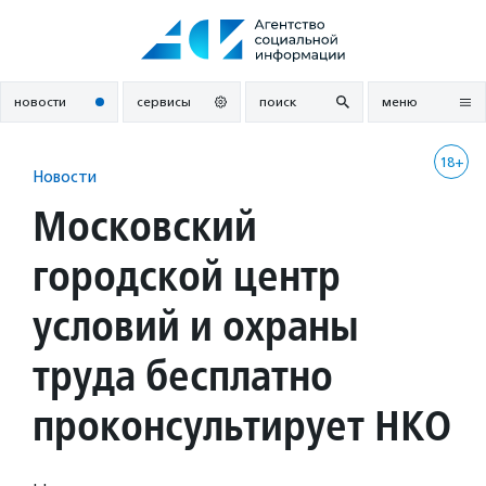
Перейти
к
содержанию
новости
сервисы
поиск
меню
18+
Новости
Московский
городской центр
условий и охраны
труда бесплатно
проконсультирует НКО