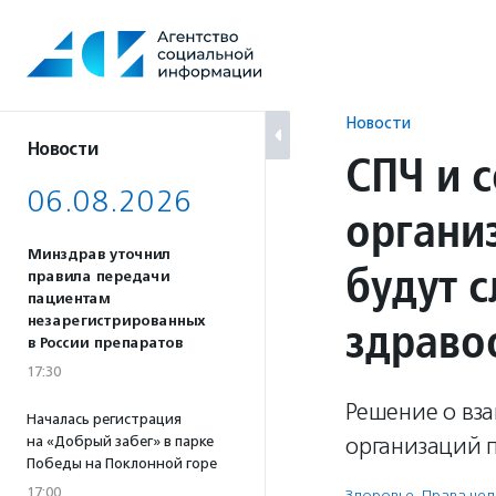
Перейти
к
содержанию
Новости
Новости
СПЧ и 
06.08.2026
органи
Минздрав уточнил
будут 
правила передачи
пациентам
здраво
незарегистрированных
в России препаратов
17:30
Решение о вз
Началась регистрация
организаций п
на «Добрый забег» в парке
Победы на Поклонной горе
17:00
Здоровье
,
Права че