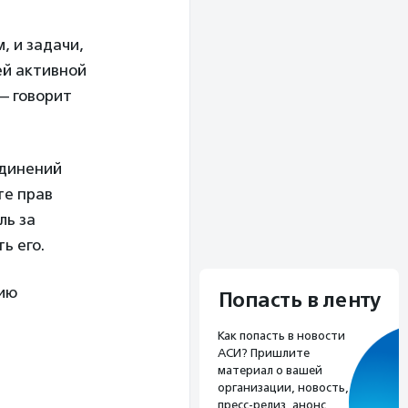
, и задачи,
ей активной
— говорит
единений
те прав
ль за
ь его.
гию
Попасть в ленту
Как попасть в новости
АСИ? Пришлите
материал о вашей
организации, новость,
пресс-релиз, анонс