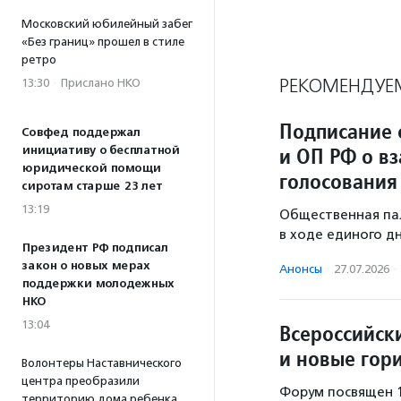
Московский юбилейный забег
«Без границ» прошел в стиле
ретро
РЕКОМЕНДУЕ
13:30
·
Прислано НКО
Подписание 
Совфед поддержал
и ОП РФ о в
инициативу о бесплатной
юридической помощи
голосования
сиротам старше 23 лет
13:19
Общественная па
в ходе единого дн
Президент РФ подписал
закон о новых мерах
Анонсы
·
27.07.2026
·
поддержки молодежных
НКО
13:04
Всероссийски
и новые гор
Волонтеры Наставнического
центра преобразили
Форум посвящен 
территорию дома ребенка