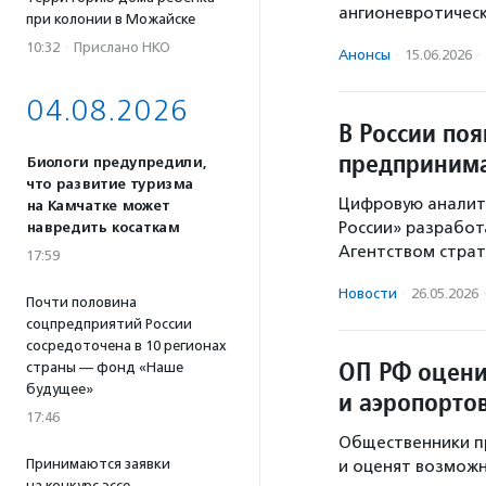
ангионевротичес
при колонии в Можайске
10:32
·
Прислано НКО
Анонсы
·
15.06.2026
·
04.08.2026
В России по
предпринима
Биологи предупредили,
что развитие туризма
Цифровую аналит
на Камчатке может
России» разрабо
навредить косаткам
Агентством страт
17:59
Новости
·
26.05.2026
Почти половина
соцпредприятий России
сосредоточена в 10 регионах
ОП РФ оцени
страны — фонд «Наше
будущее»
и аэропорто
17:46
Общественники пр
Принимаются заявки
и оценят возмож
на конкурс эссе