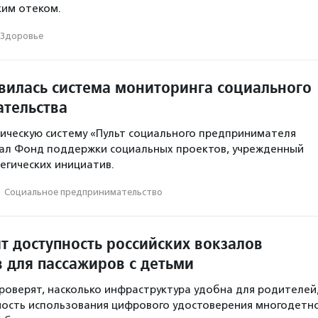
ким отеком.
Здоровье
явилась система мониторинга социального
тельства
ическую систему «Пульт социального предпринимателя
тал Фонд поддержки социальных проектов, учрежденный
егических инициатив.
·
Социальное предпри­нима­тель­ство
т доступность российских вокзалов
в для пассажиров с детьми
оверят, насколько инфраструктура удобна для родителей
ность использования цифрового удостоверения многодетн