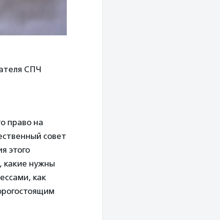
дателя СПЧ
о право на
щественный совет
я этого
, какие нужны
ессами, как
орогостоящим