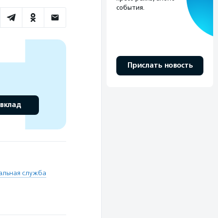
события.
Прислать новость
 вклад
льная служба