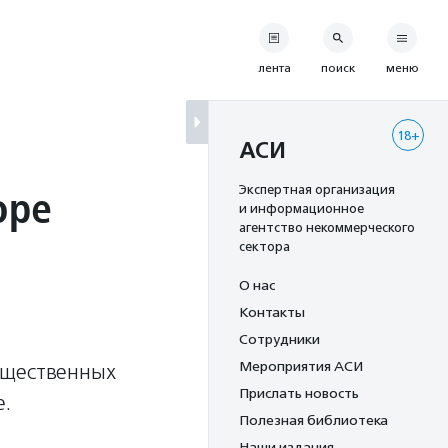
лента
поиск
меню
18+
АСИ
оре
Экспертная организация
и информационное
агентство некоммерческого
сектора
О нас
Контакты
Сотрудники
Мероприятия АСИ
бщественных
Прислать новость
е.
Полезная библиотека
Наши издания