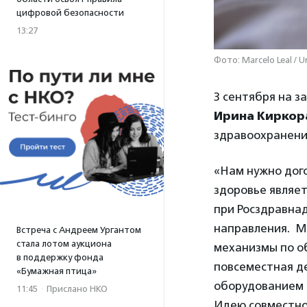
цифровой безопасности
13:27
Фото: Marcelo Leal / U
3 сентября на 
Ирина Киркор
здравоохранения
«Нам нужно дого
здоровье являет
при Росздравна
направления. М
Встреча с Андреем Ургантом
стала лотом аукциона
механизмы по об
в поддержку фонда
повсеместная д
«Бумажная птица»
оборудованием 
11:45
·
Прислано НКО
Идею совместно