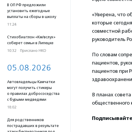
В ОП РФ предложили
установить ежегодные
«Уверена, что о
выплаты на сборы в школу
которые сегодня
11:24
совместной рабо
Стихобиатлон «Км/вслух»
руководитель Р
соберет семьи в Липецке
10:32
·
Прислано НКО
По словам сопр
пациентов, рук
05.08.2026
пациентов при 
здравоохранение
Автовладельцы Камчатки
могут получить стикеры
о правилах добрососедства
В планах совет
с бурыми медведями
общественного 
18:02
Подписывайтес
Для родственников
пострадавших в результате
атаки беспилотников под