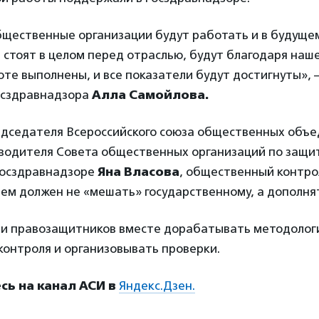
бщественные организации будут работать и в будущем
 стоят в целом перед отраслью, будут благодаря наш
те выполнены, и все показатели будут достигнуты», 
осздравнадзора
Алла Самойлова.
едседателя Всероссийского союза общественных объ
оводителя Совета общественных организаций по защи
Росздравнадзоре
Яна Власова
, общественный контро
м должен не «мешать» государственному, а дополнят
а и правозащитников вместе дорабатывать методоло
контроля и организовывать проверки.
ь на канал АСИ в
Яндекс.Дзен.