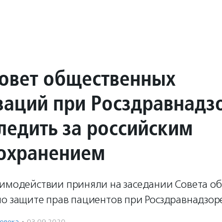
совет общественных
заций при Росздравнадз
следить за российским
охранением
аимодействии приняли на заседании Совета о
о защите прав пациентов при Росздравнадзор
ловека
·
03.09.2020