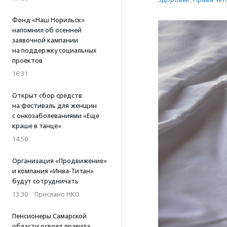
Фонд «Наш Норильск»
напомнил об осенней
заявочной кампании
на поддержку социальных
проектов
16:31
Открыт сбор средств
на фестиваль для женщин
с онкозаболеваниями «Еще
краше в танце»
14:50
Организация «Продвижение»
и компания «Инва-Титан»
будут сотрудничать
13:30
·
Прислано НКО
Пенсионеры Самарской
области освоят правила