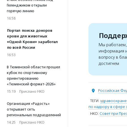
Геленджиком открыли
горячую линию
16:58
Портал поиска доноров
Поддерж
крови для животных
«Одной Крови» заработал
Мы работаем, 
по всей России
информация и
16:53
вопросу в бла
достигнем
В Тюменской области прошел
кубок по спортивному
ориентированию
«Тюменский формат-2026»
Российская Фе
15:19
·
Прислано НКО
ТЕГИ:
здравоохране
Организация «Радость»
по надзору в сфере
открывает сеть
НКО:
Совет при Пре
региональных подразделений
14:25
·
Прислано НКО