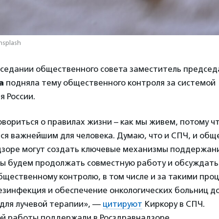
nsplash
заседании общественного совета заместитель предсе
а
подняла тему общественного контроля за системой
 России.
вориться о правилах жизни – как мы живем, потому чт
ся важнейшим для человека. Думаю, что и СПЧ, и об
дзоре могут создать ключевые механизмы поддержани
ы будем продолжать совместную работу и обсуждать
щественному контролю, в том числе и за такими проц
езинфекция и обеспечение онкологических больниц д
для лучевой терапии», —
цитируют
Киркору в СПЧ.
й работы поддержали в Росздравнадзоре.