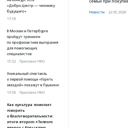
семьи при покупк
«Добро.Центр — человеку
будущего»
Новости
·
22.05.2026
17:39
В Москве и Петербурге
пройдут тренинги
по профилактике выгорания
для помогающих
специалистов
15:32
·
Прислано НКО
Уникальный спектакль
о первой помощи «Гореть
звездой» покажут в Пушкино
13:58
·
Прислано НКО
Как культура помогает
говорить
о благотворительности:
итоги второго «Теплого
вечера с Кольским»