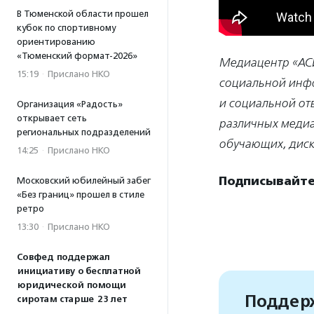
В Тюменской области прошел
кубок по спортивному
ориентированию
«Тюменский формат-2026»
Медиацентр «АС
15:19
·
Прислано НКО
социальной инфо
и социальной от
Организация «Радость»
открывает сеть
различных медиа
региональных подразделений
обучающих, диск
14:25
·
Прислано НКО
Подписывайте
Московский юбилейный забег
«Без границ» прошел в стиле
ретро
13:30
·
Прислано НКО
Совфед поддержал
инициативу о бесплатной
юридической помощи
Поддерж
сиротам старше 23 лет