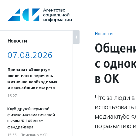
Перейти
к
содержанию
Новости
Новости
Общени
07.08.2026
с одно
Препарат «Энхерту»
в ОК
включили в перечень
жизненно необходимых
и важнейших лекарств
16:27
Что за люди в
использовать 
Клуб друзей пермской
физико-математической
медиаклубе «
школы № 146 ищет
по развитию и
фандрайзера
15:35
·
Прислано НКО