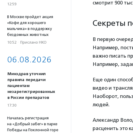
смотрит 900 тыс
12:59
В Москве пройдет акция
Секреты п
«Кофе для хорошего
мальчика» в поддержку
бездомных животных
В первую очеред
10:52
·
Прислано НКО
Например, пост
важно писать п
06.08.2026
Например, задав
Минздрав уточнил
Еще один способ
правила передачи
пациентам
видео и трансл
незарегистрированных
Наоборот, поль
в России препаратов
людей.
17:30
Началась регистрация
Александр Волод
на «Добрый забег» в парке
расценить это к
Победы на Поклонной горе