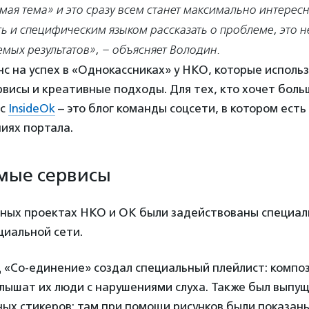
ая тема» и это сразу всем станет максимально интересн
ь и специфическим языком рассказать о проблеме, это 
мых результатов», – объясняет Володин.
 на успех в «Однокассниках» у НКО, которые исполь
висы и креативные подходы. Для тех, кто хочет боль
ис
InsideOk
– это блог команды соцсети, в котором есть
иях портала.
мые сервисы
рных проектах НКО и ОК были задействованы специа
циальной сети.
 «Со-единение» создал специальный плейлист: композ
 слышат их люди с нарушениями слуха. Также был вып
ых стикеров: там при помощи рисунков были показан