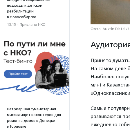
подходы к детской
реабилитации
в Новосибирске
13:15
·
Прислано НКО
Фото: Austin Distel / 
Аудитори
Принято думать,
На самом деле б
Наиболее популя
млн) и Казахстан
«Одноклассники
Самые популярн
Патриаршая гуманитарная
миссия ищет волонтеров для
развиваются пря
ремонта домов в Донецке
ежедневно собир
и Горловке