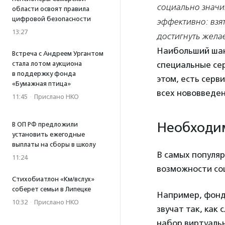
социально значим
области освоят правила
цифровой безопасности
эффективно: взят
13:27
достигнуть желае
Наибольший шанс
Встреча с Андреем Ургантом
стала лотом аукциона
специальные сер
в поддержку фонда
этом, есть серв
«Бумажная птица»
всех нововведен
11:45
·
Прислано НКО
Необходи
В ОП РФ предложили
установить ежегодные
выплаты на сборы в школу
В самых популя
11:24
возможности со
Стихобиатлон «Км/вслух»
соберет семьи в Липецке
Например, фонд
10:32
·
Прислано НКО
звучат так, как
набор виртуальн