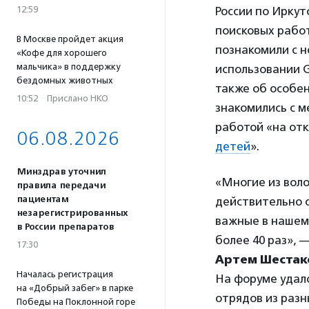
12:59
России по Иркут
поисковых рабо
В Москве пройдет акция
познакомили с 
«Кофе для хорошего
мальчика» в поддержку
использовании 
бездомных животных
также об особен
10:52
·
Прислано НКО
знакомились с 
работой «на отк
06.08.2026
детей
».
Минздрав уточнил
«Многие из воло
правила передачи
пациентам
действительно 
незарегистрированных
важные в нашем
в России препаратов
более 40 раз», 
17:30
Артем Шестак
Началась регистрация
На форуме удал
на «Добрый забег» в парке
отрядов из разн
Победы на Поклонной горе