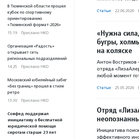
В Тюменской области прошел
Статьи
·
22.06.2026
·
кубок по спортивному
ориентированию
«Тюменский формат-2026»
«Нужна сила
15:19
·
Прислано НКО
бугры, холм
Организация «Радость»
на коляске
открывает сеть
региональных подразделений
Антон Востриков
14:25
·
Прислано НКО
отряда «ЛизаАлер
любой момент гот
Московский юбилейный забег
«Без границ» прошел в стиле
Статьи
·
25.05.2026
·
ретро
13:30
·
Прислано НКО
Отряд «Лиза
Совфед поддержал
неопознанны
инициативу о бесплатной
юридической помощи
Инициатива поиск
сиротам старше 23 лет
эффективного инс