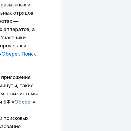
 разыскных и
льных отрядов
ботах —
 аппаратов, а
 Участники
прочеса» и
«
Оберег. Поиск
о приложение
минуты, такие
ем этой системы
й БФ «
Оберег
»
и поисковых
ьзование