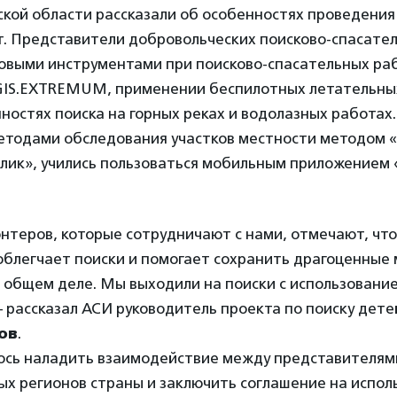
ской области рассказали об особенностях проведения
т. Представители добровольческих поисково-спасате
новыми инструментами при поисково-спасательных ра
GIS.EXTREMUM, применении беспилотных летательных
ностях поиска на горных реках и водолазных работах.
методами обследования участков местности методом «
лик», учились пользоваться мобильным приложением 
нтеров, которые сотрудничают с нами, отмечают, чт
облегчает поиски и помогает сохранить драгоценные 
 общем деле. Мы выходили на поиски с использовани
— рассказал АСИ руководитель проекта по поиску дете
ов
.
ось наладить взаимодействие между представителям
ых регионов страны и заключить соглашение на испол