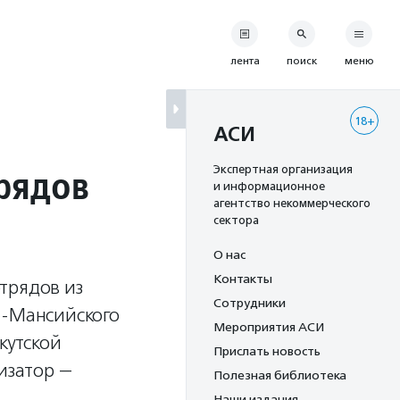
лента
поиск
меню
18+
АСИ
рядов
Экспертная организация
и информационное
агентство некоммерческого
сектора
О нас
Контакты
трядов из
Сотрудники
ы-Мансийского
Мероприятия АСИ
кутской
Прислать новость
изатор —
Полезная библиотека
Наши издания