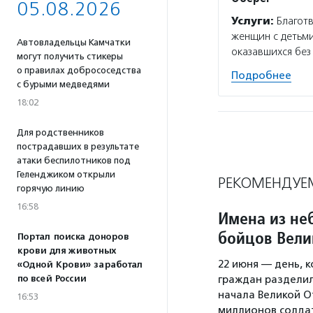
05.08.2026
Услуги:
Благотв
женщин с детьми
Автовладельцы Камчатки
оказавшихся без
могут получить стикеры
о правилах добрососедства
Подробнее
с бурыми медведями
18:02
Для родственников
пострадавших в результате
атаки беспилотников под
Геленджиком открыли
РЕКОМЕНДУЕ
горячую линию
16:58
Имена из не
бойцов Вели
Портал поиска доноров
крови для животных
22 июня — день, 
«Одной Крови» заработал
по всей России
граждан разделило
начала Великой О
16:53
миллионов солда