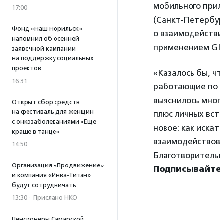
мобильного при
17:00
(Санкт-Петербу
Фонд «Наш Норильск»
о взаимодействи
напомнил об осенней
применением G
заявочной кампании
на поддержку социальных
проектов
«Казалось бы, ч
16:31
работающие по 
выяснилось мног
Открыт сбор средств
на фестиваль для женщин
плюс личных вст
с онкозаболеваниями «Еще
новое: как иска
краше в танце»
взаимодействова
14:50
Благотворитель
Организация «Продвижение»
Подписывайте
и компания «Инва-Титан»
будут сотрудничать
13:30
·
Прислано НКО
Пенсионеры Самарской