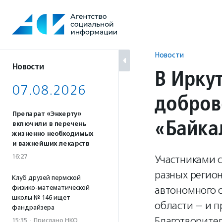
Перейти
к
содержанию
Новости
Новости
В Ирку
07.08.2026
добров
Препарат «Энхерту»
«Байка
включили в перечень
жизненно необходимых
и важнейших лекарств
16:27
Участниками 
разных регио
Клуб друзей пермской
физико-математической
автономного о
школы № 146 ищет
области — и п
фандрайзера
Благотворите
15:35
·
Прислано НКО