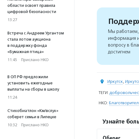
области освоят правила
цифровой безопасности
Поддерж
13:27
Мы работаем, 
Встреча с Андреем Ургантом
информация и
стала лотом аукциона
вопросу в бла
в поддержку фонда
достигнем
«Бумажная птица»
11:45
·
Прислано НКО
В ОП РФ предложили
Иркутск
,
Иркутс
установить ежегодные
выплаты на сборы в школу
ТЕГИ:
добровольчес
11:24
НКО:
Благотворител
Стихобиатлон «Км/вслух»
соберет семьи в Липецке
Узнайте боль
10:32
·
Прислано НКО
Оберег