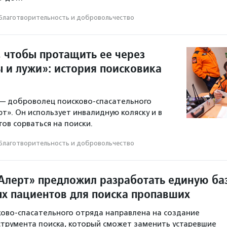
Благотвори­тель­ность и доброволь­чест­во
, чтобы протащить ее через
ы и лужи»: история поисковика
 — доброволец поисково-спасательного
т». Он использует инвалидную коляску и в
ов сорваться на поиски.
Благотвори­тель­ность и доброволь­чест­во
Алерт» предложил разработать единую ба
х пациентов для поиска пропавших
ово-спасательного отряда направлена на создание
трумента поиска, который сможет заменить устаревшие