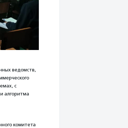
енных ведомств,
оммерческого
емах, с
ии алгоритма
нного комитета