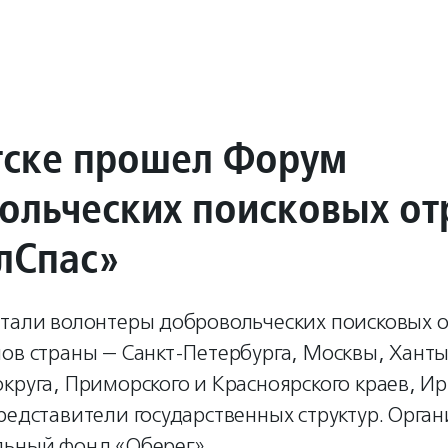
тске прошел Форум
ольческих поисковых от
лСпас»
стали волонтеры добровольческих поисковых о
нов страны — Санкт-Петербурга, Москвы, Хант
круга, Приморского и Красноярского краев, Ир
редставители государственных структур. Орган
льный фонд «Оберег».