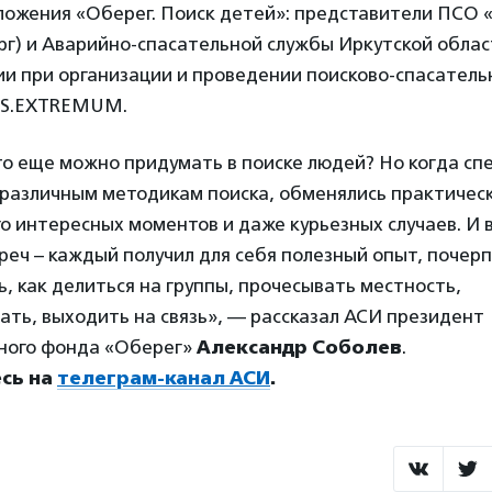
ложения «Оберег. Поиск детей»: представители ПСО 
рг) и Аварийно-спасательной службы Иркутской облас
и при организации и проведении поисково-спасатель
IS.EXTREMUM.
то еще можно придумать в поиске людей? Но когда сп
различным методикам поиска, обменялись практичес
о интересных моментов и даже курьезных случаев. И 
реч – каждый получил для себя полезный опыт, почерп
ть, как делиться на группы, прочесывать местность,
ть, выходить на связь», — рассказал АСИ президент
ного фонда «Оберег»
Александр Соболев
.
сь на
телеграм-канал АСИ
.