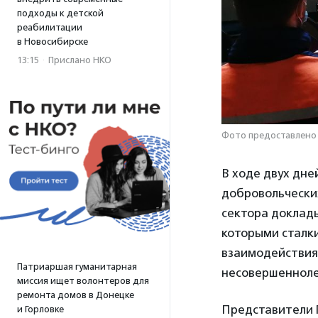
подходы к детской
реабилитации
в Новосибирске
13:15
·
Прислано НКО
Фото предоставлено
В ходе двух дне
добровольчески
сектора доклады
которыми сталки
взаимодействия
Патриаршая гуманитарная
несовершеннолет
миссия ищет волонтеров для
ремонта домов в Донецке
Представители 
и Горловке