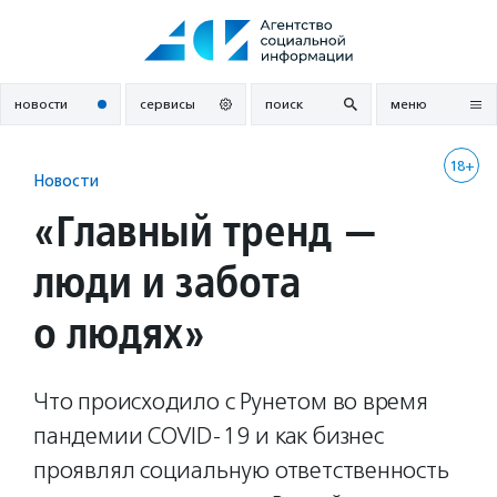
Перейти
к
содержанию
новости
сервисы
поиск
меню
18+
Новости
«Главный тренд —
люди и забота
о людях»
Что происходило с Рунетом во время
пандемии COVID-19 и как бизнес
проявлял социальную ответственность