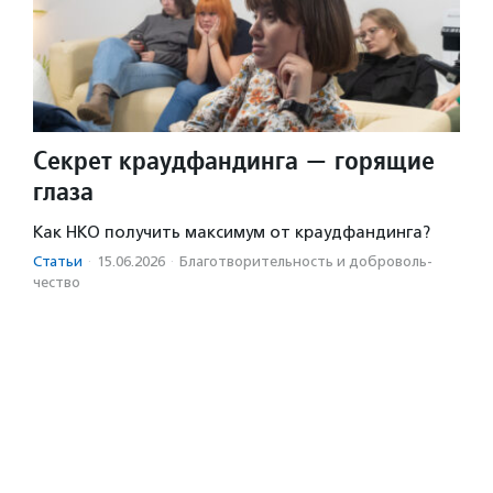
Секрет краудфандинга — горящие
глаза
Как НКО получить максимум от краудфандинга?
Статьи
·
15.06.2026
·
Благотвори­тель­ность и доброволь­
чест­во