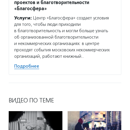
проектов и благотворительности
Услуг
«Благосфера»
матери
Услуги:
Центр «Благосфера» создает условия
сектор
для того, чтобы люди приходили
новост
в благотворительность и могли больше узнать
расска
об организованной благотворительности
некомм
и некоммерческих организациях: в центре
Подро
проходят события московских некоммерческих
организаций, работают книжный…
Подробнее
ВИДЕО ПО ТЕМЕ